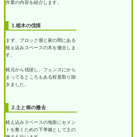
タフクナンテンを植栽し
業後 高さ
作業の内容を紹介します。
の植栽を1人1日で実施し
た事例｜大阪市城東区A
1.5mのプリ
た事例｜大阪市淀川区T
様
様
...
作業前 作業後 中古で購入した自
1.植木の伐採
続きを読む
作業前 作業後 石垣からはみ出て
宅の庭に ...
しまった ...
大阪市西淀川
まず、ブロック塀と家の間にある
続きを読む
区
,
大阪市
,
大
続きを読む
植え込みスペースの木を撤去しま
阪府
,
大阪府
す。
2023年10月31日
/
大阪市城東区
,
植
大阪市西淀川
2025年4月18日
/
大阪府
,
伐採
,
剪定
,
栽
,
大阪市
,
オタフクナンテン
,
常緑
区
,
防草シー
カイヅカイブキ
,
常緑樹ア行
,
常緑樹
樹
,
常緑樹
,
常緑樹ア行
,
常緑樹ハ行
,
ト
,
抜根
,
常緑
根元から伐採し、フェンスにから
カ行
,
落葉樹サ行
,
常緑樹マ行
,
剪定
,
草刈り
,
一戸建て
,
ヒメシャリンバイ
,
樹ハ行
,
常緑
まってるところもある程度取り除
大阪市淀川区
,
植栽
,
大阪府
,
伐採
,
植
大阪府
,
植栽
,
草刈り・芝刈り
樹ナ行
,
抜根
,
栽
きました。
防草シート
（雑草対策）
,
大阪府
,
伐採
,
造園・外構工
2.土と根の撤去
事
植え込みスペースの地面にセメン
トを敷くための下準備として土の
新築のエントランスの花
撤去を行います。
何度植え替えても枯れて