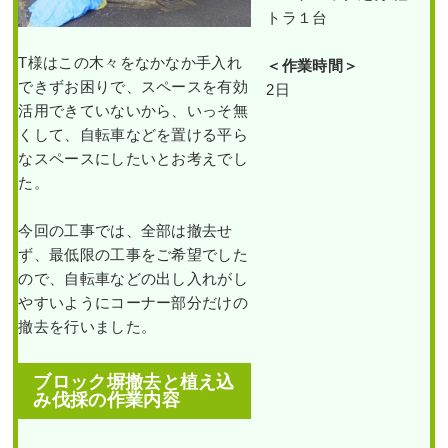
事例｜大阪府大阪市此花
ェ
区K様
区A様
トラ１台
ン
ス
の
T様はこの木々をなかなか手入れ
作業前 作業後 エントランスの花
＜作業時間＞
作業前 作業後 玄関前の「花壇
取
り
できずお困りで、スペースを有効
壇のシラ ...
2日
作成 ...
付
け
活用できていないから、いっそ無
を1
続きを読む
続きを読む
くして、自転車などを置ける平ら
人1
日
なスペースにしたいとお考えでし
2023年10月31日
/
大阪市生野区
,
植
で
2025年5月22日
/
大阪府
,
常緑樹ハ行
,
実
た。
栽
,
大阪市
,
シラカシ
,
常緑樹
,
常緑樹
,
常緑樹マ行
,
花壇作成
,
大阪市此花区
,
施
常緑樹サ行
,
常緑樹ハ行
,
一戸建て
,
植栽
,
大阪市
,
大阪府
,
植栽
,
造園・外
し
た
撤去
,
植替え
,
ブラシノキ
,
大阪府
,
植
構工事
今回の工事では、全部は撤去せ
事
木の移植・植え替え
,
植栽
例
ず、最低限の工事をご希望でした
｜
大
ので、自転車などの出し入れがし
阪
やすいようにコーナー部分だけの
市
西
撤去を行いました。
淀
川
区T
様
ブロック塀撤去と植え込
み伐採の作業
内容
石垣からはみ出てしまっ
たシダレモミジとマサキ
中古で購入した自宅の庭
作業前 作
の剪定・カイヅカイブキ
にヒメシャリンバイとオ
の伐採とオウゴンマサキ