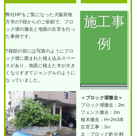
事でキンモクセイやタマ
で植栽した事例｜大阪市
リュウを植えた事例｜大
城東区K様
阪市都島区A様
弊社HPをご覧になった大阪府枚
植木伐採
作業前 作業後 段々になってい
方市のT様からのご依頼で、ブロ
作業前 作業後 新築のテラスへの
る土 ...
ック塀の撤去と地面の左官を行っ
植栽工事 ...
た事例です。
続きを読む
続きを読む
高
T様邸の前には写真のようにブロ
2025年6月19日
/
アベリアホープレイ
さ
2024年1月29日
/
常緑樹ハ行
,
一戸建
ズ
,
大阪市城東区
,
植栽
,
大阪市
,
大阪
ック塀に囲まれた植え込みスペー
1.5m
て
,
大阪市都島区
,
植栽
,
大阪市
,
常緑
の
府
,
アオダモ
,
常緑樹ア行
,
落葉樹ア
スがあり、地面に植えた木が大き
プ
樹
,
常緑樹ア行
,
常緑樹カ行
,
常緑樹
行
,
常緑樹ハ行
,
大阪府
,
植栽
リ
くなりすぎてジャングルのように
タ行
,
大阪府
,
植栽
,
造園・外構工事
ペ
なっていました。
ッ
ト
と
ナ
ン
＜ブロック塀撤去
＞
テ
ブロック塀撤去：2m
ン
の
フェンス撤去：2m
伐
採・
植木撤去：H=2m3本
抜
玄関前の「花壇作成」と
左官工事：3㎡
根
エントランスの花壇のシ
ウッドデッキへの「植
と
ラカシをブラシノキに植
栽」を6人2日で実施した
土・ブロック処分:
軽
フ
替えた事例｜大阪市生野