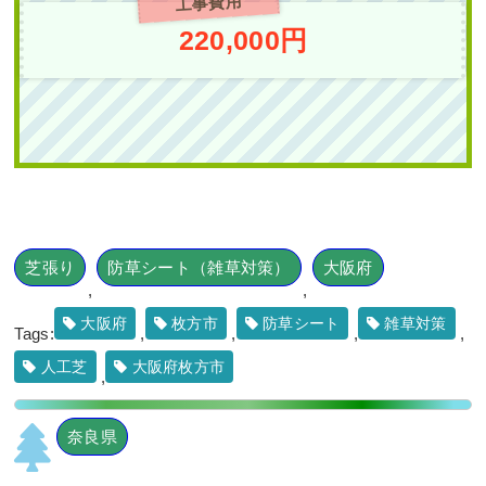
工事費用
都島区K様
作業前 作業後 新築の植栽スペ
220,000円
ースに ...
作業前 作業後 新築一戸建ての植
栽エリア ...
続きを読む
2025年7月22日
/
常緑ヤマボウシ
,
常
続きを読む
緑ヤマボウシ植栽
,
オタフクナンテ
2024年3月29日
/
大阪市都島区
,
植栽
,
ン
,
常緑樹ア行
,
常緑樹ヤ行
,
一戸建
大阪市
,
大阪府
,
常緑樹ア行
,
常緑樹
て
,
常緑ヤマボウシ株立ち
,
大阪市城
カ行
,
常緑樹サ行
,
常緑樹タ行
,
常緑
東区
,
植栽
,
大阪市
,
大阪府
,
大阪府
,
樹ハ行
,
常緑樹マ行
,
常緑樹ラ行
,
一
植栽
戸建て
,
大阪府
,
植栽
芝張り
防草シート（雑草対策）
大阪府
,
,
大阪府
枚方市
防草シート
雑草対策
Tags:
,
,
,
,
人工芝
大阪府枚方市
,
駐輪場の通り抜け防止の
奈良県
ために「花壇作成」を2
道路から室内が見えない
人2日で実施した事例｜
ようにヒメシャラ・オタ
大阪府大阪市鶴見区Kマ