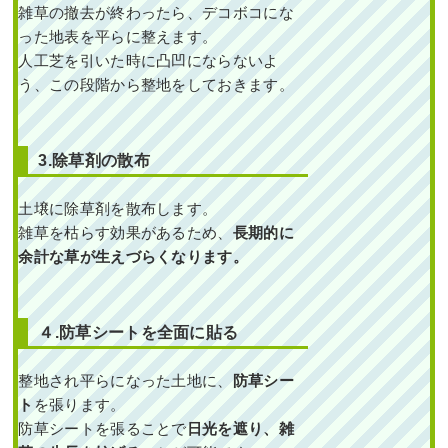
雑草の撤去が終わったら、デコボコにな
続きを読む
った地表を平らに整えます。
人工芝を引いた時に凸凹にならないよ
2025年4月18日
/
大阪府
,
伐採
,
剪定
,
カイヅカイブキ
,
常緑樹ア行
,
常緑樹
う、この段階から整地をしておきます。
カ行
,
落葉樹サ行
,
常緑樹マ行
,
剪定
,
大阪市淀川区
,
植栽
,
大阪府
,
伐採
,
植
栽
3.除草剤の散布
土壌に除草剤を散布します。
雑草を枯らす効果があるため、
長期的に
余計な草が生えづらくなります。
何度植え替えても枯れて
４.防草シートを全面に貼る
しまう日当たりが悪いポ
ストの下にシャガ・フイ
リヤブラン・ヒューケラ
などを1人1時間で植栽し
整地され平らになった土地に、
防草シー
た事例｜大阪市城東区I様
ト
を張ります。
防草シートを張ることで
日光を遮り、雑
作業前 作業後 何度植え替えても