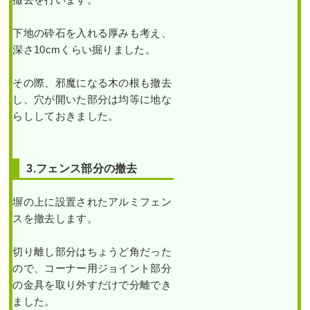
壇に大きなシンボルツリ
しまう日当たりが悪いポ
ーと小さな植木を植えた
ストの下にシャガ・フイ
事例｜大阪市鶴見区A様
リヤブラン・ヒューケラ
下地の砕石を入れる厚みも考え、
石
などを1人1時間で植栽し
垣
た事例｜大阪市城東区I様
深さ10cmくらい掘りました。
か
作業前 作業後 新築のエントラ
ら
は
ンスの ...
み
その際、邪魔になる木の根も撤去
作業前 作業後 何度植え替えても
出
し、穴が開いた部分は均等に地な
枯れてし ...
続きを読む
て
し
らししておきました。
ま
2023年9月28日
/
植栽
,
大阪市
,
アオ
続きを読む
っ
ダモ
,
オタフクナンテン
,
常緑樹
,
常
た
シ
2024年11月29日
/
大阪市城東区
,
植
緑樹
,
常緑樹ア行
,
常緑樹タ行
,
常緑
ダ
栽
,
大阪府
,
オタフクナンテン
,
常緑
樹ハ行
,
常緑樹マ行
,
マホニアコンフ
3.フェンス部分の撤去
レ
モ
樹ア行
,
常緑樹カ行
,
常緑樹サ行
,
常
ーサ
,
フイリヤブラン
,
一戸建て
,
ア
ミ
緑樹ハ行
,
フイリヤブラン
,
ヒューケ
ベリアホープレイズ
,
大阪市鶴見区
,
ジ
塀の上に設置されたアルミフェン
と
ラ
,
植替え
,
大阪府
,
植木の移植・植
大阪府
,
植栽
マ
スを撤去します。
え替え
,
植栽
サ
キ
の
切り離し部分はちょうど角だった
剪
定・
ので、コーナー用ジョイント部分
カ
の金具を取り外すだけで分離でき
イ
ヅ
ました。
カ