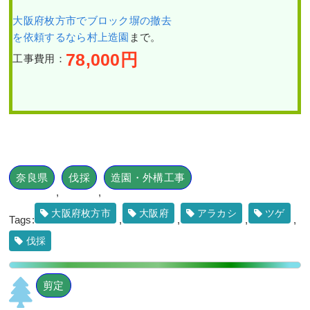
シ
ラ
作業前 作業後 元気のないソヨゴ
大阪府枚方市でブロック塀の撤去
カ
を撤去し ...
シ・
を依頼するなら村上造園
まで。
ニ
レ・
78,000
円
工事費用：
続きを読む
グ
ミ
新築のテラスへの植栽工
の
2022年12月26日
/
常緑樹ア行
,
常緑
事でキンモクセイやタマ
木、
リュウを植えた事例｜大
樹サ行
,
常緑樹ヤ行
,
一戸建て
,
アベ
計7
阪市都島区A様
本
リアホープレイズ
,
常緑ヤマボウシ株
の
立ち
,
撤去
,
植栽
,
大阪市
,
大阪府
,
旭
「伐
採」
区
,
ソヨゴ
,
常緑樹
,
常緑樹
,
抜根
,
大
作業前 作業後 新築のテラスへの
と
阪府
,
植栽
「除
植栽工事 ...
草」
奈良県
伐採
造園・外構工事
を3
続きを読む
人1
,
,
日
で
大阪府枚方市
大阪府
アラカシ
ツゲ
2024年1月29日
/
常緑樹ハ行
,
一戸建
Tags:
,
,
,
,
実
て
,
大阪市都島区
,
植栽
,
大阪市
,
常緑
施
し
伐採
樹
,
常緑樹ア行
,
常緑樹カ行
,
常緑樹
た
タ行
,
大阪府
,
植栽
,
造園・外構工事
事
例
｜
ヤマボウシ・パンジー・
剪定
大
ビオラの植栽と芝刈りを
阪
実施した事例│大阪市鶴
府
見区 T様