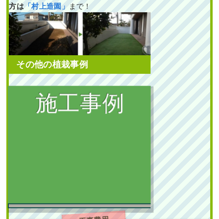
植栽スペースに高さ2mの
方は
「村上造園」
まで！
ソヨゴを植栽した事例｜
大阪市大正区K様
作業前 作業後 新築一戸建ての北
向きの植 ...
その他の植栽事例
続きを読む
2024年5月29日
/
ソヨゴ
,
常緑樹サ行
,
植栽
一戸建て
,
大阪市大正区
,
植栽
,
大阪
市
,
大阪府
,
大阪府
,
植栽
新築の植栽スペースに庭
石の設置・常緑ヤマボウ
シ株立とオタフクナンテ
ンの植栽を1人4時間で実
新築一戸建ての植栽エリ
施した事例｜大阪市城東
アにエゴノキ・ハナミズ
区K様
キ・ヒメシャリンバイな
どを植えた事例｜大阪市