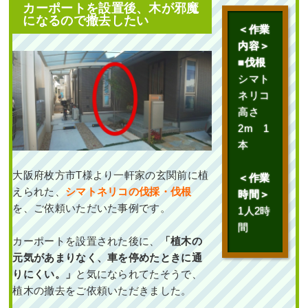
カーポートを設置後、木が邪魔
になるので撤去したい
＜作業
内容＞
■伐根
シマト
ネリコ
高さ
2m 1
本
大阪府枚方市T様より一軒家の玄関前に植
＜作業
えられた、
シマトネリコの伐採・伐根
時間＞
を、ご依頼いただいた事例です。
1人2時
間
カーポートを設置された後に、
「植木の
元気があまりなく、車を停めたときに通
りにくい。」
と気になられてたそうで、
植木の撤去をご依頼いただきました。