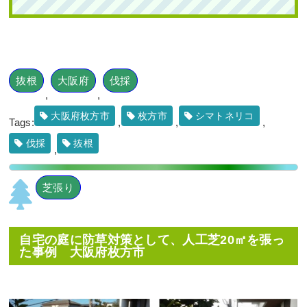
緑ヤマボウシ植栽
,
オタフクナンテ
ン
,
常緑樹ア行
,
常緑樹ヤ行
,
一戸建
て
,
常緑ヤマボウシ株立ち
,
大阪市城
東区
,
植栽
,
大阪市
,
大阪府
,
大阪府
,
植栽
抜根
大阪府
伐採
,
,
大阪府枚方市
枚方市
シマトネリコ
Tags:
,
,
,
伐採
抜根
,
芝張り
駐輪場の通り抜け防止の
ために「花壇作成」を2
人2日で実施した事例｜
大阪府大阪市鶴見区Kマ
ンション様
自宅の庭に防草対策として、人工芝20㎡を張っ
た事例 大阪府枚方市
作業前 作業後 駐輪場の通り抜
け防 ...
続きを読む