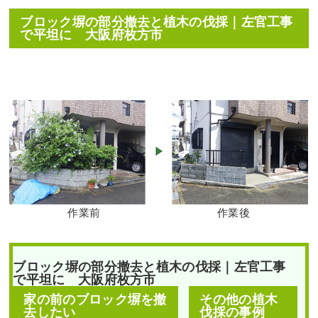
フクナンテン・アベリア
ンション様
ホープレイズを植栽した
ブロック塀の部分撤去と植木の伐採｜左官工事
事例｜大阪市鶴見区M様
で平坦に 大阪府枚方市
作業前 作業後 駐輪場の通り抜
作業前 作業後 道路から室内が見
け防 ...
えないよ ...
続きを読む
続きを読む
2025年6月30日
/
常緑樹ア行
,
常緑樹
2024年2月29日
/
大阪市鶴見区
,
植栽
,
ハ行
,
花壇作成
,
大阪市鶴見区
,
大阪
大阪市
,
オタフクナンテン
,
常緑樹ア
市
,
大阪府
,
大阪府
,
植栽
,
造園・外構
行
,
常緑樹ハ行
,
一戸建て
,
アベリア
工事
ホープレイズ
,
ヒメシャラ
,
大阪府
,
植栽
作業前
作業後
ブロック塀の部分撤去と植木の伐採｜左官工事
で平坦に 大阪府枚方市
段々になっている土地に
高さ2mのアオダモ株立と
家の前のブロック塀を撤
その他の植木
ハクチョウゲ・アベリア
新築のテラスへの植栽工
去したい
伐採の事例
ホープレイズを1人3時間