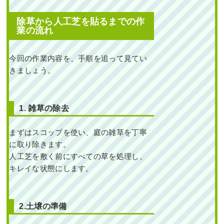
続きを読む
2025年5月22日
/
大阪府
,
常緑樹ハ行
,
除草から人工芝を貼るまでの作
常緑樹マ行
,
花壇作成
,
大阪市此花区
,
業の流れ
植栽
,
大阪市
,
大阪府
,
植栽
,
造園・外
構工事
今回の作業内容を、手順を追って見てい
きましょう。
1. 雑草の除去
まずはスコップを使い、庭の雑草を丁寧
石垣からはみ出てしまっ
に取り除きます。
たシダレモミジとマサキ
の剪定・カイヅカイブキ
人工芝を敷く前にすべての草を処理し、
の伐採とオウゴンマサキ
の植栽を1人1日で実施し
キレイな状態にします。
た事例｜大阪市淀川区T
様
作業前 作業後 石垣からはみ出て
2.土壌の準備
しまった ...