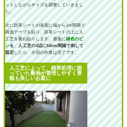
ットしながらサイズを調整していきまし
た。
作業前 作業後 新築の玄関アプロ
ーチに常 ...
次に防草シートの表面に端から1m間隔で
続きを読む
両面テープを貼り、防草シートの上に人
工芝を重ね貼りします。最後に
緑色のピ
2024年11月29日
/
大阪市淀川区
,
植
ン
を
、
人工芝の4辺に50cm間隔で刺して
栽
,
大阪府
,
オリーブ
,
常緑ヤマボウ
シ
,
シマトネリコ
,
常緑樹ア行
,
常緑
固定
したら、今回の作業は完了です。
樹サ行
,
常緑樹ヤ行
,
常緑樹ラ行
,
大
阪府
,
植栽
人工芝によって、雑草処理に困
っていた敷地が管理しやすく景
観も美しいお庭に
穴が開いていた散水ホー
スの交換とヒメシャリン
バイ・フイリヤブラン・
オタフクナンテンの植栽