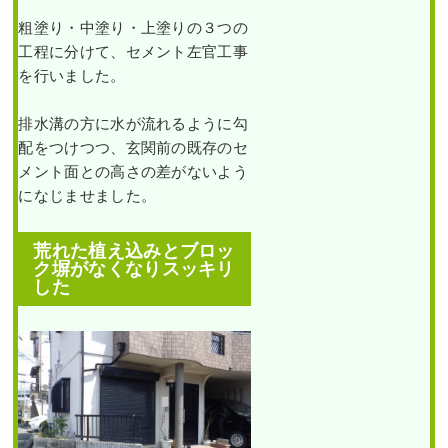
モ
チ1
粗塗り・中塗り・上塗りの３つの
本
作業前 作業後 雑草対策・ヒメシ
の
工程に分けて、セメント左官工事
ャリンバ ...
剪
定
を行いました。
新築一戸建ての植栽エリ
を2
続きを読む
アにエゴノキ・ハナミズ
人1
キ・ヒメシャリンバイな
日
排水溝の方に水が流れるように勾
どを植えた事例｜大阪市
で
2023年5月31日
/
大阪市西淀川区
,
植
都島区K様
実
配をつけつつ、玄関前の既存のセ
栽
,
大阪市
,
オタフクナンテン
,
常緑
施
メント面との高さの差がないよう
し
樹
,
常緑樹ア行
,
常緑樹ハ行
,
一戸建
た
作業前 作業後 新築一戸建ての植
になじませました。
て
,
ヒメシャリンバイ
,
防草シート
事
例
栽エリア ...
（雑草対策）
,
大阪府
,
植栽
,
草刈
｜
り・芝刈り
大
荒れた植え込みとブロッ
阪
続きを読む
ク塀がなくなりスッキリ
府
茨
した
2024年3月29日
/
大阪市都島区
,
植栽
,
木
市K
大阪市
,
大阪府
,
常緑樹ア行
,
常緑樹
様
カ行
,
常緑樹サ行
,
常緑樹タ行
,
常緑
樹ハ行
,
常緑樹マ行
,
常緑樹ラ行
,
一
戸建て
,
大阪府
,
植栽
作業前 作業
後 高さ5mの
植え込みにヒメシャリン
ダイスギ3本
バイとオタフクナンテン
の植栽をした事例｜大阪