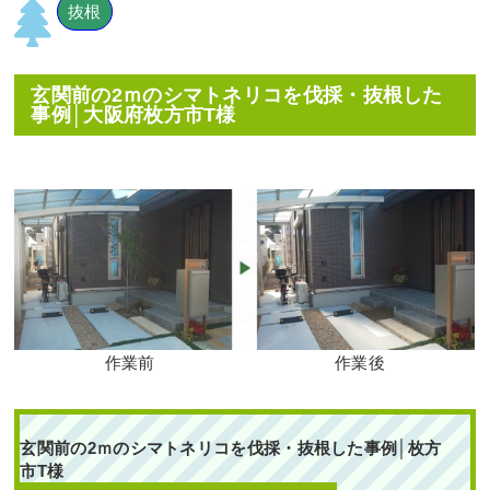
抜根
玄関前の2ｍのシマトネリコを伐採・抜根した
事例│大阪府枚方市T様
作業前
作業後
玄関前の2ｍのシマトネリコを伐採・抜根した事例│枚方
市T様