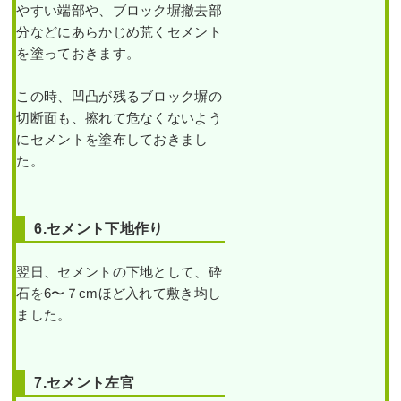
阪市東住吉区J様
やすい端部や、ブロック塀撤去部
分などにあらかじめ荒くセメント
作業前 作業後 新築の家の植え込
を塗っておきます。
みにヤマ ...
この時、凹凸が残るブロック塀の
高
続きを読む
新築一戸建ての北向きの
さ
切断面も、擦れて危なくないよう
植栽スペースに高さ2mの
5m
ソヨゴを植栽した事例｜
2023年6月29日
/
植栽
,
大阪市
,
常緑
にセメントを塗布しておきまし
の
大阪市大正区K様
ダ
ヤマボウシ
,
オタフクナンテン
,
常緑
た。
イ
樹
,
常緑樹ア行
,
常緑樹ヤ行
,
一戸建
ス
ギ3
て
,
大阪市東住吉区
,
大阪府
,
植栽
作業前 作業後 新築一戸建ての北
本
向きの植 ...
の
6.セメント下地作り
伐
採・
続きを読む
高
さ
翌日、セメントの下地として、砕
5m
2024年5月29日
/
ソヨゴ
,
常緑樹サ行
,
の
石を6〜７cmほど入れて敷き均し
一戸建て
,
大阪市大正区
,
植栽
,
大阪
マ
ました。
キ1
市
,
大阪府
,
大阪府
,
植栽
本
と
雑草対策・ヒメシャリン
ク
バイとオタフクナンテン
ロ
の植栽をした事例｜大阪
ガ
7.セメント左官
市西淀川区T様
ネ