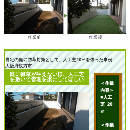
2025年6月30日
/
常緑樹ア行
,
常緑樹
ハ行
,
花壇作成
,
大阪市鶴見区
,
大阪
市
,
大阪府
,
大阪府
,
植栽
,
造園・外構
工事
作業前
作業後
自宅の庭に防草対策として、人工芝20㎡を張った事例
大阪府枚方市
庭に雑草が生えない様、人工芝
段々になっている土地に
を敷いて管理を楽にしてほしい
高さ2mのアオダモ株立と
＜作業
ハクチョウゲ・アベリア
内容＞
ホープレイズを1人3時間
で植栽した事例｜大阪市
■人工
城東区K様
芝 20
㎡
作業前 作業後 段々になってい
る土 ...
＜作業