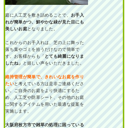
を1人3時間で実施した事
例｜大阪府大阪市北区J
様
庭に人工芝を敷き詰めることで、
お手入
れが簡単かつ、鮮やかな緑が見た目にも
作業前 作業後 穴が開いていた散
美しいお庭
となりました。
水ホース ...
これからのお手入れは、芝の上に舞った
続きを読む
落ち葉やゴミを拾うだけなので簡単で
2024年11月18日
/
植栽
,
大阪府
,
オタ
す。
お客様からも「
とても綺麗になりま
フクナンテン
,
常緑樹ア行
,
常緑樹ハ
したね」
と嬉しい声をいただきました。
行
,
フイリヤブラン
,
ヒメシャリンバ
イ
,
散水ホース
,
大阪市北区
,
大阪府
,
植栽
維持管理が簡単で、きれいなお庭を作り
たい
と考えている方
は是非ご連絡くださ
い。
ご自身のお庭をより快適にするた
め、人工芝や防草シート、その他のお庭
に関するアイテムを用いた最適な提案を
実施します。
大阪府枚方市で雑草の処理に困っている
新築一戸建ての北向きの