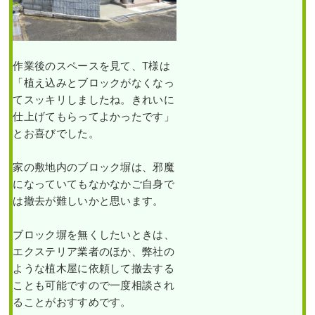
の ...
市東住吉区G様
続きを読む
作業前 作業後 植え込みにヒメシ
マキ
,
伐採
,
剪
ャリンバ ...
作業後のスペースを見て、T様は
定
,
ダイスギ
,
道路から室内が見えない
ようにヒメシャラ・オタ
「植え込みとブロックがなくなっ
常緑樹カ行
,
続きを読む
フクナンテン・アベリア
常緑樹タ行
,
てスッキリしましたね。きれいに
ホープレイズを植栽した
常緑樹マ行
,
事例｜大阪市鶴見区M様
2023年5月31日
/
ヒメシャリンバイ
,
仕上げてもらってよかったです」
剪定
,
大阪府
大阪市東住吉区
,
植栽
,
大阪市
,
オタ
とお喜びでした。
茨木市
,
大阪
フクナンテン
,
常緑樹
,
常緑樹ア行
,
作業前 作業後 道路から室内が見
府
,
クロガネ
常緑樹ハ行
,
一戸建て
,
大阪府
,
植栽
えないよ ...
家の敷地内のブロック塀は、邪魔
モチ
,
大阪府
,
伐採
になっていてもなかなかご自身で
続きを読む
は撤去が難しいかと思います。
2024年2月29日
/
大阪市鶴見区
,
植栽
,
大阪市
,
オタフクナンテン
,
常緑樹ア
ブロック塀を無くしたいときは、
行
,
常緑樹ハ行
,
一戸建て
,
アベリア
エクステリア業者のほか、弊社の
ホープレイズ
,
ヒメシャラ
,
大阪府
,
ような植木屋に依頼して撤去する
高
植栽
元気のないソヨゴを撤去
さ1
ことも可能ですので一度相談され
し、ヤマボウシを植栽し
～
た事例│大阪市旭区 T様
ることがおすすめです。
4m
の