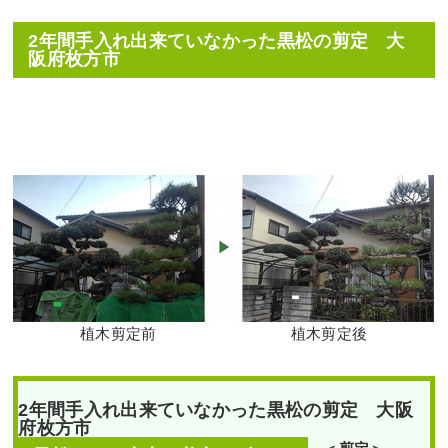
堺
市
南
2年間手入れ出来ていなかった黒松の剪定 大
作業前 作業後 ヤマボウシ・パン
区M
阪府枚方市
様
ジー・ビ ...
エントランスの花壇のシ
続きを読む
ラカシをブラシノキに植
作業前 作業
替えた事例｜大阪市生野
後 高さ1～
区K様
2022年11月28日
/
芝刈り
,
大阪市鶴
4mのシラカ
見区
,
植栽
,
大阪府
,
常緑樹
,
常緑樹ヤ
シ・ ...
行
,
一戸建て
,
ヤマボウシ
,
パンジー
,
作業前 作業後 エントランスの花
ビオラ
,
芝刈り
,
大阪府
,
生垣刈り込
壇のシラ ...
続きを読む
み
,
植栽
,
草花植栽
続きを読む
堺市
,
大阪府
,
堺市南区
,
シ
2023年10月31日
/
大阪市生野区
,
植
ラカシ
,
伐採
,
栽
,
大阪市
,
シラカシ
,
常緑樹
,
常緑樹
,
グミ伐採
,
除
常緑樹サ行
,
常緑樹ハ行
,
一戸建て
,
植木剪定前
植木剪定後
草
,
常緑樹カ
撤去
,
植替え
,
ブラシノキ
,
大阪府
,
植
行
,
常緑樹サ
木の移植・植え替え
,
植栽
行
,
落葉樹ナ
行
,
グミ
,
除
花壇にトレニアとペチュ
2年間手入れ出来ていなかった黒松の剪定 大阪
ニアを植栽した事例│大
草
,
大阪府
,
伐
府枚方市
阪市平野区 K様
採
,
薬剤散布