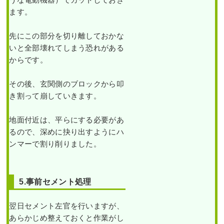
川
植栽と砂利敷きをした事
区T
例｜大阪市城東区J様
ます。
様
先にこの部分を切り離しておかな
作業前 作業後 大きく育った植木
穴が開いていた散水ホー
作業前 作業
スの交換とヒメシャリン
いと全部壊れてしまう恐れがある
を撤去し ...
バイ・フイリヤブラン・
後 石垣から
からです。
オタフクナンテンの植栽
はみ出てし
続きを読む
を1人3時間で実施した事
例｜大阪府大阪市北区J
まった ...
様
その後、玄関側のブロックから叩
2023年7月25日
/
砂利敷き
,
防草シー
き割って崩していきます。
ト
,
ソヨゴ
,
常緑樹
,
常緑樹サ行
,
一戸
続きを読む
建て
,
大阪市城東区
,
植栽
,
大阪市
,
防
作業前 作業後 穴が開いていた散
草シート（雑草対策）
,
大阪府
,
植栽
大阪府
,
伐採
,
水ホース ...
地面付近は、平らにする必要があ
剪定
,
カイヅ
るので、深めに抉り出すようにハ
カイブキ
,
常
続きを読む
ンマーで割り削りました。
緑樹ア行
,
常
緑樹カ行
,
落
2024年11月18日
/
植栽
,
大阪府
,
オタ
葉樹サ行
,
常
フクナンテン
,
常緑樹ア行
,
常緑樹ハ
緑樹マ行
,
剪
行
,
フイリヤブラン
,
ヒメシャリンバ
5.事前セメント処理
定
,
大阪市淀
イ
,
散水ホース
,
大阪市北区
,
大阪府
,
川区
,
植栽
,
大
植栽
新築の家の植え込みにヤ
翌日セメント左官を行いますが、
阪府
,
伐採
,
植
マボウシとオタフクナン
栽
あらかじめ整えておくと作業がし
テンを植栽した事例｜大