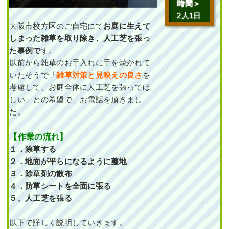
続きを読む
時間＞
2人1日
2025年6月19日
/
アベリアホープレイ
大阪市枚方区のご自宅にて
お庭に生えて
ズ
,
大阪市城東区
,
植栽
,
大阪市
,
大阪
しまった雑草を取り除き、人工芝を張っ
府
,
アオダモ
,
常緑樹ア行
,
落葉樹ア
た事例で
す。
行
,
常緑樹ハ行
,
大阪府
,
植栽
以前から雑草のお手入れに手を焼かれて
いたそうで「
雑草対策と見映えの良さ
を
考慮して、お庭全体に人工芝を張ってほ
しい」との希望で、お電話を頂きまし
た。
【作業の流れ】
玄関前の「花壇作成」と
１．除草する
ウッドデッキへの「植
栽」を6人2日で実施した
２．地面が平らになるように整地
事例｜大阪府大阪市此花
区A様
３．除草剤の散布
４．防草シートを全面に張る
作業前 作業後 玄関前の「花壇
５、人工芝を張る
作成 ...
以下で詳しく説明していきます。