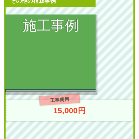
その他の植栽事例
植栽
新築の植栽スペースに庭
石の設置・常緑ヤマボウ
シ株立とオタフクナンテ
ンの植栽を1人4時間で実
施した事例｜大阪市城東
区K様
工事費用
作業前 作業後 新築の植栽スペ
15,000円
ースに ...
続きを読む
2025年7月22日
/
常緑ヤマボウシ
,
常