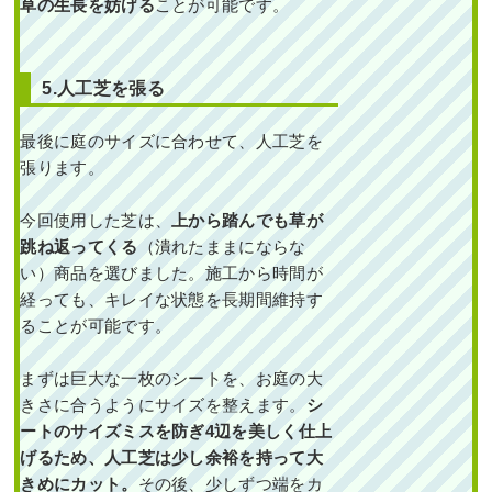
草の生長を妨げる
ことが可能です。
枯れてし ...
続きを読む
5.人工芝を張る
2024年11月29日
/
大阪市城東区
,
植
栽
,
大阪府
,
オタフクナンテン
,
常緑
最後に庭のサイズに合わせて、人工芝を
樹ア行
,
常緑樹カ行
,
常緑樹サ行
,
常
張ります。
緑樹ハ行
,
フイリヤブラン
,
ヒューケ
ラ
,
植替え
,
大阪府
,
植木の移植・植
え替え
,
植栽
今回使用した芝は、
上から踏んでも草が
跳ね返ってくる
（潰れたままにならな
い）商品を選びました。施工から時間が
経っても、キレイな状態を長期間維持す
ることが可能です。
まずは巨大な一枚のシートを、お庭の大
きさに合うようにサイズを整えます。
シ
新築の玄関アプローチに
常緑ヤマボウシ・シマト
ートのサイズミスを防ぎ4辺を美しく仕上
ネリコ・オリーブ・レッ
ドスターを2人3時間で植
げるため、人工芝は少し余裕を持って大
栽した事例｜大阪市淀川
区Y様
きめにカット。
その後、少しずつ端をカ