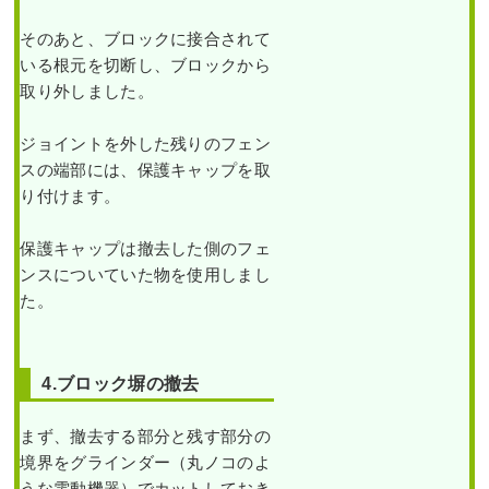
イ
ブ
新築の玄関前に生長が遅
キ
そのあと、ブロックに接合されて
いソヨゴ株立を植えた事
の
新築の玄関アプローチに
いる根元を切断し、ブロックから
例｜大阪市住吉区J様
伐
常緑ヤマボウシ・シマト
採
ネリコ・オリーブ・レッ
取り外しました。
と
ドスターを2人3時間で植
オ
栽した事例｜大阪市淀川
作業前 作業後 新築の玄関前に
ウ
区Y様
ジョイントを外した残りのフェン
ゴ
生長が ...
ン
スの端部には、保護キャップを取
マ
作業前 作業後 新築の玄関アプロ
続きを読む
サ
り付けます。
キ
ーチに常 ...
の
2023年8月10日
/
常緑樹サ行
,
一戸建
植
保護キャップは撤去した側のフェ
て
,
大阪市住吉区
,
植栽
,
大阪市
,
ソヨ
栽
続きを読む
を1
ゴ
,
大阪府
,
植栽
ンスについていた物を使用しまし
人1
2024年11月29日
/
大阪市淀川区
,
植
日
た。
で
栽
,
大阪府
,
オリーブ
,
常緑ヤマボウ
実
シ
,
シマトネリコ
,
常緑樹ア行
,
常緑
施
し
樹サ行
,
常緑樹ヤ行
,
常緑樹ラ行
,
大
た
4.ブロック塀の撤去
阪府
,
植栽
事
例
｜
大
まず、撤去する部分と残す部分の
阪
境界をグラインダー（丸ノコのよ
市
大きく育った植木を撤去
淀
し、生長が遅いソヨゴの
うな電動機器）でカットしておき