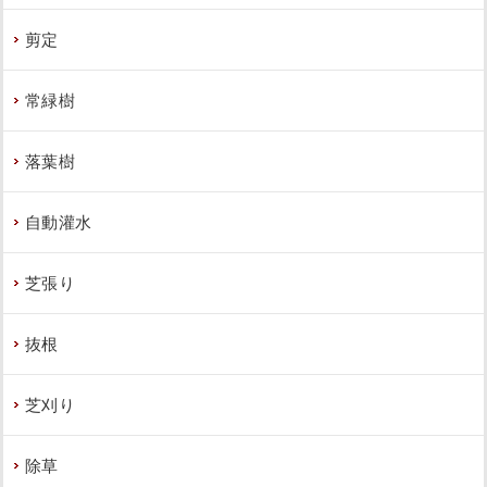
剪定
常緑樹
落葉樹
自動灌水
芝張り
抜根
芝刈り
除草