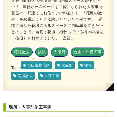
大阪市此花区 K様 玄関前に駐輪スペースを作りた
い！ 当社ホームページをご覧になられた大阪市此
花区の一戸建てにお住まいのK様より、「花壇の撤
去」をお電話よりご依頼いただいた事例です。 道
路に面した花壇のあるスペースに自転車を置きたい
とのことで、当初は花壇に植わっている樹木の撤去
（抜根）をお考えでした。 当社…
花壇撤去
抜根
大阪府
造園・外構工事
,
,
,
大阪市此花区
大阪府
抜根
Tags:
,
,
,
花壇撤去
左官工事
,
場所・内容別施工事例