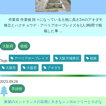
作業前 作業後 段々になっている土地に高さ2mのアオダモ
株立とハクチョウゲ・アベリアホープレイズを1人3時間で植
栽した事 ...
大阪府
植栽
,
アベリアホープレイズ
大阪市城東区
植栽
Tags:
,
,
,
大阪市
大阪府
アオダモ
,
,
2023.09.28
常緑樹
新築のエントランスの花壇に大きなシンボルツリーと小さな