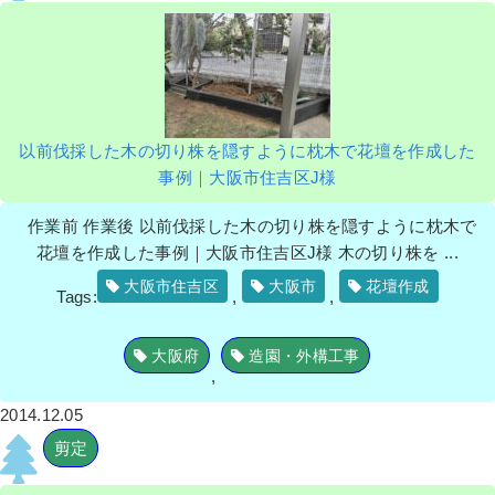
以前伐採した木の切り株を隠すように枕木で花壇を作成した
事例｜大阪市住吉区J様
作業前 作業後 以前伐採した木の切り株を隠すように枕木で
花壇を作成した事例｜大阪市住吉区J様 木の切り株を ...
大阪市住吉区
大阪市
花壇作成
Tags:
,
,
大阪府
造園・外構工事
,
2014.12.05
剪定