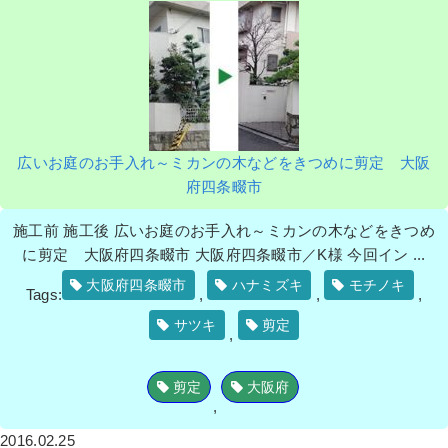
広いお庭のお手入れ～ミカンの木などをきつめに剪定 大阪
府四条畷市
施工前 施工後 広いお庭のお手入れ～ミカンの木などをきつめ
に剪定 大阪府四条畷市 大阪府四条畷市／K様 今回イン ...
大阪府四条畷市
ハナミズキ
モチノキ
Tags:
,
,
,
サツキ
剪定
,
剪定
大阪府
,
2016.02.25