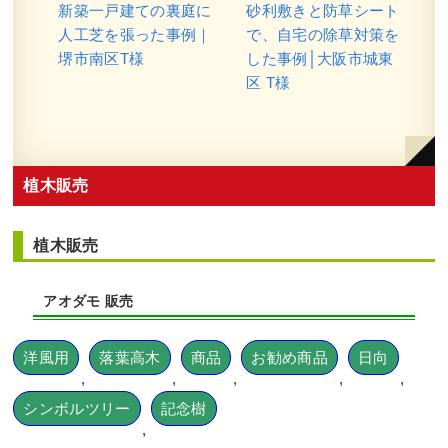
新築一戸建ての裏庭に
砂利敷きと防草シート
人工芝を張った事例｜
で、自宅の除草対策を
堺市南区T様
した事例│大阪市城東
区 T様
植木販売
植木販売
アオダモ 販売
洋風用
落葉高木
商品
お勧め商品
日向
,
,
,
,
,
シンボルツリー
記念樹
,