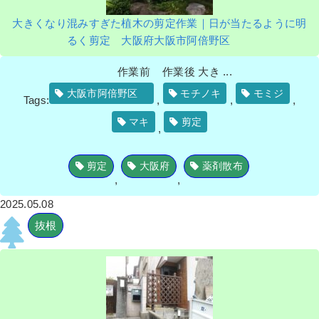
大きくなり混みすぎた植木の剪定作業｜日が当たるように明
るく剪定 大阪府大阪市阿倍野区
作業前 作業後 大き ...
大阪市阿倍野区
モチノキ
モミジ
Tags:
,
,
,
マキ
剪定
,
剪定
大阪府
薬剤散布
,
,
2025.05.08
抜根