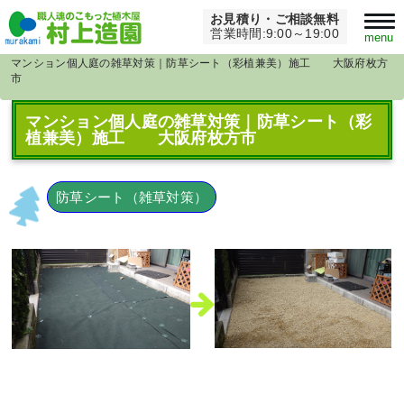
お見積り・ご相談無料
Home
>
草刈り・芝刈り
>
営業時間:9:00～19:00
menu
マンション個人庭の雑草対策｜防草シート（彩植兼美）施工 大阪府枚方
市
マンション個人庭の雑草対策｜防草シート（彩
植兼美）施工 大阪府枚方市
防草シート（雑草対策）