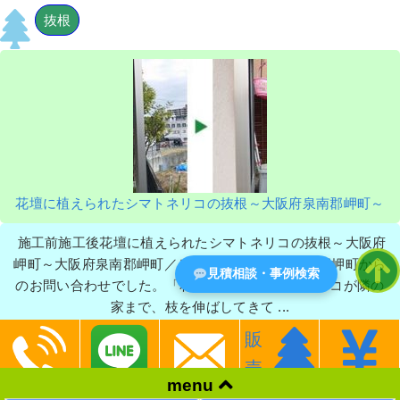
抜根
花壇に植えられたシマトネリコの抜根～大阪府泉南郡岬町～
施工前施工後花壇に植えられたシマトネリコの抜根～大阪府
岬町～大阪府泉南郡岬町／Ｋ様 今回は大阪府泉南郡岬町から
見積相談・事例検索
のお問い合わせでした。「花壇に植えたシマトネリコが隣の
家まで、枝を伸ばしてきて ...
ツゲ
シマトネリコ
大阪府岬町
販
Tags:
,
,
売
menu
抜根
大阪府