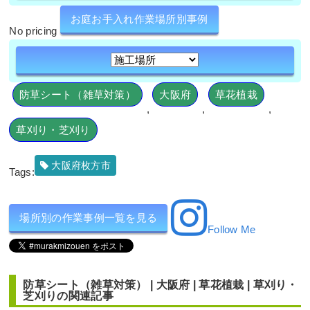
お庭お手入れ作業場所別事例
No pricing
防草シート（雑草対策）
大阪府
草花植栽
,
,
,
草刈り・芝刈り
大阪府枚方市
Tags:
場所別の作業事例一覧を見る
Follow Me
防草シート（雑草対策）
|
大阪府
|
草花植栽
|
草刈り・
芝刈り
の関連記事