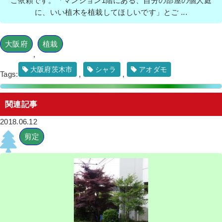
ご依頼です。「マンション1階にある、自分の部屋の個人庭
に、いい植木を植栽してほしいです」とご ...
大阪府
植栽
,
大阪府茨木市
シャラ
アオダモ
Tags:
,
,
関連記事
2018.06.12
剪定