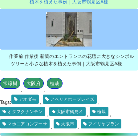
植木を植えた事例｜大阪市鶴見区A様
作業前 作業後 新築のエントランスの花壇に大きなシンボル
ツリーと小さな植木を植えた事例｜大阪市鶴見区A様 ...
常緑樹
大阪府
植栽
,
,
アオダモ
アベリアホープレイズ
Tags:
,
,
オタフクナンテン
大阪市鶴見区
植栽
,
,
,
マホニアコンフーサ
大阪市
フイリヤブラン
,
,