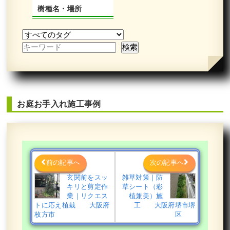
樹種名・場所
お庭お手入れ施工事例
前の記事へ
次の記事へ
玄関前をスッ
雑草対策｜防
キリと剪定作
草シート（彩
業｜リクエス
植兼美）施
トに応え植栽 大阪府
工 大阪府堺市堺
枚方市
区