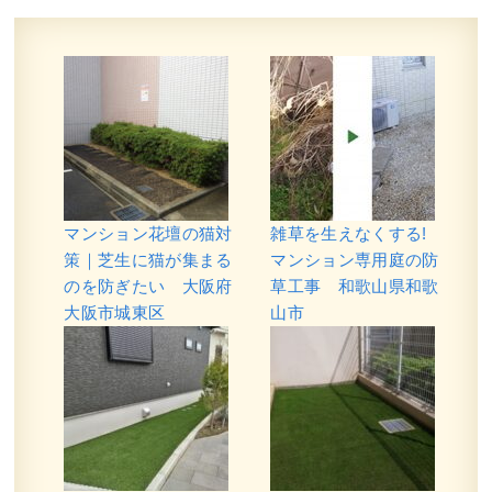
マンション花壇の猫対
雑草を生えなくする!
策｜芝生に猫が集まる
マンション専用庭の防
のを防ぎたい 大阪府
草工事 和歌山県和歌
大阪市城東区
山市