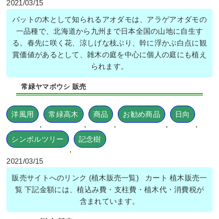
2021/03/15
バットの木として知られるアオダモは、アラゲアオダモの
一品種で、北海道から九州まで日本全国の山地に自生す
る。春先に咲く花、涼しげな枝ぶり、幹に浮かぶ白点に観
賞価値があるとして、雑木の庭を中心に個人の庭にも植え
られます。
常緑ヤマボウシ 販売
洋風用
常緑高木
商品
お勧め商品
日向
,
,
,
,
,
シンボルツリー
記念樹
,
2021/03/15
販売サイトへのリンク (植木販売一覧) カート 植木販売一
覧 下記金額には、植込み費・支柱費・植木代・消費税が
含まれています。