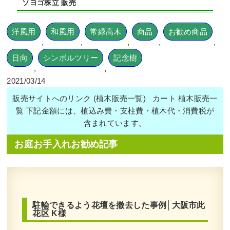
ソヨゴ株立 販売
洋風用
和風用
常緑高木
商品
お勧め商品
,
,
,
,
,
日向
シンボルツリー
記念樹
,
,
2021/03/14
販売サイトへのリンク (植木販売一覧) カート 植木販売一
覧 下記金額には、植込み費・支柱費・植木代・消費税が
含まれています。
お庭お手入れお勧め記事
駐輪できるよう花壇を撤去した事例│大阪市此
花区 K様