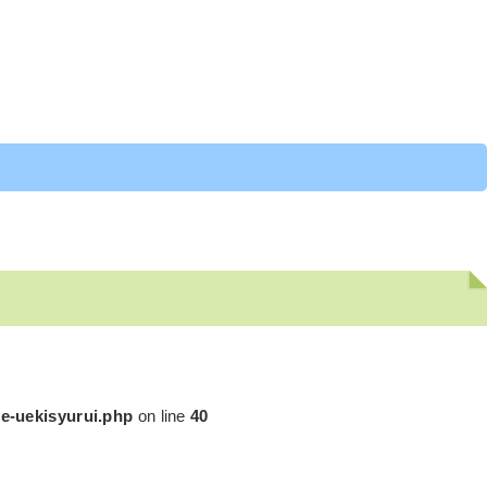
行の植木
行の植木
e-uekisyurui.php
on line
40