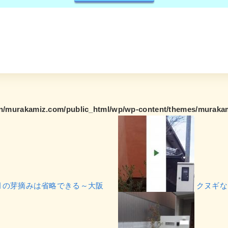
/murakamiz.com/public_html/wp/wp-content/themes/murakami
月の芽摘みは省略できる～大阪
クヌギな