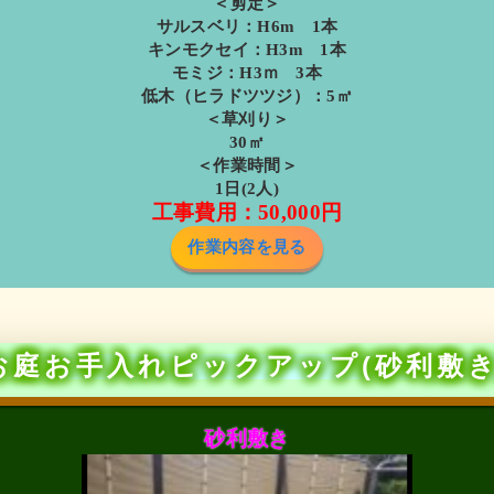
＜剪定＞
サルスベリ：H6m 1本
キンモクセイ：H3m 1本
モミジ：H3ｍ 3本
低木（ヒラドツツジ）：5㎡
＜草刈り＞
30㎡
＜作業時間＞
1日(2人)
工事費用：50,000円
作業内容を見る
お庭お手入れピックアップ(砂利敷き
砂利敷き