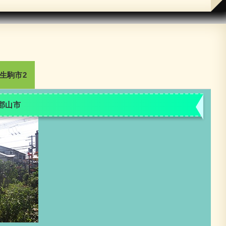
生駒市2
郡山市