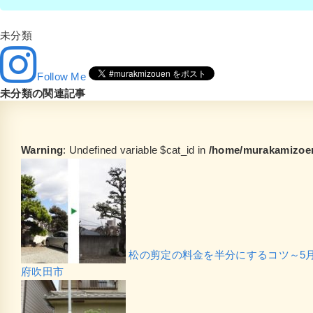
未分類
Follow Me
未分類の関連記事
Warning
: Undefined variable $cat_id in
/home/murakamizoen
松の剪定の料金を半分にするコツ～5
府吹田市