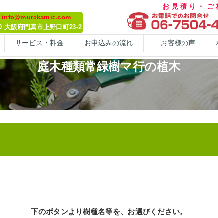
お見積り・
: info@murakamiz.com
070 大阪府門真市上野口町23-2
サービス・料金
お申込みの流れ
お客様の声
庭木種類常緑樹マ行の植木
下のボタンより樹種名等を、お選びください。