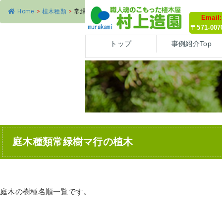
Home
>
植木種類
>
常緑樹マ行の植木
Email
〒571-0
トップ
事例紹介Top
庭木種類常緑樹マ行の植木
庭木の樹種名順一覧です。