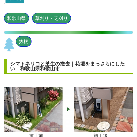
,
和歌山県
草刈り・芝刈り
,
抜根
シマトネリコと芝生の撤去｜花壇をまっさらにした
い 和歌山県和歌山市
施工前
施工後