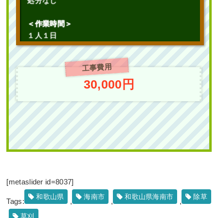
処分なし
＜作業時間＞
１人１日
工事費用
30,000円
[metaslider id=8037]
和歌山県
海南市
和歌山県海南市
除草
Tags:
,
,
,
草刈