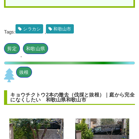
シラカシ
和歌山市
Tags:
,
剪定
和歌山県
,
抜根
キョウチクトウ2本の撤去（伐採と抜根）｜庭から完全
になくしたい 和歌山県和歌山市