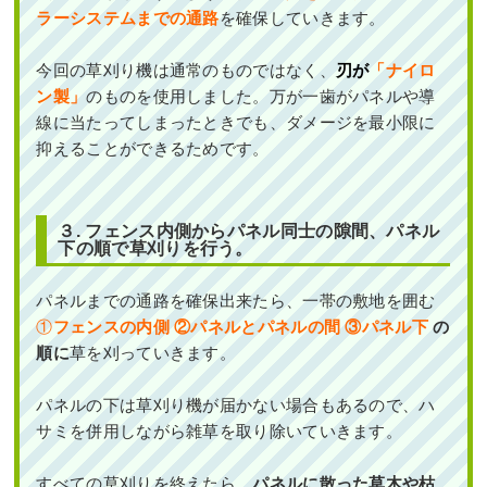
ラーシステムまでの通路
を確保していきます。
今回の草刈り機は通常のものではなく、
刃が
「ナイロ
ン製」
のものを使用しました。万が一歯がパネルや導
線に当たってしまったときでも、ダメージを最小限に
抑えることができるためです。
３. フェンス内側からパネル同士の隙間、パネル
下の順で草刈りを行う。
パネルまでの通路を確保出来たら、一帯の敷地を囲む
①
フェンスの内側 ②パネルとパネルの間 ③パネル下
の
順に
草を刈っていきます。
パネルの下は草刈り機が届かない場合もあるので、ハ
サミを併用しながら雑草を取り除いていきます。
すべての草刈りを終えたら、
パネルに散った草木や枯