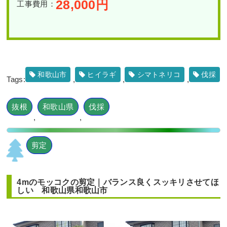
28,000
円
工事費用：
和歌山市
ヒイラギ
シマトネリコ
伐採
Tags:
,
,
,
抜根
和歌山県
伐採
,
,
剪定
4mのモッコクの剪定｜バランス良くスッキリさせてほ
しい 和歌山県和歌山市