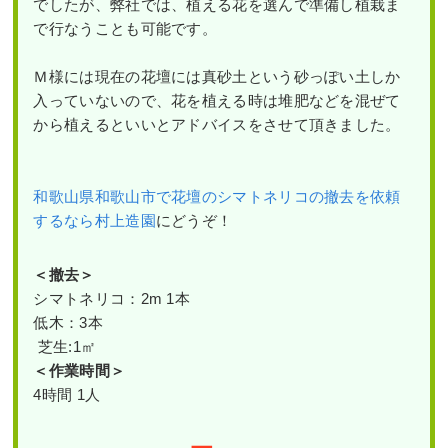
でしたが、弊社では、植える花を選んで準備し植栽ま
で行なうことも可能です。
Ｍ様には現在の花壇には真砂土という砂っぽい土しか
入っていないので、花を植える時は堆肥などを混ぜて
から植えるといいとアドバイスをさせて頂きました。
和歌山県和歌山市で花壇のシマトネリコの撤去を依頼
するなら村上造園
にどうぞ！
＜撤去
＞
シマトネリコ：2m 1本
低木：3本
芝生:1㎡
＜作業時間＞
4時間 1人