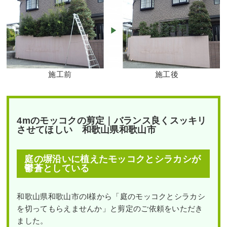
施工前
施工後
4mのモッコクの剪定｜バランス良くスッキリ
させてほしい 和歌山県和歌山市
庭の塀沿いに植えたモッコクとシラカシが
鬱蒼としている
和歌山県和歌山市のI様から「庭のモッコクとシラカシ
を切ってもらえませんか」と剪定のご依頼をいただき
ました。