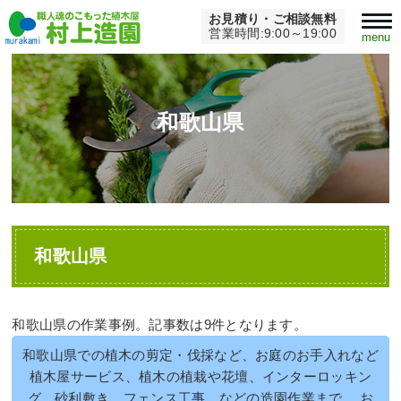
お見積り・ご相談無料
Home
>
和歌山県
営業時間:9:00～19:00
menu
和歌山県
和歌山県
和歌山県の作業事例。記事数は9件となります。
和歌山県での植木の剪定・伐採など、お庭のお手入れなど
植木屋サービス、植木の植栽や花壇、インターロッキン
グ、砂利敷き、フェンス工事、などの造園作業まで… お