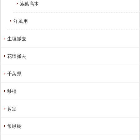
落葉高木
洋風用
生垣撤去
花壇撤去
千葉県
移植
剪定
常緑樹