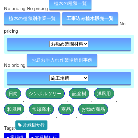
植木の種類一覧
No pricing No pricing
植木の種類別作業一覧
工事込み植木販売一覧
No
pricing
お庭お手入れ作業場所別事例
No pricing
日向
シンボルツリー
記念樹
洋風用
,
,
,
,
和風用
常緑高木
商品
お勧め商品
,
,
,
常緑樹サ行
Tags:
常緑樹
常緑樹サ行