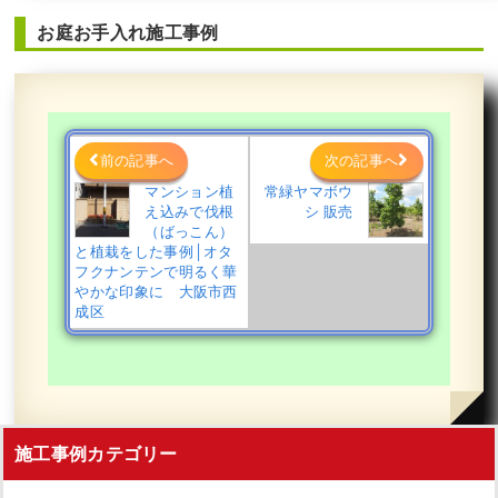
お庭お手入れ施工事例
前の記事へ
次の記事へ
マンション植
常緑ヤマボウ
え込みで伐根
シ 販売
（ばっこん）
と植栽をした事例│オタ
フクナンテンで明るく華
やかな印象に 大阪市西
成区
施工事例カテゴリー