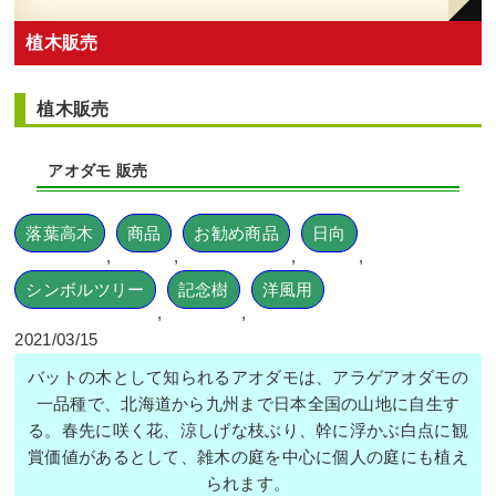
植木販売
植木販売
アオダモ 販売
落葉高木
商品
お勧め商品
日向
,
,
,
,
シンボルツリー
記念樹
洋風用
,
,
2021/03/15
バットの木として知られるアオダモは、アラゲアオダモの
一品種で、北海道から九州まで日本全国の山地に自生す
る。春先に咲く花、涼しげな枝ぶり、幹に浮かぶ白点に観
賞価値があるとして、雑木の庭を中心に個人の庭にも植え
られます。