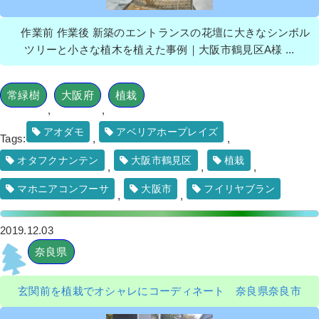
作業前 作業後 新築のエントランスの花壇に大きなシンボル
ツリーと小さな植木を植えた事例｜大阪市鶴見区A様 ...
常緑樹
大阪府
植栽
,
,
アオダモ
アベリアホープレイズ
Tags:
,
,
オタフクナンテン
大阪市鶴見区
植栽
,
,
,
マホニアコンフーサ
大阪市
フイリヤブラン
,
,
2019.12.03
奈良県
玄関前を植栽でオシャレにコーディネート 奈良県奈良市