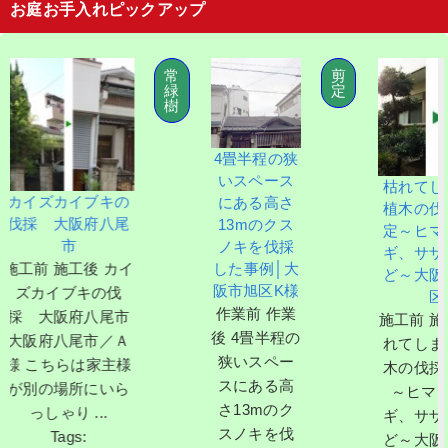
お庭お手入れピックアップ
常
剪
緑
定
樹
4畳半程の狭
いスペース
枯れてしまった
イブキの
にある高さ
植木の伐採・剪
阪府八尾
13mのクス
定～ヒマラヤス
ノキを伐採
ギ、サザンカな
工後 カイ
した事例│大
ど～大阪市城東
阪市旭区K様
キの伐
区
作業前 作業
府八尾市
施工前 施工後 枯
後 4畳半程の
尾市／Ａ
れてしまった植
狭いスペー
は家主様
木の伐採・剪定
スにある高
所にいら
～ヒマラヤス
さ13mのク
 ...
ギ、サザンカな
スノキを伐
s:
ど～大阪市城東