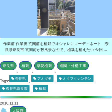
作業前 作業後 玄関前を植栽でオシャレにコーディネート 奈
良県奈良市 玄関前が殺風景なので、植栽を植えたい 今回 ...
奈良県
植栽
草花植栽
造園・外構工事
,
,
,
奈良県
アオダモ
オタフクナンテン
Tags:
,
,
,
奈良県奈良市
植栽
,
2016.11.11
大阪府