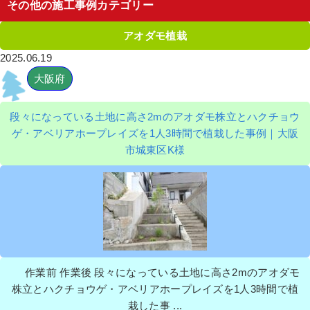
その他の施工事例カテゴリー
アオダモ植栽
2025.06.19
大阪府
段々になっている土地に高さ2mのアオダモ株立とハクチョウ
ゲ・アベリアホープレイズを1人3時間で植栽した事例｜大阪
市城東区K様
作業前 作業後 段々になっている土地に高さ2mのアオダモ
株立とハクチョウゲ・アベリアホープレイズを1人3時間で植
栽した事 ...