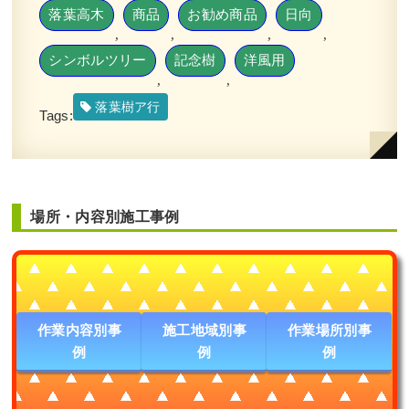
落葉高木
商品
お勧め商品
日向
,
,
,
,
シンボルツリー
記念樹
洋風用
,
,
落葉樹ア行
Tags:
場所・内容別施工事例
作業内容別事
施工地域別事
作業場所別事
例
例
例