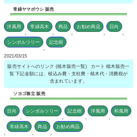
常緑ヤマボウシ 販売
洋風用
常緑高木
商品
お勧め商品
日向
,
,
,
,
,
シンボルツリー
記念樹
,
2021/03/15
販売サイトへのリンク (植木販売一覧) カート 植木販売一
覧 下記金額には、植込み費・支柱費・植木代・消費税が
含まれています。
ソヨゴ株立 販売
日向
シンボルツリー
記念樹
洋風用
和風用
,
,
,
,
常緑高木
商品
お勧め商品
,
,
,