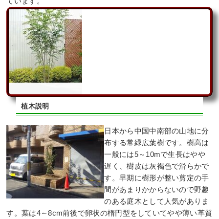
ています。
植木説明
日本から中国中南部の山地に分
布する常緑広葉樹です。樹高は
一般には5～10mで生長はやや
遅く、樹皮は灰褐色で滑らかで
す。早期に樹形が整い剪定の手
間があまりかからないので野趣
のある庭木として人気がありま
す。葉は4～8cm前後で卵状の楕円型をしていてやや薄い革質