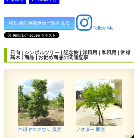
,
場所別の作業事例一覧を見る
Follow Me
日向
|
シンボルツリー
|
記念樹
|
洋風用
|
和風用
|
常緑
高木
|
商品
|
お勧め商品
の関連記事
常緑ヤマボウシ 販売
アオダモ 販売