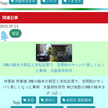
大阪府茨木市
シャラ
アオダモ
Tags:
,
,
関連記事
2021.07.13
剪定
3種の植木の剪定と支柱設置で、玄関前がサッパリ美しくなっ
た事例 大阪府吹田市
作業前 作業後 3種の植木の剪定と支柱設置で、玄関前がサッ
パリ美しくなった事例 大阪府吹田市 伸び放題の3種の植木を
さっぱ ...
剪定
草刈り
吹田市 薬剤散布
Tags:
,
,
,