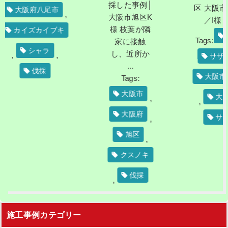
採した事例│
区 大阪市城東区
八尾市
,
大阪市旭区K
／I様 今 ...
様 枝葉が隣
カイブキ
マキ
Tags:
,
家に接触
ャラ
し、近所か
,
サザンカ
,
...
採
大阪市城東区
Tags:
大阪市
大阪市
,
,
,
大阪府
サツキ
,
旭区
,
クスノキ
伐採
,
施工事例カテゴリー