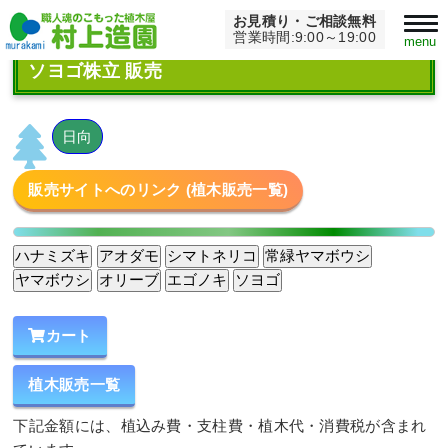
お見積り・ご相談無料
Home
>
商品
>
商品ジャンル
>
常緑高木
>
ソヨゴ株立 販売
営業時間:9:00～19:00
menu
ソヨゴ株立 販売
日向
販売サイトへのリンク (植木販売一覧)
カート
植木販売一覧
下記金額には、植込み費・支柱費・植木代・消費税が含まれ