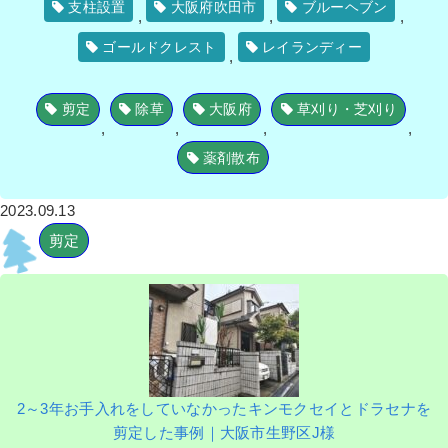
支柱設置
大阪府吹田市
ブルーヘブン
,
,
,
ゴールドクレスト
レイランディー
,
剪定
除草
大阪府
草刈り・芝刈り
,
,
,
,
薬剤散布
2023.09.13
剪定
2～3年お手入れをしていなかったキンモクセイとドラセナを
剪定した事例｜大阪市生野区J様