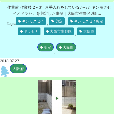
作業前 作業後 2～3年お手入れをしていなかったキンモクセ
イとドラセナを剪定した事例｜大阪市生野区J様 ...
キンモクセイ
剪定
キンモクセイ剪定
Tags:
,
,
,
ドラセナ
大阪市生野区
大阪市
,
,
剪定
大阪府
,
2018.07.27
大阪府