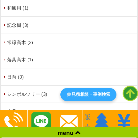
和風用 (1)
記念樹 (3)
常緑高木 (2)
落葉高木 (1)
日向 (3)
シンボルツリー (3)
見積相談・事例検索
商品 (3)
販
売
生垣撤去 (1)
menu