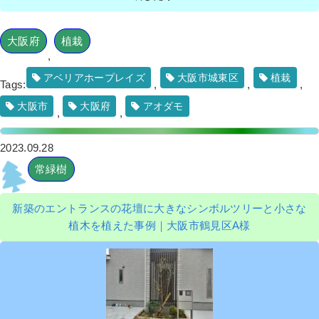
大阪府
植栽
,
アベリアホープレイズ
大阪市城東区
植栽
Tags:
,
,
,
大阪市
大阪府
アオダモ
,
,
2023.09.28
常緑樹
新築のエントランスの花壇に大きなシンボルツリーと小さな
植木を植えた事例｜大阪市鶴見区A様