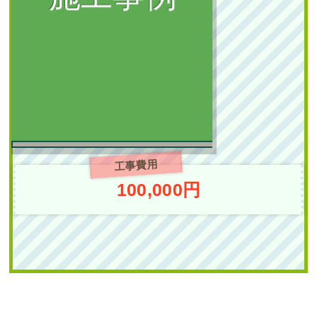
新築の植栽スペースに
庭石の設置・常緑ヤマ
ボウシ株立とオタフク
ナンテンの植栽を1人4
時間で実施した事例｜
大阪市城東区K様
工事費用
作業前 作業後 新築の植栽スペ
100,000円
ースに ...
続きを読む
2025年7月22日
/
植栽
,
大阪市
,
大阪
府
,
常緑ヤマボウシ
,
常緑ヤマボウシ
植栽
,
オタフクナンテン
,
常緑樹ア
行
,
常緑樹ヤ行
,
一戸建て
,
常緑ヤマ
ボウシ株立ち
,
大阪市城東区
,
大阪