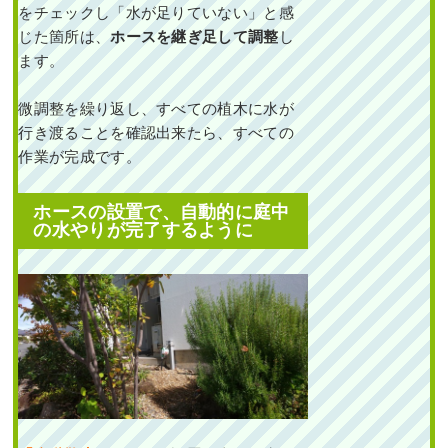
をチェックし「水が足りていない」と感
作業前 作業後 新築一戸建ての
じた箇所は、
ホースを継ぎ足して調整
し
北向きの植 ...
ます。
続きを読む
微調整を繰り返し、すべての植木に水が
2024年5月29日
/
大阪市大正区
,
植
行き渡ることを確認出来たら、すべての
栽
,
大阪市
,
大阪府
,
ソヨゴ
,
常緑樹
サ行
,
一戸建て
,
大阪府
,
植栽
作業が完成です。
ホースの設置で、自動的に庭中
の水やりが完了するように
新築一戸建ての植栽エ
リアにエゴノキ・ハナ
ミズキ・ヒメシャリン
バイなどを植えた事例
｜大阪市都島区K様
作業前 作業後 新築一戸建ての