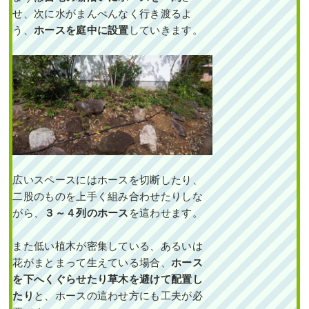
せ、次に水がまんべんなく行き渡るよ
続きを読む
う、
ホースを庭中に設置
していきます。
2024年11月29日
/
大阪市淀川区
,
植
栽
,
大阪府
,
オリーブ
,
常緑ヤマボウ
シ
,
シマトネリコ
,
常緑樹ア行
,
常緑
樹サ行
,
常緑樹ヤ行
,
常緑樹ラ行
,
大
阪府
,
植栽
広いスペースにはホースを切断したり、
二股のものを上手く組み合わせたりしな
がら、
３～４列のホース
を這わせます。
穴が開いていた散水ホ
ースの交換とヒメシャ
リンバイ・フイリヤブ
また低い植木が密集している、あるいは
ラン・オタフクナンテ
花がまとまって生えている場合、
ホース
ンの植栽を1人3時間で
実施した事例｜大阪府
を下へくぐらせたり草木を避けて配置し
大阪市北区J様
たり
と、ホースの這わせ方にも工夫が必