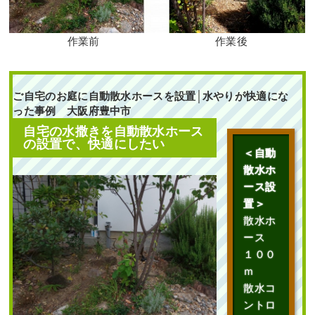
外構工事
作業前
作業後
ご自宅のお庭に自動散水ホースを設置│水やりが快適にな
った事例 大阪府豊中市
段々になっている土地
自宅の水撒きを自動散水ホース
に高さ2mのアオダモ株
の設置で、快適にしたい
立とハクチョウゲ・ア
＜自動
ベリアホープレイズを1
人3時間で植栽した事例
散水ホ
｜大阪市城東区K様
ース設
置＞
作業前 作業後 段々になって
散水ホ
いる土 ...
ース
１００
続きを読む
ｍ
2025年6月19日
/
アオダモ
,
常緑樹
散水コ
ア行
,
落葉樹ア行
,
常緑樹ハ行
,
アベ
ントロ
リアホープレイズ
,
大阪市城東区
,
植