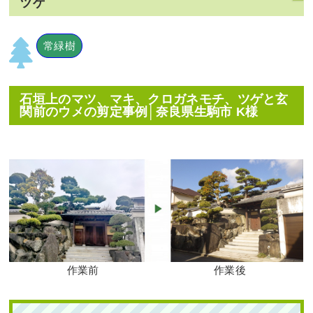
ツゲ
常緑樹
石垣上のマツ、マキ、クロガネモチ、ツゲと玄
関前のウメの剪定事例│奈良県生駒市 K様
作業前
作業後