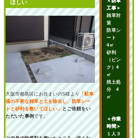
＜防草
ほしい
工事＞
作業前 作業後 中古で購入した
雑草対
自宅の庭に ...
策
防草シ
続きを読む
ート
2023年10月31日
/
常緑樹ハ行
,
草刈
4㎡
り
,
一戸建て
,
ヒメシャリンバイ
,
大
砂利
阪市城東区
,
植栽
,
大阪市
,
オタフク
（ピン
ナンテン
,
常緑樹
,
常緑樹
,
常緑樹ア
ク）4
行
,
大阪府
,
植栽
,
草刈り・芝刈り
㎡
残土処
分 4
大阪市都島区にお住まいのS様より
「駐車
㎡
場の不要な雑草と土を除去し、防草シー
トと砂利を敷いてほしい」
とご依頼をい
ただいた事例
です。
＜作業
新築のエントランスの
時間＞
花壇に大きなシンボル
ツリーと小さな植木を
１人３
植えた事例｜大阪市鶴