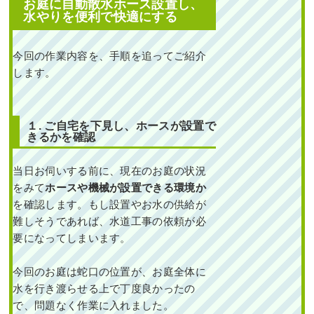
お庭に
自動散水ホース設置し、
定
,
大阪市淀川区
,
植栽
,
大阪府
,
伐
水やりを便利で快適にする
採
,
剪定
,
カイヅカイブキ
,
大阪府
,
伐採
,
植栽
今回の作業内容を、手順を追ってご紹介
します。
１. ご
自宅を下見し、ホースが設置で
きるかを確認
何度植え替えても枯れ
当日お伺いする前に、現在のお庭の状況
てしまう日当たりが悪
いポストの下にシャ
をみて
ホースや機械が設置できる環境か
ガ・フイリヤブラン・
ヒューケラなどを1人1
を確認します。もし設置やお水の供給が
時間で植栽した事例｜
難しそうであれば、水道工事の依頼が必
大阪市城東区I様
要になってしまいます。
作業前 作業後 何度植え替えて
今回のお庭は蛇口の位置が、お庭全体に
も枯れてし ...
水を行き渡らせる上で丁度良かったの
続きを読む
で、問題なく作業に入れました。