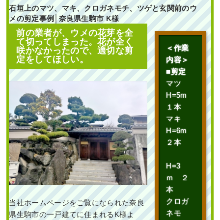
石垣上のマツ、マキ、クロガネモチ、ツゲと玄関前のウ
メの剪定事例│奈良県生駒市 K様
前の業者が、ウメの花芽を全
て切ってしまった。花が全く
＜作業
咲かなかったので、適切な剪
定をしてほしい。
内容＞
■剪定
マツ
H=5m
１本
マキ
H=6m
２本
H=3
ｍ ２
本
クロガ
当社ホームページをご覧になられた奈良
ネモ
県生駒市の一戸建てに住まれるK様よ