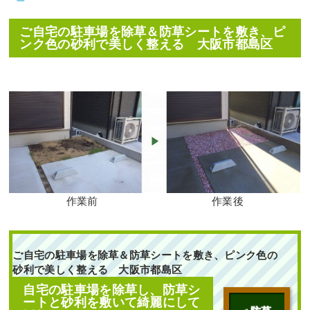
作業前 作業後 エントランスの
ご自宅の駐車場を除草＆防草シートを敷き、ピ
花壇のシラ ...
ンク色の砂利で美しく整える 大阪市都島区
続きを読む
2023年10月31日
/
ブラシノキ
,
大阪
市生野区
,
植栽
,
大阪市
,
シラカシ
,
常緑樹
,
常緑樹
,
常緑樹サ行
,
常緑樹
ハ行
,
一戸建て
,
撤去
,
植替え
,
大阪
府
,
植木の移植・植え替え
,
植栽
作業前
作業後
ご自宅の駐車場を除草＆防草シートを敷き、ピンク色の
中古で購入した自宅の
砂利で美しく整える 大阪市都島区
庭にヒメシャリンバイ
とオタフクナンテンを
自宅の駐車場を除草し、防草シ
植栽した事例｜大阪市
ートと砂利を敷いて綺麗にして
城東区A様