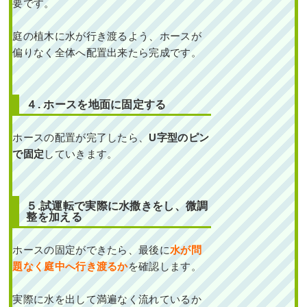
要です。
作業前 作業後 穴が開いていた
散水ホース ...
庭の植木に水が行き渡るよう、ホースが
続きを読む
偏りなく全体へ配置出来たら完成です。
2024年11月18日
/
植栽
,
大阪府
,
オ
タフクナンテン
,
常緑樹ア行
,
常緑樹
４.
ホースを地面に固定する
ハ行
,
フイリヤブラン
,
ヒメシャリン
バイ
,
散水ホース
,
大阪市北区
,
大阪
府
,
植栽
ホースの配置が完了したら、
U字型のピン
で固定
していきます。
５.試運転で実際に水撒きをし、微調
整を加える
ホースの固定ができたら、最後に
水が問
新築一戸建ての北向き
の植栽スペースに高さ
題なく庭中へ行き渡るか
を確認します。
2mのソヨゴを植栽した
事例｜大阪市大正区K様
実際に水を出して満遍なく流れているか