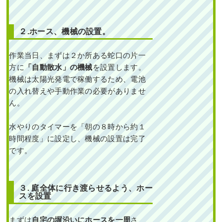
2024年11月29日
/
オタフクナンテ
ン
,
常緑樹ア行
,
常緑樹カ行
,
常緑樹
サ行
,
常緑樹ハ行
,
フイリヤブラン
,
２.ホース、
機械の設置。
ヒューケラ
,
植替え
,
大阪市城東区
,
植栽
,
大阪府
,
大阪府
,
植木の移植・
作業当日、まずは
２か所ある蛇口の片一
植え替え
,
植栽
方に
「自動散水」の機械
を設置します。
機械は太陽光発電で稼働するため、電池
の入れ替えや手動作業の必要がありませ
ん。
水やりのタイマーを「朝の８時から約１
時間程度」に設定し、機械の設置は完了
新築の玄関アプローチ
です。
に常緑ヤマボウシ・シ
マトネリコ・オリー
ブ・レッドスターを2人
3時間で植栽した事例｜
大阪市淀川区Y様
３. 庭全体に行き渡らせるよう、ホー
スを設置
作業前 作業後 新築の玄関アプ
ローチに常 ...
まずは
自宅の塀沿いにホースを一周
さ