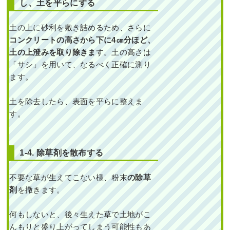
し、土を平らにする
ナンテンを植栽した事
例｜大阪市東住吉区J様
土の上に砂利を敷き詰めるため、さらに
作業前 作業後 新築の家の植え
コンクリートの高さから下に4㎝分ほど、
込みにヤマ ...
土の上澄みを取り除きま
す。土の高さは
「サシ」を用いて、なるべく正確に測り
続きを読む
ます。
2023年6月29日
/
植栽
,
大阪市
,
常緑
ヤマボウシ
,
オタフクナンテン
,
常緑
土を除去したら、表面を平らに整えま
樹
,
常緑樹ア行
,
常緑樹ヤ行
,
一戸建
す。
て
,
大阪市東住吉区
,
大阪府
,
植栽
1-4. 除草剤を散布する
不要な草が生えてこない様、粉末
の除草
剤
を撒きます。
雑草対策・ヒメシャリ
何もしないと、後々生えた草で土地がこ
ンバイとオタフクナン
んもりと盛り上がってしまう可能性もあ
テンの植栽をした事例