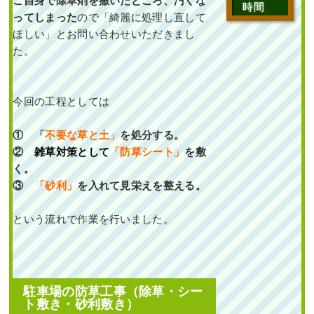
ご自身で除草剤を撒いたところ、汚くな
見区A様
時間
ってしまった
ので「綺麗に処理し直して
ほしい」とお問い合わせいただきまし
作業前 作業後 新築のエントラ
た。
ンスの ...
続きを読む
今回の工程としては
2023年9月28日
/
フイリヤブラン
,
一戸建て
,
アベリアホープレイズ
,
大
① 「
不要な草と土」
を処分する。
阪市鶴見区
,
植栽
,
大阪市
,
アオダモ
,
②
雑草対策として
「防草シート」
を敷
オタフクナンテン
,
常緑樹
,
常緑樹
,
常緑樹ア行
,
常緑樹タ行
,
常緑樹ハ
く。
行
,
常緑樹マ行
,
マホニアコンフー
③
「砂利」
を入れて見栄えを整える。
サ
,
大阪府
,
植栽
という流れで作業を行いました。
駐車場の防草工事（除草・シー
ト敷き・砂利敷き）