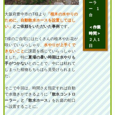
ーラ
栽
,
大阪市
,
大阪府
,
大阪府
,
植栽
ー 1
大阪府豊中市のT様より
「植木の水やりの
台
ために、自動散水ホースを設置してほし
い」
とご依頼をいただいた事例
です。
＜作業
時間＞
T様のご自宅にはたくさんの植木やお花が
２人１
咲いていらっしゃり、
水やりが上手くで
日
玄関前の「花壇作成」
きないこと
に課題を感じていらっしゃい
とウッドデッキへの
「植栽」を6人2日で実
ました。特に
夏場の暑い時期は水やりも
施した事例｜大阪府大
手がつかない
とのことで、中には枯れて
阪市此花区A様
しまった植物もちらほら見受けられまし
た。
作業前 作業後 玄関前の「花
壇作成 ...
そこで今回は、時間さえ指定すれば自動
続きを読む
で水撒きができるように
「散水コントロ
ーラー」と「散水ホース」
をお庭の蛇口
2025年5月22日
/
大阪府
,
常緑樹ハ
へ設置することに。
行
,
常緑樹マ行
,
花壇作成
,
大阪市此
花区
,
植栽
,
大阪市
,
大阪府
,
植栽
,
造