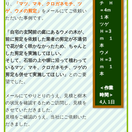
チ Ｈ
り、
「マツ、マキ、クロガネモチ、ツ
＝4ｍ
ゲ、
ウメの剪定」
をメールにてご依頼い
１本
ただいた事例です。
ツゲ
Ｈ＝3
「自宅の玄関前の庭にあるウメの木が、
ｍ １
前に剪定を依頼した業者の剪定が不適切
本
で花が全く咲かなかったため、ちゃんと
ウメ
した剪定を実施してほしい。
Ｈ＝3
そして、石垣の上や塀に沿って植わって
ｍ １
いるマツ、マキ、クロガネモチ、ツゲの
本
剪定も併せて実施してほしい」
とのご要
望でした。
＜作業
時間＞
メールにてやりとりのうえ、見積と樹木
4人 1日
の状況を確認するためご訪問し、見積を
させていただきました。
見積をご確認のうえ、当社にご依頼いた
だきました。