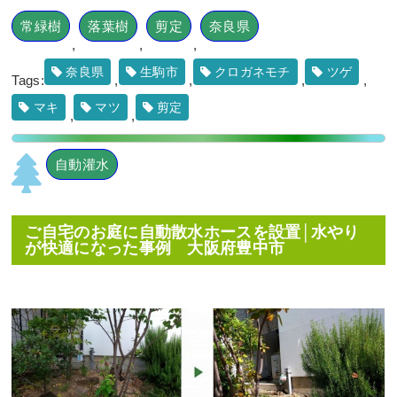
府
,
植栽
常緑樹
落葉樹
剪定
奈良県
,
,
,
奈良県
生駒市
クロガネモチ
ツゲ
Tags:
,
,
,
,
マキ
マツ
剪定
,
,
自動灌水
駐輪場の通り抜け防止
のために「花壇作成」
を2人2日で実施した事
例｜大阪府大阪市鶴見
区Kマンション様
ご自宅のお庭に自動散水ホースを設置│水やり
が快適になった事例 大阪府豊中市
作業前 作業後 駐輪場の通り
抜け防 ...
続きを読む
2025年6月30日
/
大阪市鶴見区
,
大
阪市
,
大阪府
,
常緑樹ア行
,
常緑樹ハ
行
,
花壇作成
,
大阪府
,
植栽
,
造園・