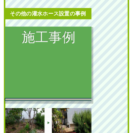
作業前 作業後 道路から室内が
見えないよ ...
その他の灌水ホース設置の事例
続きを読む
2024年2月29日
/
植栽
,
大阪市
,
オタ
灌水ホース設置
フクナンテン
,
常緑樹ア行
,
常緑樹ハ
行
,
一戸建て
,
アベリアホープレイ
ズ
,
ヒメシャラ
,
大阪市鶴見区
,
大阪
投稿が見つかりませんでした。
府
,
植栽
新築のテラスへの植栽
工事でキンモクセイや
タマリュウを植えた事
例｜大阪市都島区A様