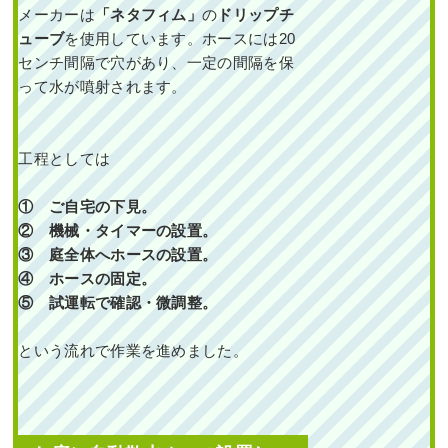
園・外構工事
メーカーは
「ネタフィム」
の
ドリップチ
ューブ
を使用しています。ホースには20
センチ間隔で穴があり、一定の間隔を保
って水が噴射されます。
工程としては
石垣からはみ出てしま
ったシダレモミジとマ
① ご自宅の下見。
サキの剪定・カイヅカ
イブキの伐採とオウゴ
② 機械・タイマーの設置。
ンマサキの植栽を1人1
③ 庭全体へホースの設置。
日で実施した事例｜大
阪市淀川区T様
④ ホースの固定。
⑤ 試運転で確認・微調整。
作業前 作業後 石垣からはみ出
てしまった ...
という流れで作業を進めました。
続きを読む
2025年4月18日
/
常緑樹ア行
,
常緑
樹カ行
,
落葉樹サ行
,
常緑樹マ行
,
剪