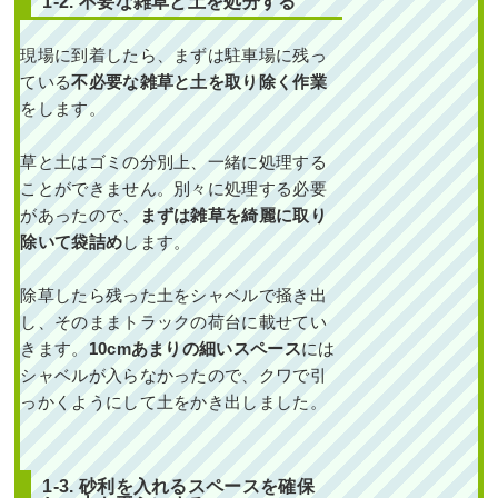
1-2. 不要な雑草と土を処分する
した事例｜大阪市城東
区J様
現場に到着したら、まずは駐車場に残っ
ている
不必要な雑草と土を取り除く作業
作業前 作業後 大きく育った植
をします。
木を撤去し ...
続きを読む
草と土はゴミの分別上、一緒に処理する
ことができません。別々に処理する必要
2023年7月25日
/
大阪市城東区
,
植
があったので、
まずは雑草を綺麗に取り
栽
,
大阪市
,
砂利敷き
,
防草シート
,
ソヨゴ
,
常緑樹
,
常緑樹サ行
,
一戸建
除いて袋詰め
します。
て
,
防草シート（雑草対策）
,
大阪
府
,
植栽
除草したら残った土をシャベルで掻き出
し、そのままトラックの荷台に載せてい
きます。
10cmあまりの細いスペース
には
シャベルが入らなかったので、クワで引
っかくようにして土をかき出しました。
新築の家の植え込みに
1-3. 砂利を入れるスペースを確保
ヤマボウシとオタフク