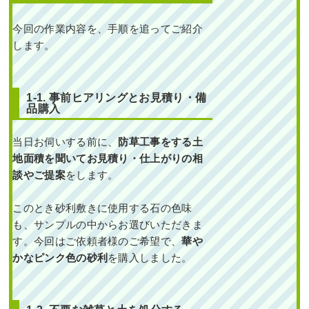
新築の玄関前に生長が
遅いソヨゴ株立を植え
た事例｜大阪市住吉区J
今回の作業内容を、手順を追ってご紹介
様
します。
作業前 作業後 新築の玄関前に
生長が ...
1-1. 事前ヒアリングとお見積り・備
品購入
続きを読む
2023年8月10日
/
大阪市住吉区
,
植
当日お伺いする前に、
防草工事をする土
栽
,
大阪市
,
ソヨゴ
,
常緑樹サ行
,
一
地面積を聞いてお見積り・仕上がりの相
戸建て
,
大阪府
,
植栽
談やご提案
をします。
このとき砂利敷きに使用する石の色味
も、サンプルの中からお選びいただきま
す。今回はご依頼者様のご希望で、
華や
かなピンク色の砂利
を購入しました。
大きく育った植木を撤
去し、生長が遅いソヨ
ゴの植栽と砂利敷きを