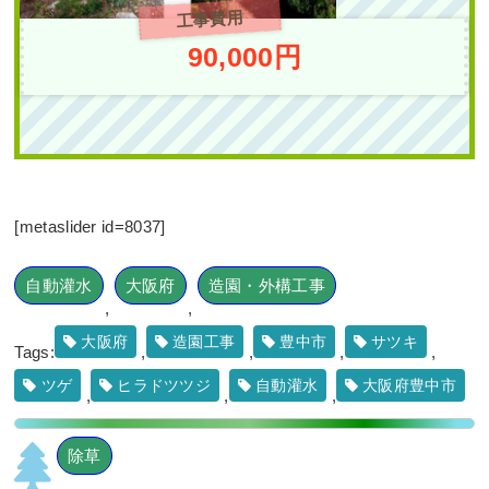
工事費用
作業前 作業後 新築のテラスへ
の植栽工事 ...
90,000円
続きを読む
2024年1月29日
/
常緑樹ハ行
,
一戸
建て
,
大阪市都島区
,
植栽
,
大阪市
,
常緑樹
,
常緑樹ア行
,
常緑樹カ行
,
常
緑樹タ行
,
大阪府
,
植栽
,
造園・外構
工事
[metaslider id=8037]
自動灌水
大阪府
造園・外構工事
,
,
大阪府
造園工事
豊中市
サツキ
Tags:
,
,
,
,
ツゲ
ヒラドツツジ
自動灌水
大阪府豊中市
,
,
,
エントランスの花壇の
シラカシをブラシノキ
に植替えた事例｜大阪
除草
市生野区K様