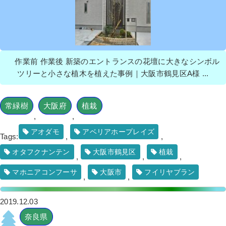
作業前 作業後 新築のエントランスの花壇に大きなシンボル
ツリーと小さな植木を植えた事例｜大阪市鶴見区A様 ...
常緑樹
大阪府
植栽
,
,
アオダモ
アベリアホープレイズ
Tags:
,
,
オタフクナンテン
大阪市鶴見区
植栽
,
,
,
マホニアコンフーサ
大阪市
フイリヤブラン
,
,
2019.12.03
奈良県