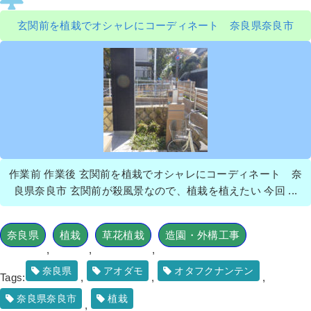
玄関前を植栽でオシャレにコーディネート 奈良県奈良市
作業前 作業後 玄関前を植栽でオシャレにコーディネート 奈
良県奈良市 玄関前が殺風景なので、植栽を植えたい 今回 ...
奈良県
植栽
草花植栽
造園・外構工事
,
,
,
奈良県
アオダモ
オタフクナンテン
Tags:
,
,
,
奈良県奈良市
植栽
,