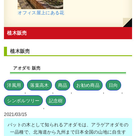
オフィス屋上にある花
植木販売
植木販売
アオダモ 販売
洋風用
落葉高木
商品
お勧め商品
日向
,
,
,
,
,
シンボルツリー
記念樹
,
2021/03/15
バットの木として知られるアオダモは、アラゲアオダモの
一品種で、北海道から九州まで日本全国の山地に自生す