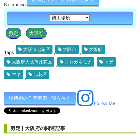
No pricing
剪定
大阪府
,
大阪市此花区
大阪市
大阪府
Tags:
,
,
,
大阪府大阪市此花区
クロガネモチ
ツゲ
,
,
,
マキ
此花区
,
場所別の作業事例一覧を見る
Follow Me
剪定
|
大阪府
の関連記事