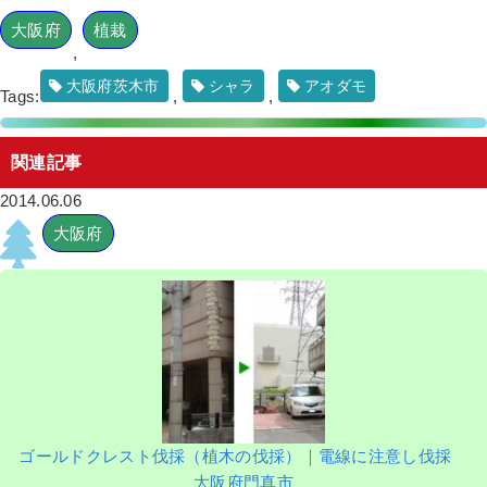
大阪府
植栽
,
大阪府茨木市
シャラ
アオダモ
Tags:
,
,
関連記事
2014.06.06
大阪府
ゴールドクレスト伐採（植木の伐採）｜電線に注意し伐採
大阪府門真市