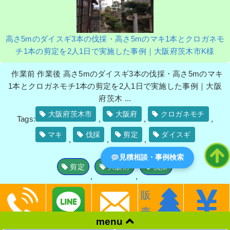
高さ5mのダイスギ3本の伐採・高さ5mのマキ1本とクロガネモ
チ1本の剪定を2人1日で実施した事例｜大阪府茨木市K様
作業前 作業後 高さ5mのダイスギ3本の伐採・高さ5mのマキ
1本とクロガネモチ1本の剪定を2人1日で実施した事例｜大阪
府茨木 ...
大阪府茨木市
大阪府
クロガネモチ
Tags:
,
,
,
マキ
伐採
剪定
ダイスギ
,
,
,
見積相談・事例検索
剪定
大阪府
伐採
,
,
販
2014.06.16
剪定
売
menu