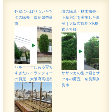
外壁にへばりついたツ
壇の除草・枯木撤去・
タの除去 奈良県奈良
下草剪定を実施した事
市
例｜大阪市鶴見区K株
式会社様
バルコニーにある育ち
すぎたレイランディー
サザンカの生け垣とサ
の剪定 大阪府高槻市
ツキの剪定 奈良県奈
良市