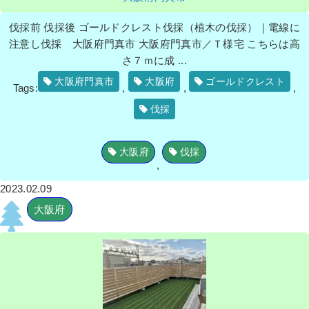
伐採前 伐採後 ゴールドクレスト伐採（植木の伐採）｜電線に
注意し伐採 大阪府門真市 大阪府門真市／Ｔ様宅 こちらは高
さ７ｍに成 ...
大阪府門真市
大阪府
ゴールドクレスト
Tags:
,
,
,
伐採
大阪府
伐採
,
2023.02.09
大阪府