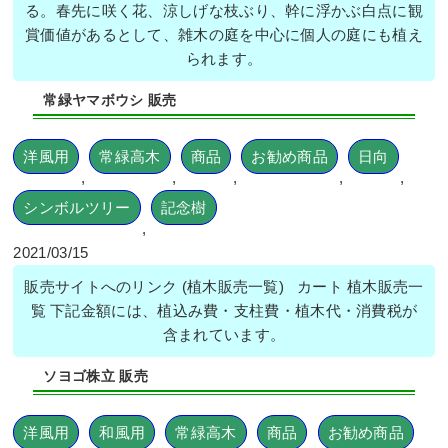
る。春先に咲く花、涼しげな枝ぶり、幹に浮かぶ白点に観
賞価値があるとして、雑木の庭を中心に個人の庭にも植え
られます。
常緑ヤマボウシ 販売
洋風用
常緑高木
商品
お勧め商品
日向
,
,
,
,
,
シンボルツリー
記念樹
,
2021/03/15
販売サイトへのリンク (植木販売一覧) カート 植木販売一
覧 下記金額には、植込み費・支柱費・植木代・消費税が
含まれています。
ソヨゴ株立 販売
洋風用
和風用
常緑高木
商品
お勧め商品