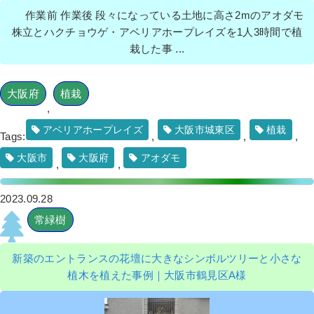
作業前 作業後 段々になっている土地に高さ2mのアオダモ
株立とハクチョウゲ・アベリアホープレイズを1人3時間で植
栽した事 ...
大阪府
植栽
,
アベリアホープレイズ
大阪市城東区
植栽
Tags:
,
,
,
大阪市
大阪府
アオダモ
,
,
2023.09.28
常緑樹
新築のエントランスの花壇に大きなシンボルツリーと小さな
植木を植えた事例｜大阪市鶴見区A様