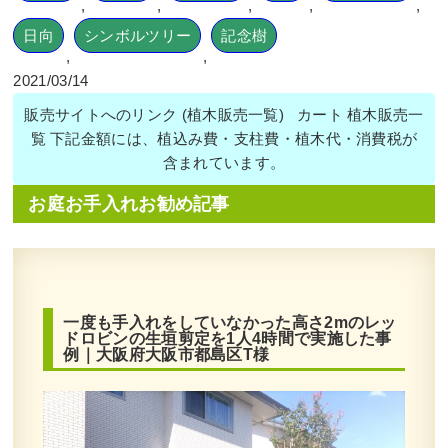
,
,
,
,
,
日向
シンボルツリー
記念樹
,
,
2021/03/14
販売サイトへのリンク (植木販売一覧) カート 植木販売一
覧 下記金額には、植込み費・支柱費・植木代・消費税が
含まれています。
お庭お手入れお勧め記事
一度も手入れをしていなかった高さ2mのレッ
ドロビンの生垣剪定を1人4時間で実施した事
例｜大阪府大阪市都島区T様