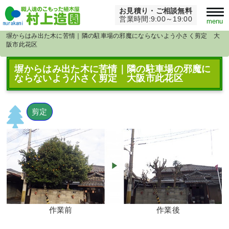
お見積り・ご相談無料
Home
>
大阪府
>
営業時間:9:00～19:00
menu
塀からはみ出た木に苦情｜隣の駐車場の邪魔にならないよう小さく剪定 大
阪市此花区
塀からはみ出た木に苦情｜隣の駐車場の邪魔に
ならないよう小さく剪定 大阪市此花区
剪定
作業前
作業後