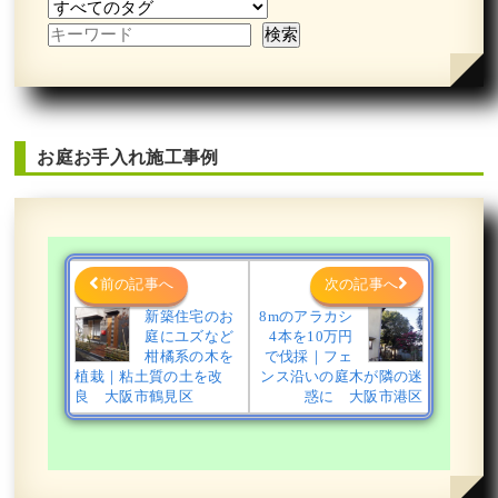
お庭お手入れ施工事例
前の記事へ
次の記事へ
新築住宅のお
8mのアラカシ
庭にユズなど
4本を10万円
柑橘系の木を
で伐採｜フェ
植栽｜粘土質の土を改
ンス沿いの庭木が隣の迷
良 大阪市鶴見区
惑に 大阪市港区