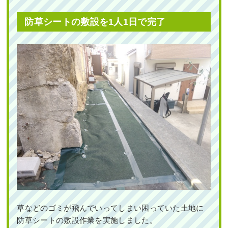
花植栽
2024年5月29日
/
大阪市大正区
,
植栽
,
大阪市
,
大阪
防草シートの敷設を1人1日で完了
府
,
ソヨゴ
,
常緑樹サ行
,
一戸建て
,
大阪府
,
植栽
花壇にトレニアとペチュニアを植栽し
た事例│大阪市平野区 K様
新築一戸建ての植栽エリアにエゴノ
キ・ハナミズキ・ヒメシャリンバイな
どを植えた事例｜大阪市都島区K様
作業前 作業後 花壇にトレニアとペチュニ ...
続きを読む
作業前 作業後 新築一戸建ての植栽エリア ...
2022年8月9日
/
草花植栽
,
大阪市平野区
,
大阪府
,
会
続きを読む
社・ビル
,
オフィスビル
,
ペチュニア
,
トレニア
,
除
草
,
大阪府
,
植栽
,
草花植栽
2024年3月29日
/
常緑樹ア行
,
常緑樹カ行
,
常緑樹サ
行
,
常緑樹タ行
,
常緑樹ハ行
,
常緑樹マ行
,
常緑樹ラ
草などのゴミが飛んでいってしまい困っていた土地に
行
,
一戸建て
,
大阪市都島区
,
植栽
,
大阪市
,
大阪府
,
防草シートの敷設作業を実施しました。
大阪府
,
植栽