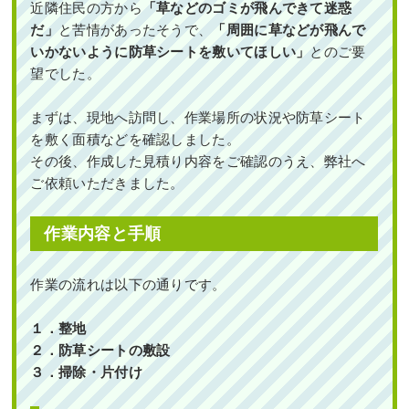
雑草対策・ヒメシャリンバイとオタフ
近隣住民の方から
「草などのゴミが飛んできて迷惑
クナンテンの植栽をした事例｜大阪市
だ」
と苦情があったそうで、
「周囲に草などが飛んで
西淀川区T様
何度植え替えても枯れてしまう日当た
りが悪いポストの下にシャガ・フイリ
いかないように防草シートを敷いてほしい」
とのご要
ヤブラン・ヒューケラなどを1人1時間
で植栽した事例｜大阪市城東区I様
望でした。
作業前 作業後 雑草対策・ヒメシャリンバ ...
続きを読む
まずは、現地へ訪問し、作業場所の状況や防草シート
作業前 作業後 何度植え替えても枯れてし ...
を敷く面積などを確認しました。
2023年5月31日
/
大阪市西淀川区
,
植栽
,
大阪市
,
オタ
続きを読む
その後、作成した見積り内容をご確認のうえ、弊社へ
フクナンテン
,
常緑樹
,
常緑樹ア行
,
常緑樹ハ行
,
一戸
ご依頼いただきました。
建て
,
ヒメシャリンバイ
,
防草シート（雑草対策）
,
2024年11月29日
/
大阪市城東区
,
植栽
,
大阪府
,
オタ
大阪府
,
植栽
,
草刈り・芝刈り
フクナンテン
,
常緑樹ア行
,
常緑樹カ行
,
常緑樹サ行
,
常緑樹ハ行
,
フイリヤブラン
,
ヒューケラ
,
植替え
,
大
作業内容と手順
阪府
,
植木の移植・植え替え
,
植栽
作業の流れは以下の通りです。
１．整地
２．防草シートの敷設
植え込みにヒメシャリンバイとオタフ
３．
掃除・片付け
クナンテンの植栽をした事例｜大阪市
東住吉区G様
新築の玄関アプローチに常緑ヤマボウ