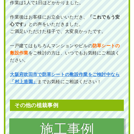
作業は1人で1日ほどかかりました。
作業後はお客様にお立会いいただき、
「これでもう安
心です」
との声をいただきました。
ご満足いただけた様子で、大変良かったです。
【庭づくり】砂利と人工芝で新築の造
園工事をした事例│大阪市天王寺区 K様
一戸建てはもちろんマンションやビルの
防草シートの
道路から室内が見えないようにヒメシ
作業前 作業後 【庭づくり】砂利と人工芝 ...
敷設作業
をご検討の方は、いつでもお気軽にご相談く
ャラ・オタフクナンテン・アベリアホ
ープレイズを植栽した事例｜大阪市鶴
ださい。
見区M様
続きを読む
大阪府吹田市で防草シートの敷設作業をご検討中なら
2022年6月13日
/
会社・ビル
,
常緑樹
,
人工芝
,
オフィ
作業前 作業後 道路から室内が見えないよ ...
スビル
,
ピンコロ
,
大阪市天王寺区
,
大阪市
,
大阪府
,
「村上造園」
までお気軽にご相談ください！
造園工事
,
芝張り
,
除草
,
防草シート（雑草対策）
,
大
続きを読む
阪府
,
植栽
,
造園・外構工事
2024年2月29日
/
ヒメシャラ
,
大阪市鶴見区
,
植栽
,
大
その他の植栽事例
阪市
,
オタフクナンテン
,
常緑樹ア行
,
常緑樹ハ行
,
一
戸建て
,
アベリアホープレイズ
,
大阪府
,
植栽
植栽