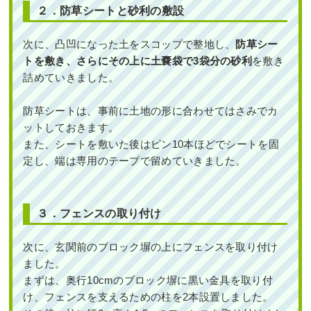
続きを読む
２．防草シートと砂利の敷設
2024年11月18日
/
大阪市北区
,
植栽
,
大阪府
,
オタフ
クナンテン
,
常緑樹ア行
,
常緑樹ハ行
,
フイリヤブラ
次に、凸凹になった土をスコップで整地し、
防草シー
ン
,
ヒメシャリンバイ
,
散水ホース
,
大阪府
,
植栽
トを敷き、さらにその上に土嚢袋で3袋分の砂利
を敷き
詰めていきました。
防草シートは、事前に土地の形に合わせてはさみでカ
ットしておきます。
また、シートを敷いた後はピン10本ほどでシートを固
定し、端は専用のテープで留めていきました。
新築一戸建ての北向きの植栽スペース
に高さ2mのソヨゴを植栽した事例｜大
阪市大正区K様
３．フェンスの取り付け
作業前 作業後 新築一戸建ての北向きの植 ...
次に、玄関前のブロック塀の上にフェンスを取り付け
続きを読む
ました。
まずは、奥行10cmのブロック塀に黒い金具を取り付
2024年5月29日
/
大阪市大正区
,
植栽
,
大阪市
,
大阪
け、フェンスを支えるための柱を2本設置しました。
府
,
ソヨゴ
,
常緑樹サ行
,
一戸建て
,
大阪府
,
植栽