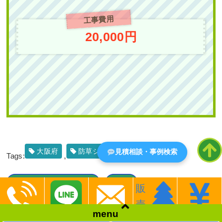
作業前 作業後 マンション前のマキ・サツ ...
エントランスの花壇のシラカシをブラ
工事費用
シノキに植替えた事例｜大阪市生野区K
様
続きを読む
20,000円
駐輪場の通り抜け防止のために「花壇
作成」を2人2日で実施した事例｜大阪
2022年4月19日
/
剪定
,
植栽
,
剪定
,
オタフクナンテ
作業前 作業後 エントランスの花壇のシラ ...
府大阪市鶴見区Kマンション様
ン
,
マンション
,
マンション
,
ラウンドアップ
,
大阪
府
,
伐採
,
植栽
続きを読む
作業前 作業後 駐輪場の通り抜け防 ...
2023年10月31日
/
シラカシ
,
常緑樹
,
常緑樹
,
常緑樹
続きを読む
サ行
,
常緑樹ハ行
,
一戸建て
,
撤去
,
植替え
,
ブラシノ
キ
,
大阪市生野区
,
植栽
,
大阪市
,
大阪府
,
植木の移
2025年6月30日
/
大阪市鶴見区
,
大阪市
,
大阪府
,
常緑
植・植え替え
,
植栽
樹ア行
,
常緑樹ハ行
,
花壇作成
,
大阪府
,
植栽
,
造園・
外構工事
マンション前のツゲとサツキを撤去
し、オタフクナンテンを植栽した事例│
大阪府
防草シート
大阪府吹田市
大阪市都島区K様
見積相談・事例検索
Tags:
,
,
作業前 作業後 マンション前のツゲとサツ ...
防草シート（雑草対策）
大阪府
販
,
続きを読む
売
中古で購入した自宅の庭にヒメシャリ
menu
2022年4月12日
/
植栽
,
砂利敷き
,
オタフクナンテン
,
ンバイとオタフクナンテンを植栽した
防草シート（雑草対策）