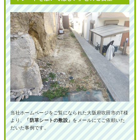
新築の家の植え込みにヤマボウシとオ
タフクナンテンを植栽した事例｜大阪
石垣からはみ出てしまったシダレモミ
市東住吉区J様
ジとマサキの剪定・カイヅカイブキの
伐採とオウゴンマサキの植栽を1人1日
で実施した事例｜大阪市淀川区T様
作業前 作業後 新築の家の植え込みにヤマ ...
作業前 作業後 石垣からはみ出てしまった ...
続きを読む
続きを読む
2023年6月29日
/
一戸建て
,
大阪市東住吉区
,
植栽
,
大
阪市
,
常緑ヤマボウシ
,
オタフクナンテン
,
常緑樹
,
常
2025年4月18日
/
剪定
,
大阪市淀川区
,
植栽
,
大阪府
,
緑樹ア行
,
常緑樹ヤ行
,
大阪府
,
植栽
伐採
,
剪定
,
カイヅカイブキ
,
常緑樹ア行
,
常緑樹カ
行
,
落葉樹サ行
,
常緑樹マ行
,
大阪府
,
伐採
,
植栽
当社ホームページをご覧になられた大阪府吹田市のT様
より、
「防草シートの敷設」
をメールにてご依頼いた
だいた事例です。