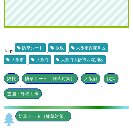
2023年9月28日
/
オタフクナンテン
,
常緑樹
,
常緑樹
,
2025年6月30日
/
大阪市鶴見区
,
大阪市
,
大阪府
,
常緑
常緑樹ア行
,
常緑樹タ行
,
常緑樹ハ行
,
常緑樹マ行
,
マ
樹ア行
,
常緑樹ハ行
,
花壇作成
,
大阪府
,
植栽
,
造園・
ホニアコンフーサ
,
フイリヤブラン
,
一戸建て
,
アベ
外構工事
リアホープレイズ
,
大阪市鶴見区
,
植栽
,
大阪市
,
アオ
ダモ
,
大阪府
,
植栽
防草シート
抜根
大阪市西淀川区
Tags:
,
,
,
大阪市
大阪府
大阪府大阪市西淀川区
,
,
段々になっている土地に高さ2mのアオ
ダモ株立とハクチョウゲ・アベリアホ
抜根
防草シート（雑草対策）
大阪府
伐採
ープレイズを1人3時間で植栽した事例
新築の玄関前に生長が遅いソヨゴ株立
｜大阪市城東区K様
を植えた事例｜大阪市住吉区J様
,
,
,
,
造園・外構工事
作業前 作業後 段々になっている土 ...
作業前 作業後 新築の玄関前に生長が ...
続きを読む
続きを読む
防草シート（雑草対策）
2025年6月19日
/
植栽
,
大阪市
,
大阪府
,
アオダモ
,
常
2023年8月10日
/
植栽
,
大阪市
,
ソヨゴ
,
常緑樹サ行
,
緑樹ア行
,
落葉樹ア行
,
常緑樹ハ行
,
アベリアホープ
一戸建て
,
大阪市住吉区
,
大阪府
,
植栽
レイズ
,
大阪市城東区
,
大阪府
,
植栽