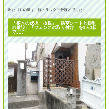
出たゴミの量は、軽トラック半分ほどでした。
「植木の伐採・抜根」「防草シートと砂利
道路から室内が見えないようにヒメシ
の敷設」「フェンスの取り付け」を1人1日
ャラ・オタフクナンテン・アベリアホ
で完了
ープレイズを植栽した事例｜大阪市鶴
見区M様
作業前 作業後 道路から室内が見えないよ ...
続きを読む
2024年2月29日
/
ヒメシャラ
,
大阪市鶴見区
,
植栽
,
大
阪市
,
オタフクナンテン
,
常緑樹ア行
,
常緑樹ハ行
,
一
戸建て
,
アベリアホープレイズ
,
大阪府
,
植栽