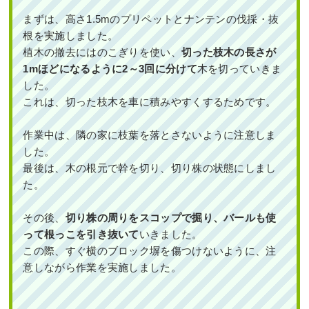
まずは、高さ1.5mのプリペットとナンテンの伐採・抜
作業前 作業後 新築の玄関アプローチに常 ...
根を実施しました。
続きを読む
植木の撤去にはのこぎりを使い、
切った枝木の長さが
1mほどになるように2～3回に分けて
木を切っていきま
2024年11月29日
/
植栽
,
大阪府
,
オリーブ
,
常緑ヤマ
した。
ボウシ
,
シマトネリコ
,
常緑樹ア行
,
常緑樹サ行
,
常緑
樹ヤ行
,
常緑樹ラ行
,
大阪市淀川区
,
大阪府
,
植栽
これは、切った枝木を車に積みやすくするためです。
作業中は、隣の家に枝葉を落とさないように注意しま
した。
最後は、木の根元で幹を切り、切り株の状態にしまし
た。
その後、
切り株の周りをスコップで掘り、バールも使
穴が開いていた散水ホースの交換とヒ
メシャリンバイ・フイリヤブラン・オ
って根っこを引き抜いて
いきました。
タフクナンテンの植栽を1人3時間で実
この際、すぐ横のブロック塀を傷つけないように、注
施した事例｜大阪府大阪市北区J様
意しながら作業を実施しました。
作業前 作業後 穴が開いていた散水ホース ...