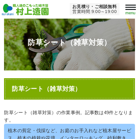
お見積り・ご相談無料
Home
>
防草シート（雑草対策）
営業時間:9:00～19:00
menu
防草シート（雑草対策）
防草シート（雑草対策）
防草シート（雑草対策）の作業事例。記事数は49件となりま
す。
植木の剪定・伐採など、お庭のお手入れなど植木屋サービ
ス、植木の植栽や花壇、インターロッキング、砂利敷き、