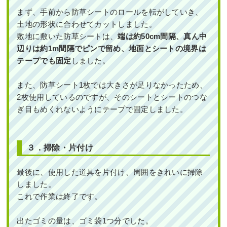
2022年12月26日
/
旭区
,
ソヨゴ
,
常緑樹
,
常緑樹
,
常
まず、手前から防草シートのロールを転がしていき、
作業前 作業後 穴が開いていた散水ホース ...
緑樹ア行
,
常緑樹サ行
,
常緑樹ヤ行
,
一戸建て
,
アベリ
土地の形状に合わせてカットしました。
アホープレイズ
,
常緑ヤマボウシ株立ち
,
撤去
,
植栽
,
続きを読む
敷地に敷いた防草シートは、
端は約50cm間隔、真ん中
大阪市
,
大阪府
,
抜根
,
大阪府
,
植栽
辺りは約1m間隔でピンで留め、地面とシートの境界は
2024年11月18日
/
大阪市北区
,
植栽
,
大阪府
,
オタフ
テープでも固定
しました。
クナンテン
,
常緑樹ア行
,
常緑樹ハ行
,
フイリヤブラ
ン
,
ヒメシャリンバイ
,
散水ホース
,
大阪府
,
植栽
また、防草シート1枚では大きさが足りなかったため、
2枚使用しているのですが、そのシートとシートのつな
ぎ目もめくれないようにテープで固定しました。
ヤマボウシ・パンジー・ビオラの植栽
と芝刈りを実施した事例│大阪市鶴見区
T様
３．
掃除・片付け
新築一戸建ての北向きの植栽スペース
作業前 作業後 ヤマボウシ・パンジー・ビ ...
に高さ2mのソヨゴを植栽した事例｜大
最後に、使用した道具を片付け、周囲をきれいに掃除
阪市大正区K様
しました。
続きを読む
これで作業は終了です。
作業前 作業後 新築一戸建ての北向きの植 ...
2022年11月28日
/
一戸建て
,
ヤマボウシ
,
パンジー
,
ビオラ
,
芝刈り
,
大阪市鶴見区
,
植栽
,
大阪府
,
常緑樹
,
出たゴミの量は、ゴミ袋1つ分でした。
続きを読む
常緑樹ヤ行
,
芝刈り
,
大阪府
,
生垣刈り込み
,
植栽
,
草