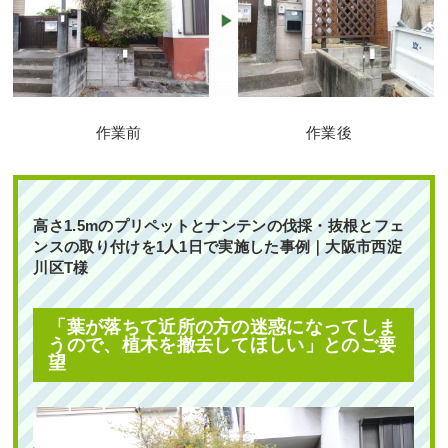
玄関前の「花壇作成」とウッドデッキ
への「植栽」を6人2日で実施した事例
作業前
作業後
｜大阪府大阪市此花区A様
作業前 作業後 玄関前の「花壇作成 ...
高さ1.5mのプリペットとナンテンの伐採・抜根とフェ
続きを読む
ンスの取り付けを1人1日で実施した事例｜大阪市西淀
川区T様
2025年5月22日
/
大阪市此花区
,
植栽
,
大阪市
,
大阪
府
,
常緑樹ハ行
,
常緑樹マ行
,
花壇作成
,
大阪府
,
植栽
,
造園・外構工事
「葉が落ちて近所の方の迷惑になってしま
うので、植木を撤去してほしい」とのご要
望