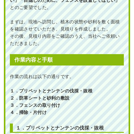
い」「目隠しのために、フェンスを設置してほしい」
ヤブラン・ヒューケラなどを1人1時間
で植栽した事例｜大阪市城東区I様
とのご要望でした。
作業前 作業後 何度植え替えても枯れてし ...
まずは、現地へ訪問し、植木の状態や砂利を敷く面積
を確認させていただき、見積りを作成しました。
続きを読む
その後、見積り内容をご確認のうえ、当社へご依頼い
ただきました。
2024年11月29日
/
大阪市城東区
,
植栽
,
大阪府
,
オタ
フクナンテン
,
常緑樹ア行
,
常緑樹カ行
,
常緑樹サ行
,
常緑樹ハ行
,
フイリヤブラン
,
ヒューケラ
,
植替え
,
大
作業内容と手順
阪府
,
植木の移植・植え替え
,
植栽
作業の流れは以下の通りです。
１．プリペットとナンテンの伐採・抜根
２．防草シートと砂利の敷設
３．フェンスの取り付け
４．掃除・片付け
新築の玄関アプローチに常緑ヤマボウ
シ・シマトネリコ・オリーブ・レッド
スターを2人3時間で植栽した事例｜大
阪市淀川区Y様
１．プリペットとナンテンの伐採・抜根