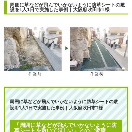
周囲に草などが飛んでいかないように防草シートの敷
設を1人1日で実施した事例｜大阪府吹田市T様
大きく育った植木を撤去し、生長が遅
いソヨゴの植栽と砂利敷きをした事例
玄関前の「花壇作成」とウッドデッキ
｜大阪市城東区J様
への「植栽」を6人2日で実施した事例
｜大阪府大阪市此花区A様
作業前 作業後 大きく育った植木を撤去し ...
作業前
作業後
作業前 作業後 玄関前の「花壇作成 ...
続きを読む
続きを読む
2023年7月25日
/
大阪市城東区
,
植栽
,
大阪市
,
砂利敷
2025年5月22日
/
大阪市此花区
,
植栽
,
大阪市
,
大阪
き
,
防草シート
,
ソヨゴ
,
常緑樹
,
常緑樹サ行
,
一戸建
周囲に草などが飛んでいかないように防草シートの敷
府
,
常緑樹ハ行
,
常緑樹マ行
,
花壇作成
,
大阪府
,
植栽
,
て
,
防草シート（雑草対策）
,
大阪府
,
植栽
設を1人1日で実施した事例｜大阪府吹田市T様
造園・外構工事
「周囲に草などが飛んでいかないように防
草シートを敷いてほしい」とのご要望