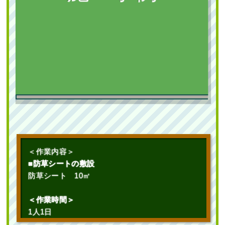
生垣のカイヅカイブキを撤去後、18本
のブルーヘブンを植栽した事例│大阪府
高槻市 K様
作業前 作業後 生垣のカイヅカイブキを撤 ...
新築のテラスへの植栽工事でキンモク
セイやタマリュウを植えた事例｜大阪
新築の植栽スペースに庭石の設置・常
市都島区A様
緑ヤマボウシ株立とオタフクナンテン
続きを読む
の植栽を1人4時間で実施した事例｜大
阪市城東区K様
2022年5月23日
/
常緑樹ア行
,
伐根
,
ブルーヘブン
,
オ
作業前 作業後 新築のテラスへの植栽工事 ...
フィスビル
,
大阪府高槻市
,
植栽
,
大阪府
,
会社・ビ
作業前 作業後 新築の植栽スペースに ...
ル
,
カイヅカイブキ
,
常緑樹
,
大阪府
,
伐採
,
植木の移
続きを読む
植・植え替え
,
植栽
続きを読む
2024年1月29日
/
常緑樹
,
常緑樹ア行
,
常緑樹カ行
,
常
緑樹タ行
,
常緑樹ハ行
,
一戸建て
,
大阪市都島区
,
植
2025年7月22日
/
大阪市城東区
,
植栽
,
大阪市
,
大阪
＜作業内容＞
栽
,
大阪市
,
大阪府
,
植栽
,
造園・外構工事
府
,
常緑ヤマボウシ
,
常緑ヤマボウシ植栽
,
オタフク
■防草シートの敷設
ナンテン
,
常緑樹ア行
,
常緑樹ヤ行
,
一戸建て
,
常緑ヤ
防草シート 10㎡
マボウシ株立ち
,
大阪府
,
植栽
マンション前のマキ・サツキを撤去
と、オタフクナンテン・フィリフェラ
＜作業時間＞
オーレアを植栽した事例│大阪市城東区
T様
1人1日