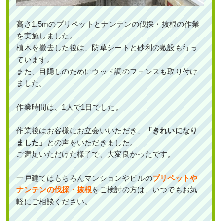
新築のテラスへの植栽工事でキンモク
高さ1.5mのプリペットとナンテンの伐採・抜根の作業
セイやタマリュウを植えた事例｜大阪
を実施しました。
市都島区A様
植木を撤去した後は、防草シートと砂利の敷設も行っ
ています。
作業前 作業後 新築のテラスへの植栽工事 ...
また、目隠しのためにウッド調のフェンスも取り付け
続きを読む
ました。
2024年1月29日
/
常緑樹
,
常緑樹ア行
,
常緑樹カ行
,
常
作業時間は、1人で1日でした。
緑樹タ行
,
常緑樹ハ行
,
一戸建て
,
大阪市都島区
,
植
栽
,
大阪市
,
大阪府
,
植栽
,
造園・外構工事
作業後はお客様にお立会いいただき、
「きれいになり
ました」
との声をいただきました。
ご満足いただけた様子で、大変良かったです。
一戸建てはもちろんマンションやビルの
プリペットや
ナンテンの伐採・抜根
をご検討の方は、いつでもお気
軽にご相談ください。
エントランスの花壇のシラカシをブラ
シノキに植替えた事例｜大阪市生野区K
様