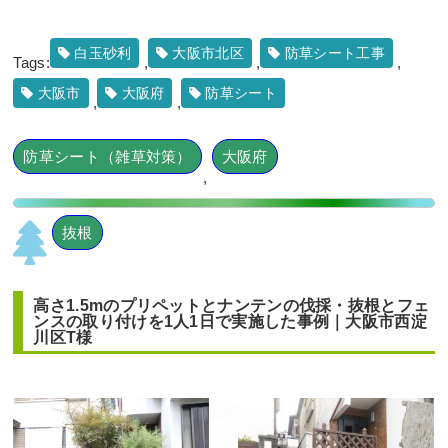
外構工事
白玉砂利
大阪市北区
防草シート工事
Tags:
,
,
,
大阪市
大阪府
防草シート
,
,
防草シート（雑草対策）
大阪府
,
段々になっている土地に高さ2mのアオ
ダモ株立とハクチョウゲ・アベリアホ
ープレイズを1人3時間で植栽した事例
｜大阪市城東区K様
抜根
作業前 作業後 段々になっている土 ...
高さ1.5mのプリペットとナンテンの伐採・抜根とフェ
続きを読む
ンスの取り付けを1人1日で実施した事例｜大阪市西淀
川区T様
2025年6月19日
/
植栽
,
大阪市
,
大阪府
,
アオダモ
,
常
緑樹ア行
,
落葉樹ア行
,
常緑樹ハ行
,
アベリアホープ
レイズ
,
大阪市城東区
,
大阪府
,
植栽