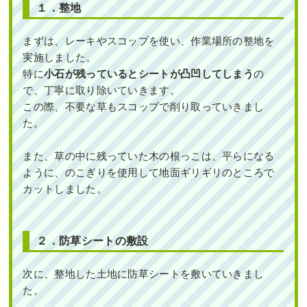
シ・シマトネリコ・オリーブ・レッド
１．整地
スターを2人3時間で植栽した事例｜大
作業前 作業後 植え込みにヒメシャリンバ ...
阪市淀川区Y様
まずは、レーキやスコップを使い、作業場所の整地を
続きを読む
実施しました。
作業前 作業後 新築の玄関アプローチに常 ...
2023年5月31日
/
大阪市東住吉区
,
植栽
,
大阪市
,
オタ
特に
小石が残っているとシートが凸凹してしまう
の
フクナンテン
,
常緑樹
,
常緑樹ア行
,
常緑樹ハ行
,
一戸
続きを読む
で、丁寧に取り除いていきます。
建て
,
ヒメシャリンバイ
,
大阪府
,
植栽
この際、不要な草もスコップで削り取っていきまし
2024年11月29日
/
植栽
,
大阪府
,
オリーブ
,
常緑ヤマ
た。
ボウシ
,
シマトネリコ
,
常緑樹ア行
,
常緑樹サ行
,
常緑
樹ヤ行
,
常緑樹ラ行
,
大阪市淀川区
,
大阪府
,
植栽
また、草の中に残っていた木の根っこは、平らになる
ように、のこぎりを使用して地面ギリギリのところで
カットしました。
元気のないソヨゴを撤去し、ヤマボウ
シを植栽した事例│大阪市旭区 T様
２．防草シートの敷設
穴が開いていた散水ホースの交換とヒ
作業前 作業後 元気のないソヨゴを撤去し ...
メシャリンバイ・フイリヤブラン・オ
次に、整地した土地に防草シートを敷いていきまし
タフクナンテンの植栽を1人3時間で実
た。
施した事例｜大阪府大阪市北区J様
続きを読む