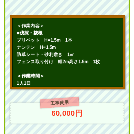
作業前 作業後 新築の植栽スペースに ...
続きを読む
続きを読む
2023年10月31日
/
大阪市城東区
,
植栽
,
大阪市
,
オタ
2025年7月22日
/
大阪市城東区
,
植栽
,
大阪市
,
大阪
＜作業内容＞
フクナンテン
,
常緑樹
,
常緑樹
,
常緑樹ア行
,
常緑樹ハ
府
,
常緑ヤマボウシ
,
常緑ヤマボウシ植栽
,
オタフク
■伐採・抜根
行
,
草刈り
,
一戸建て
,
ヒメシャリンバイ
,
大阪府
,
植
ナンテン
,
常緑樹ア行
,
常緑樹ヤ行
,
一戸建て
,
常緑ヤ
栽
,
草刈り・芝刈り
プリペット H=1.5m 1本
マボウシ株立ち
,
大阪府
,
植栽
ナンテン H=1.5m
防草シート・砂利敷き 1㎡
フェンス取り付け 幅2m高さ1.5m 1枚
＜作業時間＞
1人1日
新築のエントランスの花壇に大きなシ
駐輪場の通り抜け防止のために「花壇
ンボルツリーと小さな植木を植えた事
作成」を2人2日で実施した事例｜大阪
例｜大阪市鶴見区A様
工事費用
府大阪市鶴見区Kマンション様
60,000円
作業前 作業後 新築のエントランスの ...
作業前 作業後 駐輪場の通り抜け防 ...
続きを読む
続きを読む