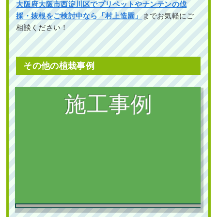
大阪府大阪市西淀川区でプリペットやナンテンの伐
採・抜根をご検討中なら「村上造園」
までお気軽にご
作業前 作業後 エントランスの花壇のシラ ...
相談ください！
続きを読む
2023年10月31日
/
シラカシ
,
常緑樹
,
常緑樹
,
常緑樹
その他の植栽事例
サ行
,
常緑樹ハ行
,
一戸建て
,
撤去
,
植替え
,
ブラシノ
キ
,
大阪市生野区
,
植栽
,
大阪市
,
大阪府
,
植木の移
植・植え替え
,
植栽
植栽
新築の植栽スペースに庭石の設置・常
中古で購入した自宅の庭にヒメシャリ
緑ヤマボウシ株立とオタフクナンテン
ンバイとオタフクナンテンを植栽した
の植栽を1人4時間で実施した事例｜大
事例｜大阪市城東区A様
阪市城東区K様
作業前 作業後 中古で購入した自宅の庭に ...