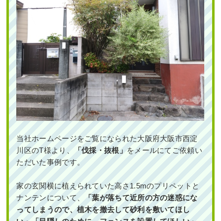
石垣からはみ出てしまったシダレモミ
ジとマサキの剪定・カイヅカイブキの
伐採とオウゴンマサキの植栽を1人1日
で実施した事例｜大阪市淀川区T様
作業前 作業後 石垣からはみ出てしまった ...
続きを読む
2025年4月18日
/
剪定
,
大阪市淀川区
,
植栽
,
大阪府
,
伐採
,
剪定
,
カイヅカイブキ
,
常緑樹ア行
,
常緑樹カ
行
,
落葉樹サ行
,
常緑樹マ行
,
大阪府
,
伐採
,
植栽
当社ホームページをご覧になられた大阪府大阪市西淀
川区のT様より、
「伐採・抜根」
をメールにてご依頼い
ただいた事例です。
家の玄関横に植えられていた高さ1.5mのプリペットと
ナンテンについて、
「葉が落ちて近所の方の迷惑にな
ってしまうので、植木を撤去して砂利を敷いてほし
何度植え替えても枯れてしまう日当た
りが悪いポストの下にシャガ・フイリ