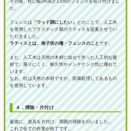
その後、柱に幅2m高さ1.5mのフェンスを取り付けまし
た。
フェンスは
「ウッド調にしたい」
とのことで、人工木
を使用したプラスチック製のラティスを提案させてい
ただきました。
ラティスとは、格子状の柵・フェンスのこと
です。
新築一戸建ての植栽エリアにエゴノ
キ・ハナミズキ・ヒメシャリンバイな
どを植えた事例｜大阪市都島区K様
また、人工木は天然の木材に似せて作った人工的な建
材で、腐りにくく、耐久性やメンテナンス性に優れて
作業前 作業後 新築一戸建ての植栽エリア ...
います。
なお、柱は天然の木材ですが、防腐処理してあるもの
続きを読む
を使用しています。
2024年3月29日
/
常緑樹ア行
,
常緑樹カ行
,
常緑樹サ
行
,
常緑樹タ行
,
常緑樹ハ行
,
常緑樹マ行
,
常緑樹ラ
行
,
一戸建て
,
大阪市都島区
,
植栽
,
大阪市
,
大阪府
,
４．掃除・片付け
大阪府
,
植栽
最後に、道具を片付け、周囲の掃除を行いました。
これで全ての作業が終了です。