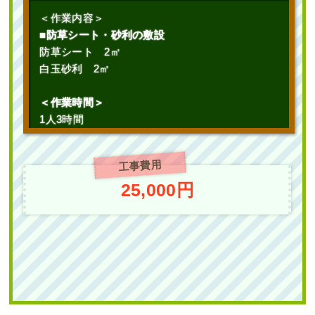
2025年7月22日
/
大阪市城東区
,
植栽
,
大阪市
,
大阪
＜作業内容＞
府
,
常緑ヤマボウシ
,
常緑ヤマボウシ植栽
,
オタフク
■防草シート・砂利の敷設
ナンテン
,
常緑樹ア行
,
常緑樹ヤ行
,
一戸建て
,
常緑ヤ
防草シート 2㎡
マボウシ株立ち
,
大阪府
,
植栽
白玉砂利 2㎡
＜作業時間＞
1人3時間
工事費用
駐輪場の通り抜け防止のために「花壇
25,000円
作成」を2人2日で実施した事例｜大阪
府大阪市鶴見区Kマンション様
作業前 作業後 駐輪場の通り抜け防 ...
続きを読む
2025年6月30日
/
大阪市鶴見区
,
大阪市
,
大阪府
,
常緑
樹ア行
,
常緑樹ハ行
,
花壇作成
,
大阪府
,
植栽
,
造園・