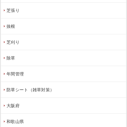
2023年6月29日
/
大阪市東住吉区
,
植栽
,
大阪市
,
常緑
芝張り
ヤマボウシ
,
オタフクナンテン
,
常緑樹
,
常緑樹ア行
,
常緑樹ヤ行
,
一戸建て
,
大阪府
,
植栽
抜根
芝刈り
除草
雑草対策・ヒメシャリンバイとオタフ
クナンテンの植栽をした事例｜大阪市
年間管理
西淀川区T様
作業前 作業後 雑草対策・ヒメシャリンバ ...
防草シート（雑草対策）
続きを読む
大阪府
2023年5月31日
/
常緑樹ハ行
,
一戸建て
,
ヒメシャリ
ンバイ
,
大阪市西淀川区
,
植栽
,
大阪市
,
オタフクナン
和歌山県
テン
,
常緑樹
,
常緑樹ア行
,
防草シート（雑草対策）
,