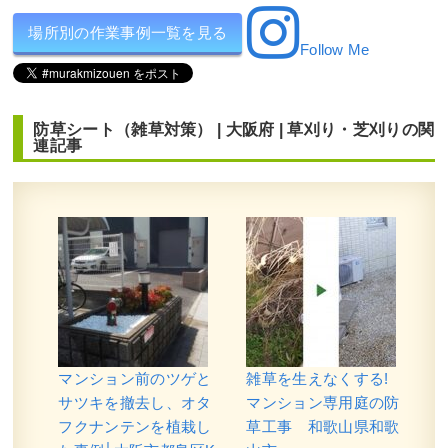
伐採
,
剪定
,
カイヅカイブキ
,
常緑樹ア行
,
常緑樹カ
行
,
落葉樹サ行
,
常緑樹マ行
,
大阪府
,
伐採
,
植栽
場所別の作業事例一覧を見る
Follow Me
防草シート（雑草対策）
|
大阪府
|
草刈り・芝刈り
の関
連記事
何度植え替えても枯れてしまう日当た
りが悪いポストの下にシャガ・フイリ
ヤブラン・ヒューケラなどを1人1時間
で植栽した事例｜大阪市城東区I様
作業前 作業後 何度植え替えても枯れてし ...
続きを読む
2024年11月29日
/
常緑樹ハ行
,
フイリヤブラン
,
ヒュ
マンション前のツゲと
雑草を生えなくする!
ーケラ
,
植替え
,
大阪市城東区
,
植栽
,
大阪府
,
オタフ
サツキを撤去し、オタ
マンション専用庭の防
クナンテン
,
常緑樹ア行
,
常緑樹カ行
,
常緑樹サ行
,
大
フクナンテンを植栽し
草工事 和歌山県和歌
阪府
,
植木の移植・植え替え
,
植栽