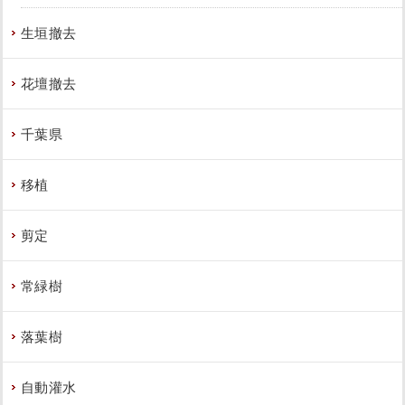
作業前 作業後 大きく育った植木を撤去し ...
生垣撤去
続きを読む
花壇撤去
2023年7月25日
/
大阪市城東区
,
植栽
,
大阪市
,
砂利敷
き
,
防草シート
,
ソヨゴ
,
常緑樹
,
常緑樹サ行
,
一戸建
て
,
防草シート（雑草対策）
,
大阪府
,
植栽
千葉県
移植
剪定
新築の家の植え込みにヤマボウシとオ
常緑樹
タフクナンテンを植栽した事例｜大阪
市東住吉区J様
落葉樹
作業前 作業後 新築の家の植え込みにヤマ ...
自動灌水
続きを読む