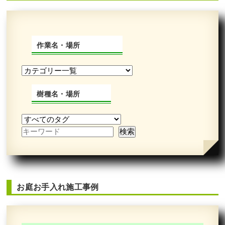
作業名・場所
中古で購入した自宅の庭にヒメシャリ
ンバイとオタフクナンテンを植栽した
事例｜大阪市城東区A様
樹種名・場所
作業前 作業後 中古で購入した自宅の庭に ...
続きを読む
2023年10月31日
/
常緑樹ハ行
,
草刈り
,
一戸建て
,
ヒ
メシャリンバイ
,
大阪市城東区
,
植栽
,
大阪市
,
オタフ
クナンテン
,
常緑樹
,
常緑樹
,
常緑樹ア行
,
大阪府
,
植
栽
,
草刈り・芝刈り
お庭お手入れ施工事例