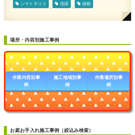
緑樹タ行
,
常緑樹ハ行
,
一戸建て
,
大阪市都島区
,
植
シマトネリコ
伐採
抜根
,
,
栽
,
大阪市
,
大阪府
,
植栽
,
造園・外構工事
場所・内容別施工事例
エントランスの花壇のシラカシをブラ
シノキに植替えた事例｜大阪市生野区K
様
作業内容別事
施工地域別事
作業場所別事
作業前 作業後 エントランスの花壇のシラ ...
例
例
例
続きを読む
2023年10月31日
/
ブラシノキ
,
大阪市生野区
,
植栽
,
大阪市
,
シラカシ
,
常緑樹
,
常緑樹
,
常緑樹サ行
,
常緑
樹ハ行
,
一戸建て
,
撤去
,
植替え
,
大阪府
,
植木の移
植・植え替え
,
植栽
お庭お手入れ施工事例（絞込み検索）