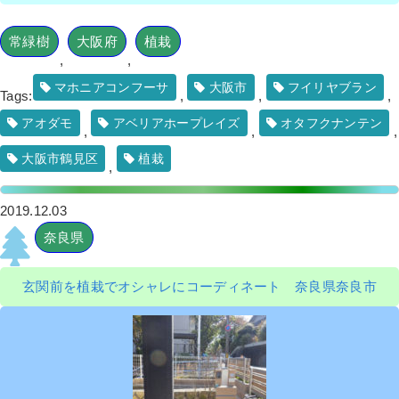
2022年6月13日
/
ピンコロ
,
大阪市天王寺区
,
大阪市
,
常緑樹
大阪府
植栽
大阪府
,
造園工事
,
会社・ビル
,
常緑樹
,
人工芝
,
オフ
,
,
ィスビル
,
芝張り
,
除草
,
防草シート（雑草対策）
,
大
阪府
,
植栽
,
造園・外構工事
マホニアコンフーサ
大阪市
フイリヤブラン
Tags:
,
,
,
アオダモ
アベリアホープレイズ
オタフクナンテン
,
,
,
大阪市鶴見区
植栽
,
2019.12.03
生垣のカイヅカイブキを撤去後、18本
奈良県
のブルーヘブンを植栽した事例│大阪府
高槻市 K様
玄関前を植栽でオシャレにコーディネート 奈良県奈良市
作業前 作業後 生垣のカイヅカイブキを撤 ...
続きを読む
2022年5月23日
/
大阪府高槻市
,
植栽
,
大阪府
,
会社・
ビル
,
カイヅカイブキ
,
常緑樹
,
常緑樹ア行
,
伐根
,
ブ