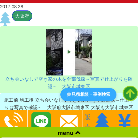
植栽した事例｜高槻市T様
2017.08.28
大阪府
作業前 作業後 芝生を撤去後に洗い出し舗 ...
続きを読む
2022年3月15日
/
常緑ヤマボウシ
,
常緑ヤマボウシ植
栽
,
オタフクナンテン
,
個人宅
,
一戸建て
,
コンクリー
ト
,
大阪府
,
植栽
立ち会いなしで空き家の木を全部伐採～写真で仕上がりを確
認～ 大阪市城東区
見積相談・事例検索
ウメとオリーブの木を移植、レイラン
施工前 施工後 立ち会いなしで空き家の木を全部伐採～仕上が
ディーとゴールドライダーの庭木を植
栽した事例｜吹田市K様
りは写真で確認～ 大阪府大阪市城東区 大阪府大阪市城東区
の空家の ...
販
作業前 作業後 ウメとオリーブの木を移植 ...
ゴールドクレスト
サザンカ
大阪市城東区
売
Tags:
,
,
,
menu
続きを読む
大阪市
キンモクセイ
サクラ