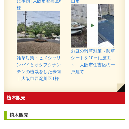
た事例│大阪市都島区K
山市
様
新築の玄関アプローチに常緑ヤマボウ
お庭の雑草対策～防草
シ・シマトネリコ・オリーブ・レッド
スターを2人3時間で植栽した事例｜大
雑草対策・ヒメシャリ
シートを10㎡に施工
阪市淀川区Y様
ンバイとオタフクナン
～ 大阪市住吉区の一
テンの植栽をした事例
戸建て
作業前 作業後 新築の玄関アプローチに常 ...
｜大阪市西淀川区T様
続きを読む
2024年11月29日
/
常緑ヤマボウシ
,
シマトネリコ
,
常
植木販売
緑樹ア行
,
常緑樹サ行
,
常緑樹ヤ行
,
常緑樹ラ行
,
大阪
市淀川区
,
植栽
,
大阪府
,
オリーブ
,
大阪府
,
植栽
植木販売