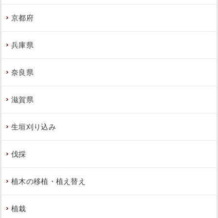
大阪府
,
植栽
,
草刈り・芝刈り
京都府
兵庫県
奈良県
植え込みにヒメシャリンバイとオタフ
クナンテンの植栽をした事例｜大阪市
滋賀県
東住吉区G様
作業前 作業後 植え込みにヒメシャリンバ ...
生垣刈り込み
続きを読む
伐採
2023年5月31日
/
ヒメシャリンバイ
,
大阪市東住吉
区
,
植栽
,
大阪市
,
オタフクナンテン
,
常緑樹
,
常緑樹
植木の移植・植え替え
ア行
,
常緑樹ハ行
,
一戸建て
,
大阪府
,
植栽
植栽