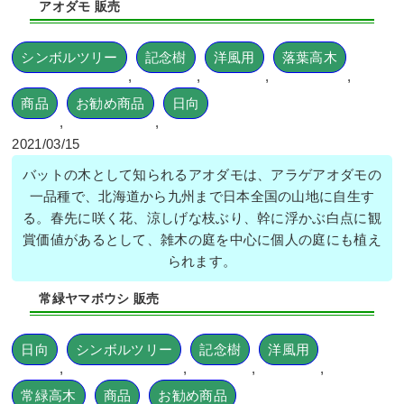
アオダモ 販売
シンボルツリー
記念樹
洋風用
落葉高木
,
,
,
,
穴が開いていた散水ホースの交換とヒ
商品
お勧め商品
日向
メシャリンバイ・フイリヤブラン・オ
タフクナンテンの植栽を1人3時間で実
,
,
施した事例｜大阪府大阪市北区J様
2021/03/15
バットの木として知られるアオダモは、アラゲアオダモの
作業前 作業後 穴が開いていた散水ホース ...
一品種で、北海道から九州まで日本全国の山地に自生す
続きを読む
る。春先に咲く花、涼しげな枝ぶり、幹に浮かぶ白点に観
賞価値があるとして、雑木の庭を中心に個人の庭にも植え
2024年11月18日
/
散水ホース
,
大阪市北区
,
植栽
,
大
られます。
阪府
,
オタフクナンテン
,
常緑樹ア行
,
常緑樹ハ行
,
フ
イリヤブラン
,
ヒメシャリンバイ
,
大阪府
,
植栽
常緑ヤマボウシ 販売
日向
シンボルツリー
記念樹
洋風用
,
,
,
,
常緑高木
商品
お勧め商品