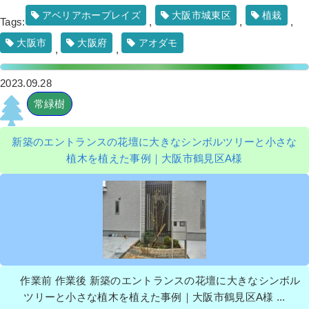
アベリアホープレイズ
大阪市城東区
植栽
Tags:
,
,
,
作業前 作業後 花壇にトレニアとペチュニ ...
大阪市
大阪府
アオダモ
,
,
続きを読む
2023.09.28
2022年8月9日
/
大阪市平野区
,
大阪府
,
会社・ビル
,
オフィスビル
,
ペチュニア
,
トレニア
,
草花植栽
,
除
常緑樹
草
,
大阪府
,
植栽
,
草花植栽
新築のエントランスの花壇に大きなシンボルツリーと小さな
植木を植えた事例｜大阪市鶴見区A様
【庭づくり】砂利と人工芝で新築の造
園工事をした事例│大阪市天王寺区 K様
作業前 作業後 【庭づくり】砂利と人工芝 ...
作業前 作業後 新築のエントランスの花壇に大きなシンボル
ツリーと小さな植木を植えた事例｜大阪市鶴見区A様 ...
続きを読む