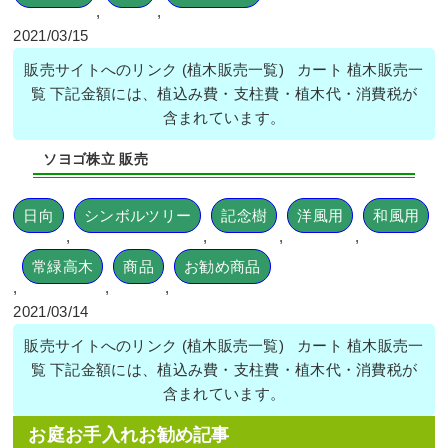
,
,
2021/03/15
新築一戸建ての北向きの植栽スペース
に高さ2mのソヨゴを植栽した事例｜大
販売サイトへのリンク (植木販売一覧) カート 植木販売一
阪市大正区K様
覧 下記金額には、植込み費・支柱費・植木代・消費税が
含まれています。
作業前 作業後 新築一戸建ての北向きの植 ...
ソヨゴ株立 販売
続きを読む
2024年5月29日
/
大阪市大正区
,
植栽
,
大阪市
,
大阪
日向
シンボルツリー
記念樹
洋風用
和風用
府
,
ソヨゴ
,
常緑樹サ行
,
一戸建て
,
大阪府
,
植栽
,
,
,
,
常緑高木
商品
お勧め商品
,
,
,
2021/03/14
販売サイトへのリンク (植木販売一覧) カート 植木販売一
覧 下記金額には、植込み費・支柱費・植木代・消費税が
含まれています。
新築一戸建ての植栽エリアにエゴノ
キ・ハナミズキ・ヒメシャリンバイな
どを植えた事例｜大阪市都島区K様
お庭お手入れお勧め記事