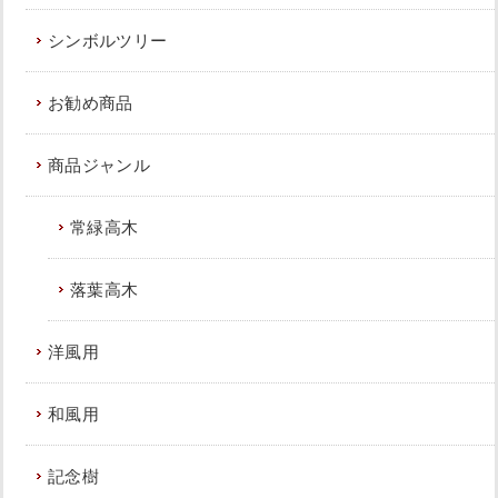
シンボルツリー
新築の玄関前に生長が遅いソヨゴ株立
を植えた事例｜大阪市住吉区J様
お勧め商品
作業前 作業後 新築の玄関前に生長が ...
商品ジャンル
続きを読む
2023年8月10日
/
植栽
,
大阪市
,
ソヨゴ
,
常緑樹サ行
,
常緑高木
一戸建て
,
大阪市住吉区
,
大阪府
,
植栽
落葉高木
洋風用
和風用
大きく育った植木を撤去し、生長が遅
いソヨゴの植栽と砂利敷きをした事例
｜大阪市城東区J様
記念樹