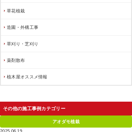
草花植栽
造園・外構工事
元気のないソヨゴを撤去し、ヤマボウ
シを植栽した事例│大阪市旭区 T様
草刈り・芝刈り
作業前 作業後 元気のないソヨゴを撤去し ...
薬剤散布
続きを読む
2022年12月26日
/
旭区
,
ソヨゴ
,
常緑樹
,
常緑樹
,
常
植木屋オススメ情報
緑樹ア行
,
常緑樹サ行
,
常緑樹ヤ行
,
一戸建て
,
アベリ
アホープレイズ
,
常緑ヤマボウシ株立ち
,
撤去
,
植栽
,
大阪市
,
大阪府
,
抜根
,
大阪府
,
植栽
その他の施工事例カテゴリー
アオダモ植栽
2025.06.19