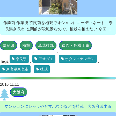
ルーヘブン
,
オフィスビル
,
大阪府
,
伐採
,
植木の移
植・植え替え
,
植栽
作業前 作業後 玄関前を植栽でオシャレにコーディネート 奈
良県奈良市 玄関前が殺風景なので、植栽を植えたい 今回 ...
マンション前のマキ・サツキを撤去
と、オタフクナンテン・フィリフェラ
奈良県
植栽
草花植栽
造園・外構工事
オーレアを植栽した事例│大阪市城東区
,
,
,
T様
奈良県
アオダモ
オタフクナンテン
Tags:
,
,
,
作業前 作業後 マンション前のマキ・サツ ...
奈良県奈良市
植栽
,
続きを読む
2016.11.11
2022年4月19日
/
植栽
,
剪定
,
オタフクナンテン
,
マン
ション
,
マンション
,
ラウンドアップ
,
剪定
,
大阪府
,
大阪府
伐採
,
植栽
マンションにシャラやヤマボウシなどを植栽 大阪府茨木市