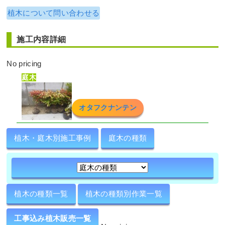
｜大阪市城東区K様
植木について問い合わせる
作業前 作業後 段々になっている土 ...
施工内容詳細
続きを読む
No pricing
2025年6月19日
/
アベリアホープレイズ
,
大阪市城東
区
,
植栽
,
大阪市
,
大阪府
,
アオダモ
,
常緑樹ア行
,
落
庭木
葉樹ア行
,
常緑樹ハ行
,
大阪府
,
植栽
オタフクナンテン
植木・庭木別施工事例
庭木の種類
玄関前の「花壇作成」とウッドデッキ
への「植栽」を6人2日で実施した事例
｜大阪府大阪市此花区A様
植木の種類一覧
植木の種類別作業一覧
作業前 作業後 玄関前の「花壇作成 ...
工事込み植木販売一覧