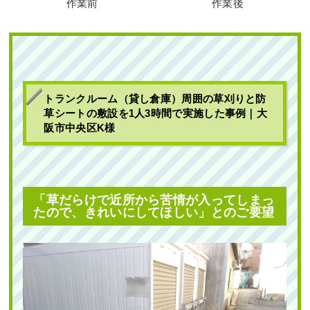
作業前
作業後
トランクルーム（貸し倉庫）周囲の草刈りと防
草シートの敷設を1人3時間で実施した事例｜大
阪市中央区K様
「草だらけで近所から苦情が入ってしまっ
たので、きれいにしてほしい」とのご要望