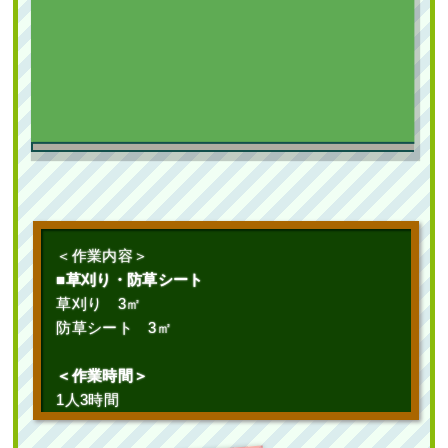
新築の植栽スペースに庭石の設置・常
緑ヤマボウシ株立とオタフクナンテン
の植栽を1人4時間で実施した事例｜大
阪市城東区K様
作業前 作業後 新築の植栽スペースに ...
続きを読む
2025年7月22日
/
常緑樹ヤ行
,
一戸建て
,
常緑ヤマボ
＜作業内容＞
ウシ株立ち
,
大阪市城東区
,
植栽
,
大阪市
,
大阪府
,
常
■草刈り・防草シート
緑ヤマボウシ
,
常緑ヤマボウシ植栽
,
オタフクナンテ
草刈り 3㎡
ン
,
常緑樹ア行
,
大阪府
,
植栽
防草シート 3㎡
＜作業時間＞
1人3時間