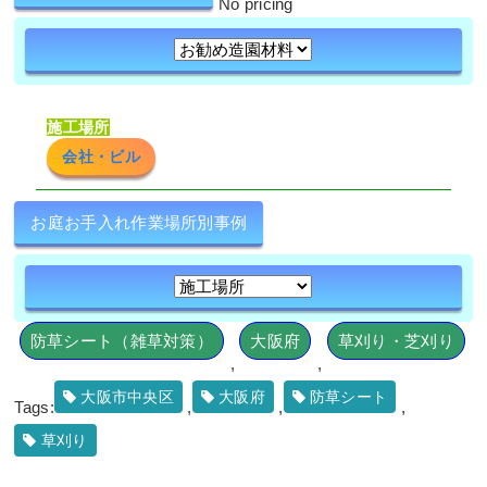
No pricing
続きを読む
2025年5月22日
/
大阪市此花区
,
植栽
,
大阪市
,
大阪
府
,
常緑樹ハ行
,
常緑樹マ行
,
花壇作成
,
大阪府
,
植栽
,
造園・外構工事
施工場所
会社・ビル
お庭お手入れ作業場所別事例
石垣からはみ出てしまったシダレモミ
ジとマサキの剪定・カイヅカイブキの
伐採とオウゴンマサキの植栽を1人1日
で実施した事例｜大阪市淀川区T様
防草シート（雑草対策）
大阪府
草刈り・芝刈り
,
,
作業前 作業後 石垣からはみ出てしまった ...
大阪市中央区
大阪府
防草シート
Tags:
,
,
,
続きを読む
草刈り
2025年4月18日
/
剪定
,
大阪市淀川区
,
植栽
,
大阪府
,