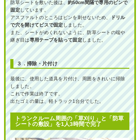
防草シートを敷いた後は、
約50cm間隔で専用のピンで
固定
しています。
アスファルトのところはピンを刺せないため、
ドリル
で穴を開けてビスで固定
しました。
また、シートがめくれないように、防草シートの端や
継ぎ目は
専用テープを貼って固定
しました。
３
．掃除・片付け
最後に、使用した道具を片付け、周囲をきれいに掃除
しました。
これで作業は終了です。
出たゴミの量は、軽トラック1台分でした。
トランクルーム周囲の「草刈り」と「防草
シートの敷設」を1人3時間で完了