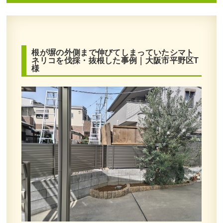
作業前 作業後 新築一戸建ての植栽エリア ...
続きを読む
2024年3月29日
/
常緑樹ア行
,
常緑樹カ行
,
常緑樹サ
根が塀の外側まで伸びてしまっていたシマト
行
,
常緑樹タ行
,
常緑樹ハ行
,
常緑樹マ行
,
常緑樹ラ
ネリコを伐採・抜根した事例｜大阪市平野区T
様
行
,
一戸建て
,
大阪市都島区
,
植栽
,
大阪市
,
大阪府
,
大阪府
,
植栽
道路から室内が見えないようにヒメシ
ャラ・オタフクナンテン・アベリアホ
ープレイズを植栽した事例｜大阪市鶴
見区M様
作業前 作業後 道路から室内が見えないよ ...