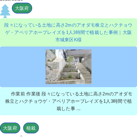
大阪府
ヤマボウシ・パンジー・ビオラの植栽
と芝刈りを実施した事例│大阪市鶴見区
T様
段々になっている土地に高さ2mのアオダモ株立とハクチョウ
ゲ・アベリアホープレイズを1人3時間で植栽した事例｜大阪
作業前 作業後 ヤマボウシ・パンジー・ビ ...
市城東区K様
続きを読む
2022年11月28日
/
大阪市鶴見区
,
植栽
,
大阪府
,
常緑
樹
,
常緑樹ヤ行
,
一戸建て
,
ヤマボウシ
,
パンジー
,
ビ
オラ
,
芝刈り
,
芝刈り
,
大阪府
,
生垣刈り込み
,
植栽
,
草花植栽
作業前 作業後 段々になっている土地に高さ2mのアオダモ
株立とハクチョウゲ・アベリアホープレイズを1人3時間で植
栽した事 ...
大阪府
植栽
花壇にトレニアとペチュニアを植栽し
,
た事例│大阪市平野区 K様