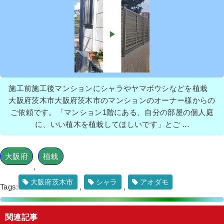
マンション前のツゲとサツキを撤去
し、オタフクナンテンを植栽した事例│
大阪市都島区K様
作業前 作業後 マンション前のツゲとサツ ...
施工前施工後マンションにシャラやヤマボウシなどを植栽
続きを読む
大阪府茨木市大阪府茨木市のマンションのオーナー様からの
2022年4月12日
/
マンション
,
植栽
,
砂利敷き
,
オタフ
ご依頼です。「マンション1階にある、自分の部屋の個人庭
クナンテン
,
防草シート
,
マンション
,
抜根
,
防草シー
に、いい植木を植栽してほしいです」とご ...
ト（雑草対策）
,
大阪府
,
伐採
,
植栽
大阪府
植栽
,
大阪府茨木市
シャラ
アオダモ
Tags:
,
,
芝生を撤去後に洗い出し舗装をして、
関連記事
常緑ヤマボウシとオタフクナンテンを