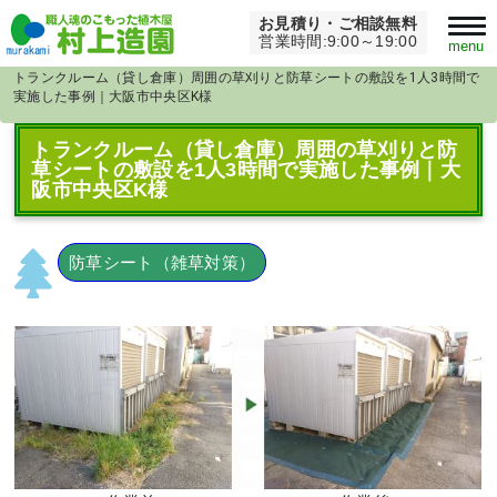
お見積り・ご相談無料
Home
>
草刈り・芝刈り
>
営業時間:9:00～19:00
menu
トランクルーム（貸し倉庫）周囲の草刈りと防草シートの敷設を1人3時間で
実施した事例｜大阪市中央区K様
トランクルーム（貸し倉庫）周囲の草刈りと防
草シートの敷設を1人3時間で実施した事例｜大
阪市中央区K様
防草シート（雑草対策）