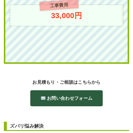
工事費用
駐輪場の通り抜け防止のために「花壇
33,000円
作成」を2人2日で実施した事例｜大阪
府大阪市鶴見区Kマンション様
作業前 作業後 駐輪場の通り抜け防 ...
続きを読む
2025年6月30日
/
大阪市鶴見区
,
大阪市
,
大阪府
,
常緑
樹ア行
,
常緑樹ハ行
,
花壇作成
,
大阪府
,
植栽
,
造園・
外構工事
お見積もり・ご相談はこちらから
お問い合わせフォーム
段々になっている土地に高さ2mのアオ
ダモ株立とハクチョウゲ・アベリアホ
ズバリ悩み解決
ープレイズを1人3時間で植栽した事例