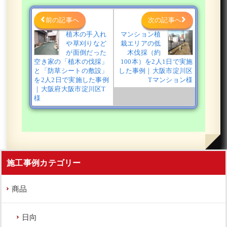
前の記事へ
次の記事へ
植木の手入れ
マンション植
や草刈りなど
栽エリアの低
新築のエントランスの花壇に大きなシ
ンボルツリーと小さな植木を植えた事
が面倒だった
木伐採（約
例｜大阪市鶴見区A様
空き家の「植木の伐採」
100本）を2人1日で実施
と「防草シートの敷設」
した事例｜大阪市淀川区
を2人2日で実施した事例
Tマンション様
作業前 作業後 新築のエントランスの ...
｜大阪府大阪市淀川区T
様
続きを読む
2023年9月28日
/
フイリヤブラン
,
一戸建て
,
アベリ
アホープレイズ
,
大阪市鶴見区
,
植栽
,
大阪市
,
アオダ
モ
,
オタフクナンテン
,
常緑樹
,
常緑樹
,
常緑樹ア行
,
常緑樹タ行
,
常緑樹ハ行
,
常緑樹マ行
,
マホニアコン
施工事例カテゴリー
フーサ
,
大阪府
,
植栽
商品
日向