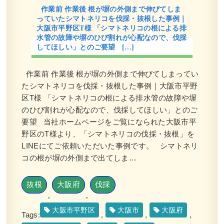
作業前 作業後 根が塀の外側まで伸びてしま
続きを読む
っていたシマトネリコを伐採・抜根した事例｜
大阪市平野区T様 「シマトネリコの根による排
2024年2月29日
/
植栽
,
大阪市
,
オタフクナンテン
,
常
水管の故障や塀のひび割れが心配なので、伐採
緑樹ア行
,
常緑樹ハ行
,
一戸建て
,
アベリアホープレ
してほしい」とのご要望 […]
イズ
,
ヒメシャラ
,
大阪市鶴見区
,
大阪府
,
植栽
作業前 作業後 根が塀の外側まで伸びてしまってい
たシマトネリコを伐採・抜根した事例｜大阪市平野
区T様 「シマトネリコの根による排水管の故障や塀
のひび割れが心配なので、伐採してほしい」とのご
要望 当社ホームページをご覧になられた大阪市平
野区のT様より、「シマトネリコの伐採・抜根」を
新築のテラスへの植栽工事でキンモク
セイやタマリュウを植えた事例｜大阪
LINEにてご依頼いただいた事例です。 シマトネリ
市都島区A様
コの根が塀の外側まで出てしま…
作業前 作業後 新築のテラスへの植栽工事 ...
抜根
大阪府
伐採
,
,
続きを読む
大阪市平野区
大阪市
大阪府
Tags:
,
,
,
2024年1月29日
/
常緑樹
,
常緑樹ア行
,
常緑樹カ行
,
常