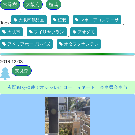
常緑樹
大阪府
植栽
,
,
大阪市鶴見区
植栽
マホニアコンフーサ
Tags:
,
,
,
大阪市
フイリヤブラン
アオダモ
,
,
,
アベリアホープレイズ
オタフクナンテン
,
2019.12.03
奈良県
玄関前を植栽でオシャレにコーディネート 奈良県奈良市