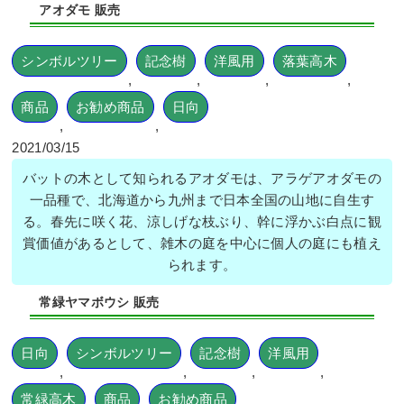
アオダモ 販売
シンボルツリー
記念樹
洋風用
落葉高木
,
,
,
,
商品
お勧め商品
日向
,
,
2021/03/15
バットの木として知られるアオダモは、アラゲアオダモの
一品種で、北海道から九州まで日本全国の山地に自生す
る。春先に咲く花、涼しげな枝ぶり、幹に浮かぶ白点に観
賞価値があるとして、雑木の庭を中心に個人の庭にも植え
られます。
常緑ヤマボウシ 販売
日向
シンボルツリー
記念樹
洋風用
,
,
,
,
常緑高木
商品
お勧め商品