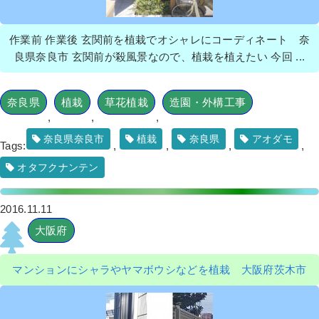
作業前 作業後 玄関前を植栽でオシャレにコーディネート 奈
良県奈良市 玄関前が殺風景なので、植栽を植えたい 今回 ...
奈良県
植栽
草花植栽
造園・外構工事
,
,
,
奈良県奈良市
植栽
奈良県
アオダモ
Tags:
,
,
,
,
オタフクナンテン
2016.11.11
大阪府
マンションにシャラやヤマボウシなどを植栽 大阪府茨木市