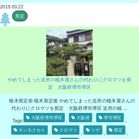
2019.03.22
剪定
やめてしまった近所の植木屋さんの代わりにクロマツを剪
定 大阪府堺市堺区
植木剪定前 植木剪定後 やめてしまった近所の植木屋さんの
代わりにクロマツを剪定 大阪府堺市堺区 近所の植 ...
大阪府堺市堺区
大阪府
堺市堺区
Tags:
,
,
,
キンモクセイ
クロマツ
ツゲ
剪定
,
,
,
,