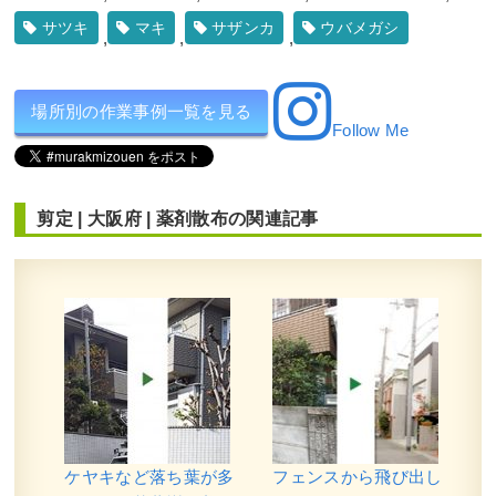
サツキ
マキ
サザンカ
ウバメガシ
,
,
,
場所別の作業事例一覧を見る
Follow Me
剪定
|
大阪府
|
薬剤散布
の関連記事
ケヤキなど落ち葉が多
フェンスから飛び出し