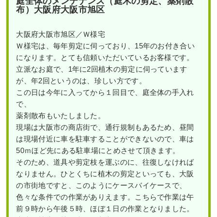
庭全体のメンテナンス（庭木の剪定、薬剤散
布）大阪府大阪市旭区
大阪府大阪市旭区／Ｗ様宅
Ｗ様宅は、毎年剪定に伺っており、15年のお付き合い
になります。とても信頼いただいているお客様です。
立派なお庭で、1年に2回植木の剪定に伺っています
が、年2回というのは、珍しい方です。
この日は今年に入ってから１回目で、庭全体の手入れ
で、
薬剤散布もいたしました。
現場は大阪市の商店街で、通行規制もあるため、昼間
は現場付近に車を駐車することができないので、車は
50ｍほど先にある駐車場にとめさせて頂きます。
そのため、道具や剪定枝を運ぶのに、往復しなければ
なりません。ひとくちに植木の剪定といっても、大阪
の市街地ですと、このようにケースバイケースで、
色々な条件での作業がありえます。こちらで作業は午
前９時から午後５時、ほぼ１日の作業となりました。