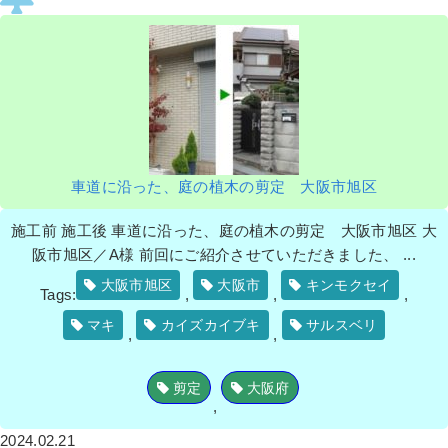
車道に沿った、庭の植木の剪定 大阪市旭区
施工前 施工後 車道に沿った、庭の植木の剪定 大阪市旭区 大
阪市旭区／A様 前回にご紹介させていただきました、 ...
大阪市旭区
大阪市
キンモクセイ
Tags:
,
,
,
マキ
カイズカイブキ
サルスベリ
,
,
剪定
大阪府
,
2024.02.21