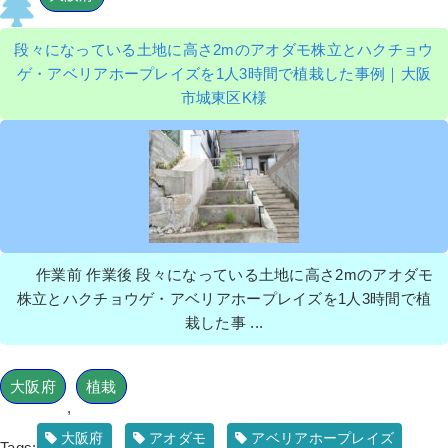
段々になっている土地に高さ2mのアオダモ株立とハクチョウ
ゲ・アベリアホープレイズを1人3時間で植栽した事例｜大阪
市城東区K様
作業前 作業後 段々になっている土地に高さ2mのアオダモ
株立とハクチョウゲ・アベリアホープレイズを1人3時間で植
栽した事 ...
大阪府
植栽
,
大阪府
アオダモ
アベリアホープレイズ
Tags:
,
,
,