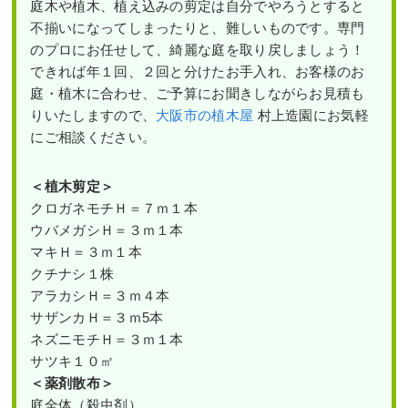
庭木や植木、植え込みの剪定は自分でやろうとすると
不揃いになってしまったりと、難しいものです。専門
のプロにお任せして、綺麗な庭を取り戻しましょう！
できれば年１回、２回と分けたお手入れ、お客様のお
庭・植木に合わせ、ご予算にお聞きしながらお見積も
りいたしますので、
大阪市の植木屋
村上造園にお気軽
にご相談ください。
＜植木剪定＞
クロガネモチＨ＝７ｍ１本
ウバメガシＨ＝３ｍ１本
マキＨ＝３ｍ１本
クチナシ１株
アラカシＨ＝３ｍ４本
サザンカＨ＝３ｍ5本
ネズニモチＨ＝３ｍ１本
サツキ１０㎡
＜薬剤散布＞
庭全体（殺虫剤）