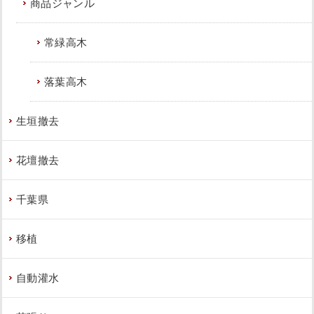
商品ジャンル
常緑高木
落葉高木
生垣撤去
花壇撤去
千葉県
移植
自動灌水