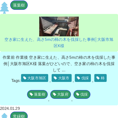
落葉樹
空き家に生えた、高さ5mの柿の木を伐採した事例│大阪市旭
区K様
作業前 作業後 空き家に生えた、高さ5mの柿の木を伐採した事
例│大阪市旭区K様 落葉がひどいので、空き家の柿の木を伐採
して ...
大阪市旭区
大阪市
伐採
柿
Tags:
,
,
,
落葉樹
大阪府
伐採
,
,
2024.01.29
常緑樹