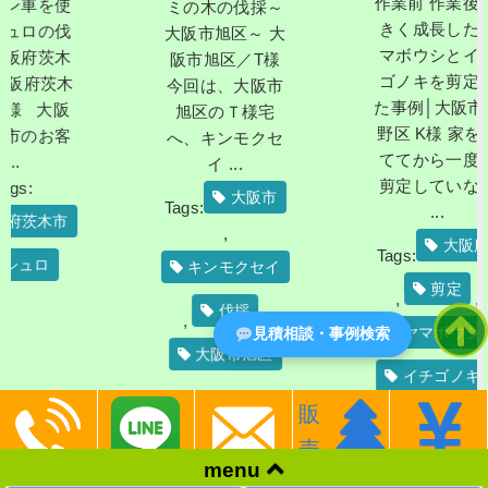
作業前 作業後 大
使
ミの木の伐採～
きく成長したヤ
伐
大阪市旭区～ 大
マボウシとイチ
木
阪市旭区／T様
ゴノキを剪定し
木
今回は、大阪市
た事例│大阪市平
阪
旭区のＴ様宅
野区 K様 家を建
客
へ、キンモクセ
ててから一度も
イ ...
剪定していない
大阪市
Tags:
...
市
,
大阪府
Tags:
キンモクセイ
剪定
,
,
伐採
,
,
ヤマボウシ
見積相談・事例検索
,
大阪市旭区
イチゴノキ
,
販
大阪市平野区
売
menu