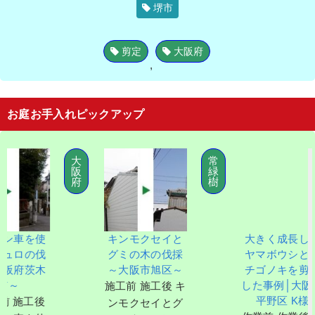
堺市
剪定
大阪府
,
お庭お手入れピックアップ
大
常
阪
緑
府
樹
使
キンモクセイと
大きく成長した
伐
グミの木の伐採
ヤマボウシとイ
木
～大阪市旭区～
チゴノキを剪定
した事例│大阪市
施工前 施工後 キ
平野区 K様
後
ンモクセイとグ