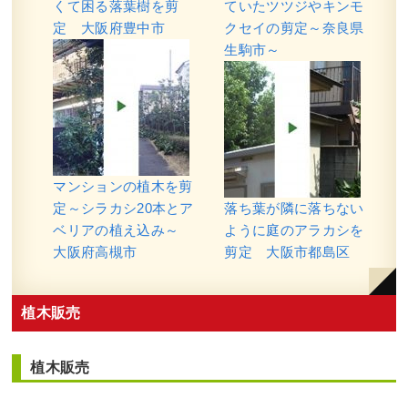
くて困る落葉樹を剪
ていたツツジやキンモ
定 大阪府豊中市
クセイの剪定～奈良県
生駒市～
マンションの植木を剪
定～シラカシ20本とア
落ち葉が隣に落ちない
ベリアの植え込み～
ように庭のアラカシを
大阪府高槻市
剪定 大阪市都島区
植木販売
植木販売