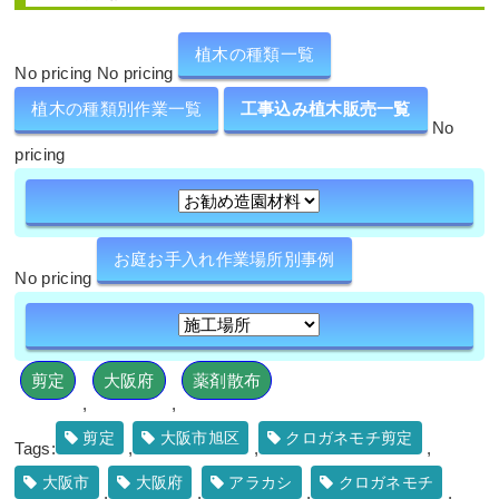
植木の種類一覧
No pricing No pricing
植木の種類別作業一覧
工事込み植木販売一覧
No
pricing
お庭お手入れ作業場所別事例
No pricing
剪定
大阪府
薬剤散布
,
,
剪定
大阪市旭区
クロガネモチ剪定
Tags:
,
,
,
大阪市
大阪府
アラカシ
クロガネモチ
,
,
,
,