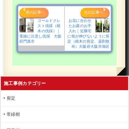
前の記事へ
次の記事へ
ゴールドクレ
お花に合わせ
スト伐採（植
たお庭のお手
木の伐採）｜
入れ｜近隣宅
電線に注意し伐採 大阪
に枝が伸びないように剪
府門真市
定（植木の剪定、薬剤散
布）大阪府大阪市旭区
施工事例カテゴリー
剪定
常緑樹