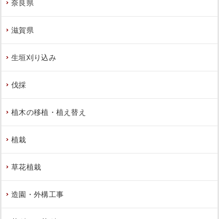
奈良県
滋賀県
植え込みにヒメシャリンバイとオタフ
クナンテンの植栽をした事例｜大阪市
東住吉区G様
生垣刈り込み
作業前 作業後 植え込みにヒメシャリンバ ...
伐採
続きを読む
2023年5月31日
/
大阪市東住吉区
,
植栽
,
大阪市
,
オタ
植木の移植・植え替え
フクナンテン
,
常緑樹
,
常緑樹ア行
,
常緑樹ハ行
,
一戸
建て
,
ヒメシャリンバイ
,
大阪府
,
植栽
植栽
草花植栽
造園・外構工事
元気のないソヨゴを撤去し、ヤマボウ
シを植栽した事例│大阪市旭区 T様