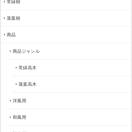
常緑樹
続きを読む
落葉樹
2023年8月10日
/
大阪市住吉区
,
植栽
,
大阪市
,
ソヨ
ゴ
,
常緑樹サ行
,
一戸建て
,
大阪府
,
植栽
商品
商品ジャンル
常緑高木
大きく育った植木を撤去し、生長が遅
いソヨゴの植栽と砂利敷きをした事例
落葉高木
｜大阪市城東区J様
洋風用
作業前 作業後 大きく育った植木を撤去し ...
続きを読む
和風用
2023年7月25日
/
大阪市城東区
,
植栽
,
大阪市
,
砂利敷
き
,
防草シート
,
ソヨゴ
,
常緑樹
,
常緑樹サ行
,
一戸建