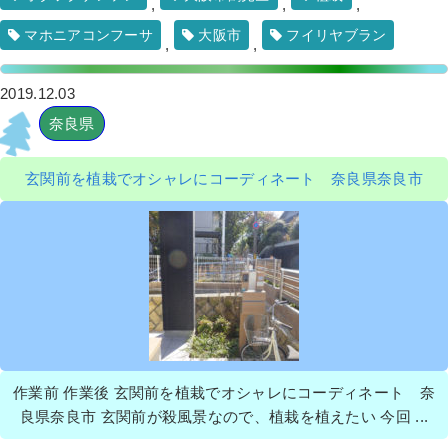
,
,
,
マホニアコンフーサ
大阪市
フイリヤブラン
,
,
2019.12.03
奈良県
生垣のカイヅカイブキを撤去後、18本
のブルーヘブンを植栽した事例│大阪府
高槻市 K様
玄関前を植栽でオシャレにコーディネート 奈良県奈良市
作業前 作業後 生垣のカイヅカイブキを撤 ...
続きを読む
2022年5月23日
/
大阪府
,
会社・ビル
,
カイヅカイブ
キ
,
常緑樹
,
常緑樹ア行
,
伐根
,
ブルーヘブン
,
オフィ
スビル
,
大阪府高槻市
,
植栽
,
大阪府
,
伐採
,
植木の移
植・植え替え
,
植栽
作業前 作業後 玄関前を植栽でオシャレにコーディネート 奈
良県奈良市 玄関前が殺風景なので、植栽を植えたい 今回 ...