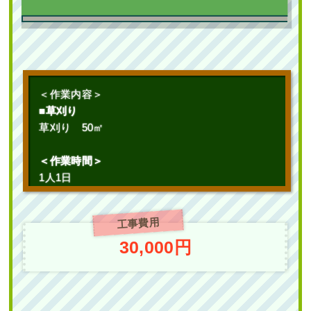
作業前 作業後 新築の植栽スペースに ...
続きを読む
2025年7月22日
/
常緑樹ヤ行
,
一戸建て
,
常緑ヤマボ
＜作業内容＞
ウシ株立ち
,
大阪市城東区
,
植栽
,
大阪市
,
大阪府
,
常
■草刈り
緑ヤマボウシ
,
常緑ヤマボウシ植栽
,
オタフクナンテ
草刈り 50㎡
ン
,
常緑樹ア行
,
大阪府
,
植栽
＜作業時間＞
1人1日
工事費用
30,000円
駐輪場の通り抜け防止のために「花壇
作成」を2人2日で実施した事例｜大阪
府大阪市鶴見区Kマンション様
作業前 作業後 駐輪場の通り抜け防 ...