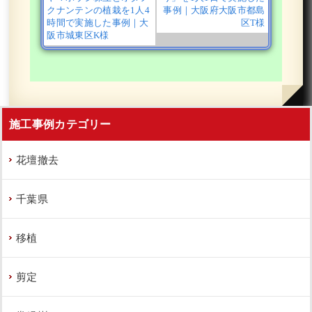
クナンテンの植栽を1人4
事例｜大阪府大阪市都島
時間で実施した事例｜大
区T様
作業前 作業後 新築のエントランスの ...
阪市城東区K様
続きを読む
2023年9月28日
/
植栽
,
大阪市
,
アオダモ
,
オタフクナ
ンテン
,
常緑樹
,
常緑樹
,
常緑樹ア行
,
常緑樹タ行
,
常
緑樹ハ行
,
常緑樹マ行
,
マホニアコンフーサ
,
フイリ
施工事例カテゴリー
ヤブラン
,
一戸建て
,
アベリアホープレイズ
,
大阪市
鶴見区
,
大阪府
,
植栽
花壇撤去
千葉県
移植
新築の玄関前に生長が遅いソヨゴ株立
を植えた事例｜大阪市住吉区J様
剪定
作業前 作業後 新築の玄関前に生長が ...