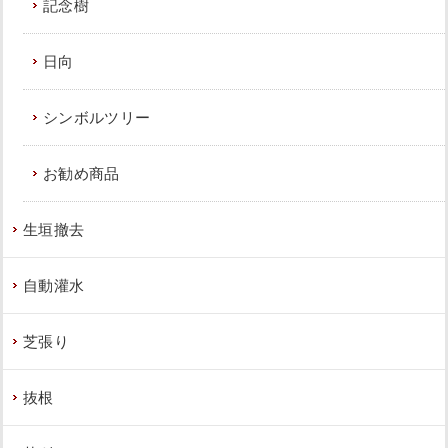
記念樹
て
,
防草シート（雑草対策）
,
大阪府
,
植栽
日向
シンボルツリー
お勧め商品
新築の家の植え込みにヤマボウシとオ
タフクナンテンを植栽した事例｜大阪
市東住吉区J様
生垣撤去
作業前 作業後 新築の家の植え込みにヤマ ...
自動灌水
続きを読む
芝張り
2023年6月29日
/
一戸建て
,
大阪市東住吉区
,
植栽
,
大
阪市
,
常緑ヤマボウシ
,
オタフクナンテン
,
常緑樹
,
常
緑樹ア行
,
常緑樹ヤ行
,
大阪府
,
植栽
抜根