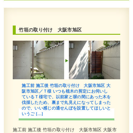
府
,
常緑樹ア行
,
常緑樹カ行
,
常緑樹サ行
,
常緑樹タ
行
,
常緑樹ハ行
,
常緑樹マ行
,
常緑樹ラ行
,
一戸建て
,
大阪府
,
植栽
竹垣の取り付け 大阪市旭区
道路から室内が見えないようにヒメシ
ャラ・オタフクナンテン・アベリアホ
ープレイズを植栽した事例｜大阪市鶴
見区M様
施工前 施工後 竹垣の取り付け 大阪市旭区 大
阪市旭区／Ｔ様 いつも植木の剪定にお伺いし
作業前 作業後 道路から室内が見えないよ ...
ているＴ様宅で、以前家と塀の間にあった木を
伐採したため、裏まで丸見えになってしまった
続きを読む
ので、いい感じの通せんぼを設置してほしいと
いうご […]
2024年2月29日
/
植栽
,
大阪市
,
オタフクナンテン
,
常
緑樹ア行
,
常緑樹ハ行
,
一戸建て
,
アベリアホープレ
イズ
,
ヒメシャラ
,
大阪市鶴見区
,
大阪府
,
植栽
施工前 施工後 竹垣の取り付け 大阪市旭区 大阪市