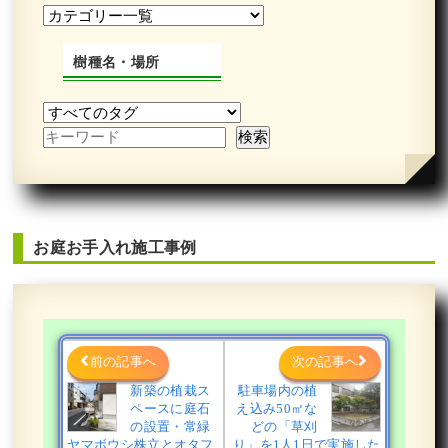
中古で購入した自宅の庭にヒメシャリ
ンバイとオタフクナンテンを植栽した
事例｜大阪市城東区A様
樹種名・場所
作業前 作業後 中古で購入した自宅の庭に ...
続きを読む
2023年10月31日
/
常緑樹ハ行
,
草刈り
,
一戸建て
,
ヒ
メシャリンバイ
,
大阪市城東区
,
植栽
,
大阪市
,
オタフ
クナンテン
,
常緑樹
,
常緑樹
,
常緑樹ア行
,
大阪府
,
植
栽
,
草刈り・芝刈り
お庭お手入れ施工事例
前の記事へ
次の記事へ
新築の植栽ス
駐車場内の植
ペースに庭石
え込み50㎡な
新築のエントランスの花壇に大きなシ
の設置・常緑
どの「草刈
ンボルツリーと小さな植木を植えた事
例｜大阪市鶴見区A様
ヤマボウシ株立とオタフ
り」を1人1日で実施した