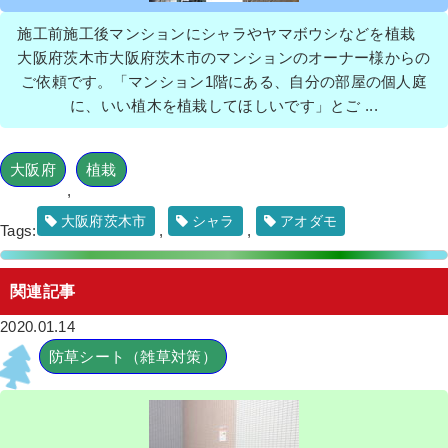
作業前 作業後 マンション前のツゲとサツ ...
施工前施工後マンションにシャラやヤマボウシなどを植栽
大阪府茨木市大阪府茨木市のマンションのオーナー様からの
続きを読む
ご依頼です。「マンション1階にある、自分の部屋の個人庭
2022年4月12日
/
植栽
,
砂利敷き
,
オタフクナンテン
,
に、いい植木を植栽してほしいです」とご ...
防草シート
,
マンション
,
マンション
,
抜根
,
防草シー
ト（雑草対策）
,
大阪府
,
伐採
,
植栽
大阪府
植栽
,
大阪府茨木市
シャラ
アオダモ
Tags:
,
,
関連記事
芝生を撤去後に洗い出し舗装をして、
2020.01.14
常緑ヤマボウシとオタフクナンテンを
植栽した事例｜高槻市T様
防草シート（雑草対策）
作業前 作業後 芝生を撤去後に洗い出し舗 ...
続きを読む