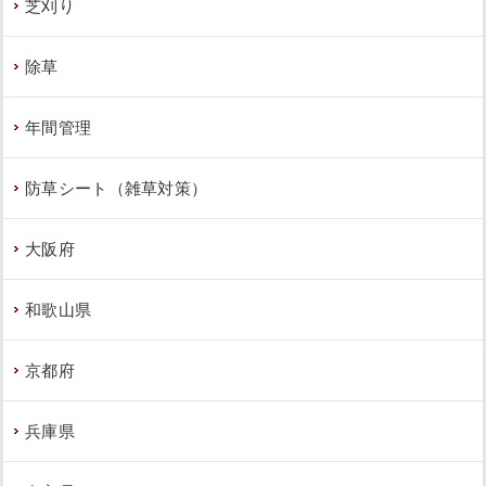
芝刈り
除草
年間管理
雑草対策・ヒメシャリンバイとオタフ
クナンテンの植栽をした事例｜大阪市
西淀川区T様
防草シート（雑草対策）
作業前 作業後 雑草対策・ヒメシャリンバ ...
大阪府
続きを読む
2023年5月31日
/
オタフクナンテン
,
常緑樹
,
常緑樹
和歌山県
ア行
,
常緑樹ハ行
,
一戸建て
,
ヒメシャリンバイ
,
大阪
市西淀川区
,
植栽
,
大阪市
,
防草シート（雑草対策）
,
大阪府
,
植栽
,
草刈り・芝刈り
京都府
兵庫県