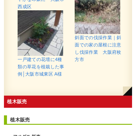
西成区
新築の玄関アプローチに常緑ヤマボウ
シ・シマトネリコ・オリーブ・レッド
スターを2人3時間で植栽した事例｜大
阪市淀川区Y様
斜面での伐採作業｜斜
作業前 作業後 新築の玄関アプローチに常 ...
面での家の屋根に注意
し伐採作業 大阪府枚
続きを読む
一戸建ての花壇に4種
方市
2024年11月29日
/
常緑樹ヤ行
,
常緑樹ラ行
,
大阪市淀
類の草花を植栽した事
川区
,
植栽
,
大阪府
,
オリーブ
,
常緑ヤマボウシ
,
シマ
例│大阪市城東区 A様
トネリコ
,
常緑樹ア行
,
常緑樹サ行
,
大阪府
,
植栽
植木販売
植木販売
穴が開いていた散水ホースの交換とヒ
メシャリンバイ・フイリヤブラン・オ