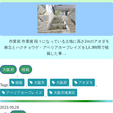
続きを読む
2022年11月28日
/
一戸建て
,
ヤマボウシ
,
パンジー
,
ビオラ
,
芝刈り
,
大阪市鶴見区
,
植栽
,
大阪府
,
常緑樹
,
常緑樹ヤ行
,
芝刈り
,
大阪府
,
生垣刈り込み
,
植栽
,
草
花植栽
作業前 作業後 段々になっている土地に高さ2mのアオダモ
株立とハクチョウゲ・アベリアホープレイズを1人3時間で植
栽した事 ...
大阪府
植栽
,
花壇にトレニアとペチュニアを植栽し
た事例│大阪市平野区 K様
植栽
大阪市
大阪府
アオダモ
Tags:
,
,
,
,
アベリアホープレイズ
大阪市城東区
作業前 作業後 花壇にトレニアとペチュニ ...
,
続きを読む
2023.09.28