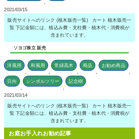
作業前 作業後 新築一戸建ての北向きの植 ...
,
2021/03/15
続きを読む
販売サイトへのリンク (植木販売一覧) カート 植木販売一
2024年5月29日
/
ソヨゴ
,
常緑樹サ行
,
一戸建て
,
大阪
覧 下記金額には、植込み費・支柱費・植木代・消費税が
市大正区
,
植栽
,
大阪市
,
大阪府
,
大阪府
,
植栽
含まれています。
ソヨゴ株立 販売
洋風用
和風用
常緑高木
商品
お勧め商品
,
,
,
,
,
日向
シンボルツリー
記念樹
新築一戸建ての植栽エリアにエゴノ
,
,
キ・ハナミズキ・ヒメシャリンバイな
どを植えた事例｜大阪市都島区K様
2021/03/14
販売サイトへのリンク (植木販売一覧) カート 植木販売一
作業前 作業後 新築一戸建ての植栽エリア ...
覧 下記金額には、植込み費・支柱費・植木代・消費税が
含まれています。
続きを読む
お庭お手入れお勧め記事
2024年3月29日
/
大阪市都島区
,
植栽
,
大阪市
,
大阪