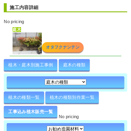
2025年6月19日
/
アベリアホープレイズ
,
大阪市城東
施工内容詳細
区
,
植栽
,
大阪市
,
大阪府
,
アオダモ
,
常緑樹ア行
,
落
葉樹ア行
,
常緑樹ハ行
,
大阪府
,
植栽
No pricing
庭木
オタフクナンテン
植木・庭木別施工事例
庭木の種類
玄関前の「花壇作成」とウッドデッキ
への「植栽」を6人2日で実施した事例
｜大阪府大阪市此花区A様
作業前 作業後 玄関前の「花壇作成 ...
植木の種類一覧
植木の種類別作業一覧
続きを読む
2025年5月22日
/
大阪市此花区
,
植栽
,
大阪市
,
大阪
工事込み植木販売一覧
No pricing
府
,
常緑樹ハ行
,
常緑樹マ行
,
花壇作成
,
大阪府
,
植栽
,
造園・外構工事