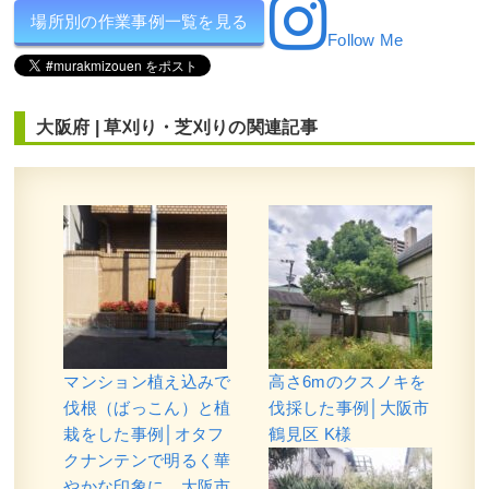
場所別の作業事例一覧を見る
Follow Me
何度植え替えても枯れてしまう日当た
りが悪いポストの下にシャガ・フイリ
ヤブラン・ヒューケラなどを1人1時間
大阪府
|
草刈り・芝刈り
の関連記事
で植栽した事例｜大阪市城東区I様
作業前 作業後 何度植え替えても枯れてし ...
続きを読む
2024年11月29日
/
大阪市城東区
,
植栽
,
大阪府
,
オタ
フクナンテン
,
常緑樹ア行
,
常緑樹カ行
,
常緑樹サ行
,
常緑樹ハ行
,
フイリヤブラン
,
ヒューケラ
,
植替え
,
大
阪府
,
植木の移植・植え替え
,
植栽
マンション植え込みで
高さ6mのクスノキを
伐根（ばっこん）と植
伐採した事例│大阪市
栽をした事例│オタフ
鶴見区 K様
クナンテンで明るく華
やかな印象に 大阪市