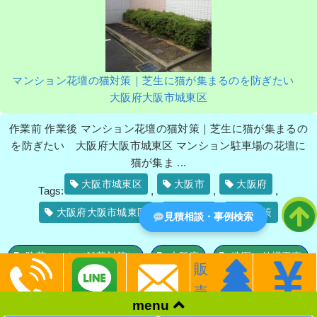
2022年3月15日
/
一戸建て
,
コンクリート
,
常緑ヤマ
ボウシ
,
常緑ヤマボウシ植栽
,
オタフクナンテン
,
個
人宅
,
大阪府
,
植栽
マンション花壇の猫対策｜芝生に猫が集まるのを防ぎたい
大阪府大阪市城東区
作業前 作業後 マンション花壇の猫対策｜芝生に猫が集まるの
ウメとオリーブの木を移植、レイラン
を防ぎたい 大阪府大阪市城東区 マンション駐車場の花壇に
ディーとゴールドライダーの庭木を植
栽した事例｜吹田市K様
猫が集ま ...
大阪市城東区
大阪市
大阪府
Tags:
,
,
,
作業前 作業後 ウメとオリーブの木を移植 ...
大阪府大阪市城東区
城東区
猫対策
見積相談・事例検索
,
,
続きを読む
2022年3月11日
/
オリーブ
,
レイランディー
,
移植
,
防草シート（雑草対策）
大阪府
造園・外構工事
梅
,
吹田市
,
一戸建て
,
ゴールドライダー
,
大阪府
,
植
販
,
,
栽
売
草刈り・芝刈り
menu
,