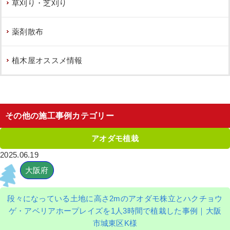
草刈り・芝刈り
作業前 作業後 元気のないソヨゴを撤去し ...
薬剤散布
続きを読む
植木屋オススメ情報
2022年12月26日
/
アベリアホープレイズ
,
常緑ヤマ
ボウシ株立ち
,
撤去
,
植栽
,
大阪市
,
大阪府
,
旭区
,
ソ
ヨゴ
,
常緑樹
,
常緑樹
,
常緑樹ア行
,
常緑樹サ行
,
常緑
樹ヤ行
,
一戸建て
,
抜根
,
大阪府
,
植栽
その他の施工事例カテゴリー
アオダモ植栽
2025.06.19
大阪府
ヤマボウシ・パンジー・ビオラの植栽
と芝刈りを実施した事例│大阪市鶴見区
段々になっている土地に高さ2mのアオダモ株立とハクチョウ
T様
ゲ・アベリアホープレイズを1人3時間で植栽した事例｜大阪
市城東区K様
作業前 作業後 ヤマボウシ・パンジー・ビ ...