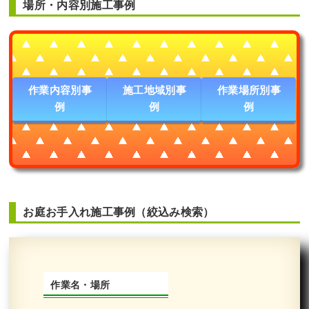
場所・内容別施工事例
エントランスの花壇のシラカシをブラ
シノキに植替えた事例｜大阪市生野区K
様
作業内容別事
施工地域別事
作業場所別事
例
例
例
作業前 作業後 エントランスの花壇のシラ ...
続きを読む
2023年10月31日
/
シラカシ
,
常緑樹
,
常緑樹
,
常緑樹
サ行
,
常緑樹ハ行
,
一戸建て
,
撤去
,
植替え
,
ブラシノ
キ
,
大阪市生野区
,
植栽
,
大阪市
,
大阪府
,
植木の移
植・植え替え
,
植栽
お庭お手入れ施工事例（絞込み検索）
作業名・場所