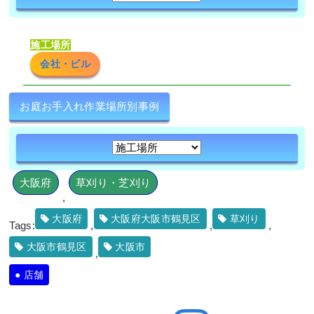
施工場所
会社・ビル
石垣からはみ出てしまったシダレモミ
お庭お手入れ作業場所別事例
ジとマサキの剪定・カイヅカイブキの
伐採とオウゴンマサキの植栽を1人1日
で実施した事例｜大阪市淀川区T様
作業前 作業後 石垣からはみ出てしまった ...
大阪府
草刈り・芝刈り
,
続きを読む
大阪府
大阪府大阪市鶴見区
草刈り
2025年4月18日
/
大阪市淀川区
,
植栽
,
大阪府
,
伐採
,
Tags:
,
,
,
剪定
,
カイヅカイブキ
,
常緑樹ア行
,
常緑樹カ行
,
落葉
大阪市鶴見区
大阪市
樹サ行
,
常緑樹マ行
,
剪定
,
大阪府
,
伐採
,
植栽
,
店舗