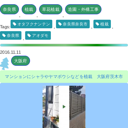
奈良県
植栽
草花植栽
造園・外構工事
マンション前のマキ・サツキを撤去
,
,
,
と、オタフクナンテン・フィリフェラ
オーレアを植栽した事例│大阪市城東区
T様
オタフクナンテン
奈良県奈良市
植栽
Tags:
,
,
,
奈良県
アオダモ
作業前 作業後 マンション前のマキ・サツ ...
,
続きを読む
2016.11.11
2022年4月19日
/
剪定
,
植栽
,
剪定
,
オタフクナンテ
大阪府
ン
,
マンション
,
マンション
,
ラウンドアップ
,
大阪
府
,
伐採
,
植栽
マンションにシャラやヤマボウシなどを植栽 大阪府茨木市
マンション前のツゲとサツキを撤去
し、オタフクナンテンを植栽した事例│
大阪市都島区K様