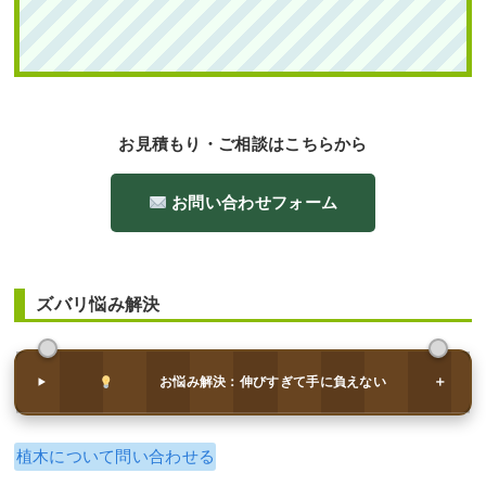
続きを読む
2025年6月30日
/
大阪市鶴見区
,
大阪市
,
大阪府
,
常緑
樹ア行
,
常緑樹ハ行
,
花壇作成
,
大阪府
,
植栽
,
造園・
外構工事
お見積もり・ご相談はこちらから
お問い合わせフォーム
ズバリ悩み解決
段々になっている土地に高さ2mのアオ
ダモ株立とハクチョウゲ・アベリアホ
ープレイズを1人3時間で植栽した事例
｜大阪市城東区K様
お悩み解決：伸びすぎて手に負えない
作業前 作業後 段々になっている土 ...
続きを読む
植木について問い合わせる