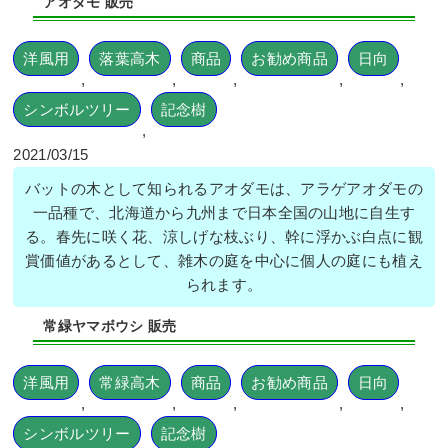
アオダモ 販売
タフクナンテンの植栽を1人3時間で実
施した事例｜大阪府大阪市北区J様
洋風用
落葉高木
商品
お勧め商品
日向
作業前 作業後 穴が開いていた散水ホース ...
,
,
,
,
,
シンボルツリー
記念樹
続きを読む
,
2024年11月18日
/
植栽
,
大阪府
,
オタフクナンテン
,
2021/03/15
常緑樹ア行
,
常緑樹ハ行
,
フイリヤブラン
,
ヒメシャ
バットの木として知られるアオダモは、アラゲアオダモの
リンバイ
,
散水ホース
,
大阪市北区
,
大阪府
,
植栽
一品種で、北海道から九州まで日本全国の山地に自生す
る。春先に咲く花、涼しげな枝ぶり、幹に浮かぶ白点に観
賞価値があるとして、雑木の庭を中心に個人の庭にも植え
られます。
常緑ヤマボウシ 販売
新築一戸建ての北向きの植栽スペース
洋風用
常緑高木
商品
お勧め商品
日向
に高さ2mのソヨゴを植栽した事例｜大
阪市大正区K様
,
,
,
,
,
シンボルツリー
記念樹