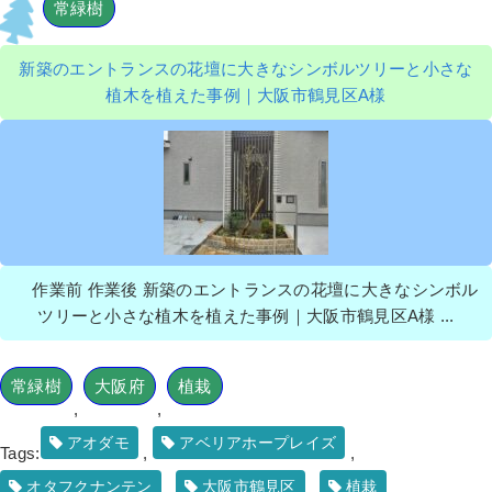
2022年8月9日
/
大阪市平野区
,
大阪府
,
会社・ビル
,
常緑樹
オフィスビル
,
ペチュニア
,
トレニア
,
草花植栽
,
除
草
,
大阪府
,
植栽
,
草花植栽
新築のエントランスの花壇に大きなシンボルツリーと小さな
植木を植えた事例｜大阪市鶴見区A様
【庭づくり】砂利と人工芝で新築の造
園工事をした事例│大阪市天王寺区 K様
作業前 作業後 新築のエントランスの花壇に大きなシンボル
作業前 作業後 【庭づくり】砂利と人工芝 ...
ツリーと小さな植木を植えた事例｜大阪市鶴見区A様 ...
続きを読む
常緑樹
大阪府
植栽
2022年6月13日
/
大阪市
,
大阪府
,
造園工事
,
会社・ビ
,
,
ル
,
常緑樹
,
人工芝
,
オフィスビル
,
ピンコロ
,
大阪市
天王寺区
,
芝張り
,
除草
,
防草シート（雑草対策）
,
大
アオダモ
アベリアホープレイズ
Tags:
,
,
阪府
,
植栽
,
造園・外構工事
オタフクナンテン
大阪市鶴見区
植栽