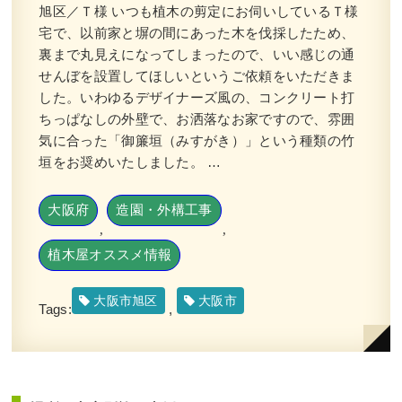
旭区／Ｔ様 いつも植木の剪定にお伺いしているＴ様
宅で、以前家と塀の間にあった木を伐採したため、
裏まで丸見えになってしまったので、いい感じの通
せんぼを設置してほしいというご依頼をいただきま
した。いわゆるデザイナーズ風の、コンクリート打
ちっぱなしの外壁で、お洒落なお家ですので、雰囲
新築のテラスへの植栽工事でキンモク
気に合った「御簾垣（みすがき）」という種類の竹
セイやタマリュウを植えた事例｜大阪
垣をお奨めいたしました。 …
市都島区A様
作業前 作業後 新築のテラスへの植栽工事 ...
大阪府
造園・外構工事
,
,
続きを読む
植木屋オススメ情報
2024年1月29日
/
大阪市都島区
,
植栽
,
大阪市
,
常緑
樹
,
常緑樹ア行
,
常緑樹カ行
,
常緑樹タ行
,
常緑樹ハ
大阪市旭区
大阪市
Tags:
,
行
,
一戸建て
,
大阪府
,
植栽
,
造園・外構工事