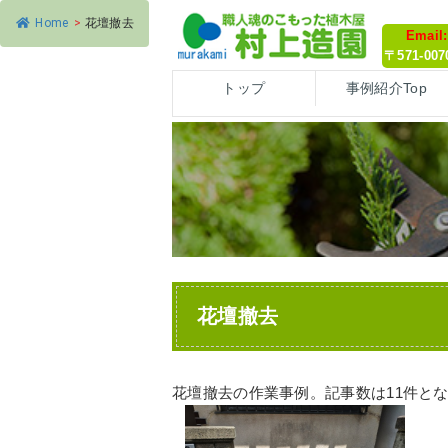
Home
>
花壇撤去
Email
〒571-0
トップ
事例紹介Top
花壇撤去
花壇撤去の作業事例。記事数は11件と