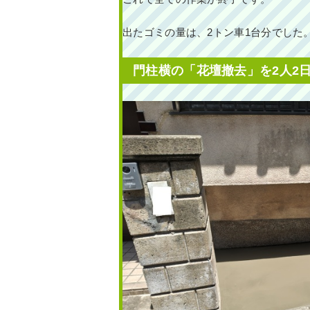
出たゴミの量は、2トン車1台分でした
門柱横の「花壇撤去」を2人2