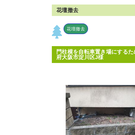
花壇撤去
花壇撤去
門柱横を自転車置き場にするた
府大阪市淀川区J様