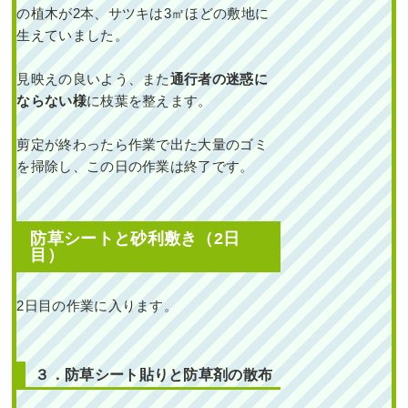
の植木が2本、サツキは3㎡ほどの敷地に
続きを読む
生えていました。
2024年11月29日
/
常緑樹ヤ行
,
常
見映えの良いよう、また
通行者の迷惑に
緑樹ラ行
,
大阪市淀川区
,
植栽
,
大
ならない様
に枝葉を整えます。
阪府
,
オリーブ
,
常緑ヤマボウシ
,
シマトネリコ
,
常緑樹ア行
,
常緑樹
サ行
,
大阪府
,
植栽
剪定が終わったら作業で出た大量のゴミ
を掃除し、この日の作業は終了です。
防草シートと砂利敷き（2日
目）
穴が開いていた散水ホ
2日目の作業に入ります。
ースの交換とヒメシャ
リンバイ・フイリヤブ
ラン・オタフクナンテ
ンの植栽を1人3時間
で実施した事例｜大阪
３．防草シート貼りと防草剤の散布
府大阪市北区J様