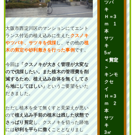
ツバ
府
,
植栽
キ
Ｈ＝3
ｍ 1
大阪市西淀川区のマンションにてエント
本
ランス付近の植え込みに生えた
クスノキ
サツ
や
ツバキ、サツキを伐採
し、その他の
植
キ
木の剪定や砂利敷きを行った事例
です。
5㎡
玄関前の「花壇作成」
＜剪定
とウッドデッキへの
今回は
「クスノキが大きく管理が大変な
＞
「植栽」を6人2日で
ので伐採したい。また植木の管理費を削
実施した事例｜大阪府
キンモ
大阪市此花区A様
減するため、植え込み自体を無くしてさ
クセ
ら地にしてほしい」
というご要望をいた
イ
作業前 作業後 玄関前の
だきました。
Ｈ＝3
「花壇作成 ...
ｍ 2
ただし植木を全て無くすと見栄えが悪い
続きを読む
本
ので
植え込み手前の植木は残した状態で
サツ
2025年5月22日
/
大阪市此花区
,
さっぱり剪定
し、クスノキを切った跡地
キ
植栽
,
大阪市
,
大阪府
,
常緑樹ハ行
,
には
砂利を平らに撒く
こととなりまし
3㎡
常緑樹マ行
,
花壇作成
,
大阪府
,
植