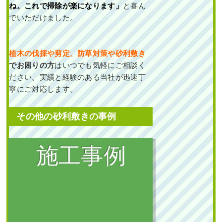
作業前 作業後 新築一戸建て
ね。これで掃除が楽になります」
と喜ん
の植栽エリア ...
でいただけました。
続きを読む
植木の伐採や剪定、防草対策や砂利敷き
2024年3月29日
/
植栽
,
大阪市
,
大
阪府
,
常緑樹ア行
,
常緑樹カ行
,
常
でお困りの方
はいつでも気軽にご相談く
緑樹サ行
,
常緑樹タ行
,
常緑樹ハ
ださい。実績と経験のある当社が迅速丁
行
,
常緑樹マ行
,
常緑樹ラ行
,
一戸
寧にご対応します。
建て
,
大阪市都島区
,
大阪府
,
植栽
その他の砂利敷きの事例
砂利敷き
道路から室内が見えな
いようにヒメシャラ・
オタフクナンテン・ア
ベリアホープレイズを
植栽した事例｜大阪市
鶴見区M様