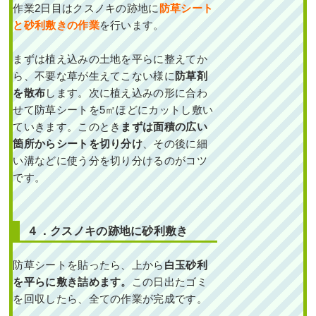
作業2日目はクスノキの跡地に
防草シート
作業前 作業後 穴が開いてい
と砂利敷きの作業
を行います。
た散水ホース ...
続きを読む
まずは植え込みの土地を平らに整えてか
ら、不要な草が生えてこない様に
防草剤
2024年11月18日
/
散水ホース
,
大
を散布
します。次に植え込みの形に合わ
阪市北区
,
植栽
,
大阪府
,
オタフク
せて防草シートを5㎡ほどにカットし敷い
ナンテン
,
常緑樹ア行
,
常緑樹ハ
行
,
フイリヤブラン
,
ヒメシャリン
ていきます。このとき
まずは面積の広い
バイ
,
大阪府
,
植栽
箇所からシートを切り分け
、その後に細
い溝などに使う分を切り分けるのがコツ
です。
４．クスノキの跡地に砂利敷き
新築一戸建ての北向き
防草シートを貼ったら、上から
白玉砂利
の植栽スペースに高さ
を平らに敷き詰めます。
この日出たゴミ
2mのソヨゴを植栽し
た事例｜大阪市大正区
を回収したら、全ての作業が完成です。
K様