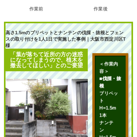
作業前
作業後
高さ1.5mのプリペットとナンテンの伐採・抜根とフェン
スの取り付けを1人1日で実施した事例｜大阪市西淀川区T
様
「葉が落ちて近所の方の迷惑
になってしまうので、植木を
＜作業内
撤去してほしい」とのご要望
容＞
■伐採・抜
根
プリペッ
ト
H=1.5m
1本
ナンテ
ン