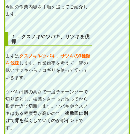
イヅカイブキ
,
常緑樹ア行
,
常緑樹
今回の作業内容を手順を追ってご紹介し
カ行
,
落葉樹サ行
,
常緑樹マ行
,
大
ます。
阪府
,
伐採
,
植栽
１．クスノキやツバキ、サツキを伐
採
まずは
クスノキやツバキ、サツキの3種類
を伐採
します。作業効率を考えて、背の
低いサツキからノコギリを使って切って
何度植え替えても枯れ
てしまう日当たりが悪
いきます。
いポストの下にシャ
ガ・フイリヤブラン・
ヒューケラなどを1人
1時間で植栽した事例
ツバキは胸の高さで一度チェーンソーで
｜大阪市城東区I様
切り落とし、枝葉をさーっと払ってから
根元付近で切断します。ツバキやクスノ
作業前 作業後 何度植え替え
キはある程度背が高いので、
複数回に別
ても枯れてし ...
けて背を低くしていくのがポイント
で
す。
続きを読む