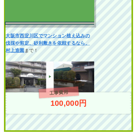
作業前 作業後 道路から室内
雑草対策として防草シー
が見えないよ ...
ト張りと砂利敷きを実施
した事例｜大阪市大正区
続きを読む
J様
大阪市西淀川区でマンション植え込みの
2024年2月29日
/
大阪市鶴見区
,
伐採や剪定、砂利敷きを依頼するなら、
作業前 作業後 雑草対策として
植栽
,
大阪市
,
オタフクナンテン
,
村上造園
まで！
防草シ ...
常緑樹ア行
,
常緑樹ハ行
,
一戸建
て
,
アベリアホープレイズ
,
ヒメシ
続きを読む
ャラ
,
大阪府
,
植栽
工事費用
100,000円
新築のテラスへの植栽
大きく育った植木を撤去
工事でキンモクセイや
し、生長が遅いソヨゴの
タマリュウを植えた事
植栽と砂利敷きをした事
例｜大阪市都島区A様
例｜大阪市城東区J様