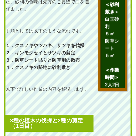
た。砂利の色味は先方のご要望で白を選
栽
,
造園・外構工事
＜砂利
びました。
敷き
＞
白玉砂
利
手順としては以下のような流れです。
５㎡
防草シ
１．クスノキやツバキ、サツキを伐採
ート
２．キンモクセイとサツキの剪定
５㎡
石垣からはみ出てしま
３．防草シート貼りと防草剤の散布
ったシダレモミジとマ
サキの剪定・カイヅカ
４．クスノキの跡地に砂利敷き
＜作業
イブキの伐採とオウゴ
ンマサキの植栽を1人
時間＞
1日で実施した事例｜
大阪市淀川区T様
2人2日
以下で詳しい作業の内容を解説します。
作業前 作業後 石垣からはみ
出てしまった ...
続きを読む
3種の植木の伐採と2種の剪定
（1日目）
2025年4月18日
/
剪定
,
大阪市淀
川区
,
植栽
,
大阪府
,
伐採
,
剪定
,
カ