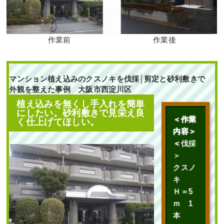
作業前
作業後
段々になっている土地
マンション植え込みのクスノキを伐採│剪定と砂利敷きで
に高さ2mのアオダモ
外観を整えた事例 大阪市西淀川区
株立とハクチョウゲ・
アベリアホープレイズ
植え込みを無くし手入れを簡単
を1人3時間で植栽し
た事例｜大阪市城東区
にしたい。砂利敷きで見栄え良
K様
＜作業
く仕上げてほしい。
内容＞
作業前 作業後 段々になっ
＜
伐採
ている土 ...
＞
クスノ
続きを読む
キ
Ｈ＝5
2025年6月19日
/
大阪市城東区
,
植栽
,
大阪市
,
大阪府
,
アオダモ
,
ｍ 1
常緑樹ア行
,
落葉樹ア行
,
常緑樹ハ
本
行
,
アベリアホープレイズ
,
大阪