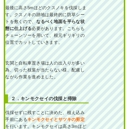
2024年11月29日
/
大阪市城東区
,
最後に高さ5mほどのクスノキを伐採しま
植栽
,
大阪府
,
オタフクナンテン
,
す。クスノキの跡地は最終的に防草シー
常緑樹ア行
,
常緑樹カ行
,
常緑樹サ
トを敷くので、
なるべく地面を平らな状
行
,
常緑樹ハ行
,
フイリヤブラン
,
態に仕上げる
必要があります。こちらも
ヒューケラ
,
植替え
,
大阪府
,
植木
チェーンソーを用いて、根元ギリギリの
の移植・植え替え
,
植栽
位置でカットしていきます。
玄関と自転車置き場は人の出入りが多い
為、切った枝葉が当たらない様、配慮し
ながら作業を進めました。
新築の玄関アプローチ
に常緑ヤマボウシ・シ
マトネリコ・オリー
ブ・レッドスターを2
２．キンモクセイの伐採と掃除
人3時間で植栽した事
例｜大阪市淀川区Y様
伐採せずに残すことに決めた、植え込み
手前にある
キンモクセイとサツキの剪定
作業前 作業後 新築の玄関ア
を行います。キンモクセイは高さ3mほど
プローチに常 ...