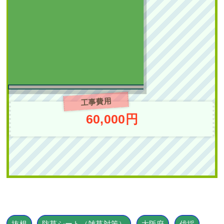
新築の植栽スペースに
庭石の設置・常緑ヤマ
ボウシ株立とオタフク
ナンテンの植栽を1人
4時間で実施した事例
｜大阪市城東区K様
工事費用
作業前 作業後 新築の植栽ス
60,000円
ペースに ...
続きを読む
2025年7月22日
/
常緑樹ヤ行
,
一
戸建て
,
常緑ヤマボウシ株立ち
,
大
阪市城東区
,
植栽
,
大阪市
,
大阪府
,
常緑ヤマボウシ
,
常緑ヤマボウシ
植栽
,
オタフクナンテン
,
常緑樹ア
行
,
大阪府
,
植栽
抜根
防草シート（雑草対策）
大阪府
伐採