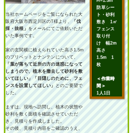
H=1.5m
防草シー
当社ホームページをご覧になられた大
ト・砂利
阪府大阪市西淀川区のT様より、
「伐
敷き 1㎡
採・抜根」
をメールにてご依頼いただ
フェンス
いた事例です。
取り付
け 幅2m
家の玄関横に植えられていた高さ1.5m
高さ
のプリペットとナンテンについて、
1.5m 1
「葉が落ちて近所の方の迷惑になって
枚
しまうので、植木を撤去して砂利を敷
いてほしい」「目隠しのために、フェ
＜作業時
ンスを設置してほしい」
とのご要望で
間＞
した。
1人1日
まずは、現地へ訪問し、植木の状態や
砂利を敷く面積を確認させていただ
き、見積りを作成しました。
その後、見積り内容をご確認のうえ、