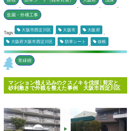
,
,
,
,
造園・外構工事
大阪市西淀川区
大阪市
大阪府
Tags:
,
,
,
大阪府大阪市西淀川区
防草シート
抜根
,
,
駐輪場の通り抜け防止
のために「花壇作成」
を2人2日で実施した
事例｜大阪府大阪市鶴
常緑樹
見区Kマンション様
作業前 作業後 駐輪場の通
マンション植え込みのクスノキを伐採│剪定と
り抜け防 ...
砂利敷きで外観を整えた事例 大阪市西淀川区
続きを読む
2025年6月30日
/
常緑樹ア行
,
常
緑樹ハ行
,
花壇作成
,
大阪市鶴見
区
,
大阪市
,
大阪府
,
大阪府
,
植栽
,
造園・外構工事