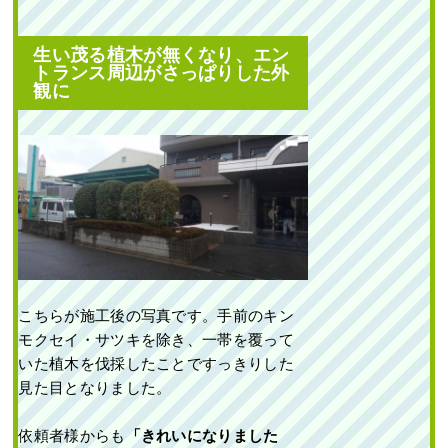
作業前 作業後 新築一戸建て
生い茂る植木が無くなり、エン
の北向きの植 ...
トランス周辺がさっぱりした外
観に
続きを読む
2024年5月29日
/
大阪市大正区
,
植栽
,
大阪市
,
大阪府
,
ソヨゴ
,
常
緑樹サ行
,
一戸建て
,
大阪府
,
植栽
こちらが施工後の写真です。手前のキン
モクセイ・サツキを除き、一帯を覆って
新築一戸建ての植栽エ
いた植木を伐採したことですっきりした
リアにエゴノキ・ハナ
ミズキ・ヒメシャリン
見た目となりました。
バイなどを植えた事例
｜大阪市都島区K様
依頼者様からも
「きれいになりました