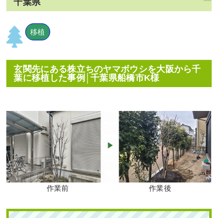
千葉県
移植
玄関先にある株立ちのヤマボウシを大阪から千
葉に移植した事例│千葉県船橋市K様
作業前
作業後