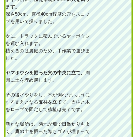
ます。
深さ50cm、直径40cm程度の穴をスコッ
プを用いて掘りました。
次に、トラックに積んでいるヤマボウシ
を運び入れます。
植えるのは裏庭のため、手作業で運びま
した。
ヤマボウシを掘った穴の中央に立て
、周
囲に土を埋め戻します。
その後水やりをし、木が倒れないように
する支えとなる
支柱を立て
て、支柱と木
をロープで固定して移植は完了です。
新たな場所は、隣地が畑で
日当たり
もよ
く、
庭の土
を掘った際もゴミが埋まって