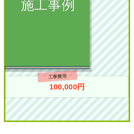
植栽
新築の植栽スペースに
庭石の設置・常緑ヤマ
ボウシ株立とオタフク
ナンテンの植栽を1人4
時間で実施した事例｜
大阪市城東区K様
工事費用
作業前 作業後 新築の植栽スペ
100,000円
ースに ...
続きを読む
2025年7月22日
/
大阪市城東区
,
植
栽
,
大阪市
,
大阪府
,
常緑ヤマボウシ
,
常緑ヤマボウシ植栽
,
オタフクナン
テン
,
常緑樹ア行
,
常緑樹ヤ行
,
一戸