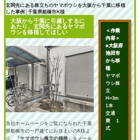
玄関先にある株立ちのヤマボウシを大阪から千葉に移植
した事例│千葉県船橋市K様
大阪から千葉に引越しするに
あたり、玄関先にあるヤマボ
＜作業
ウシを移植してほしい
内容＞
■大阪府
池田市
から移
植
ヤマボ
ウシ株
立
H=3m
1本
交通
費 １
当社ホームページをご覧になられた千葉
式
県船橋市の一戸建てにお住まいのK様よ
り、
「ヤマボウシ株立の移植
」
をメール