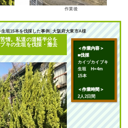
作業後
生垣15本を伐採した事例│大阪府大東市A様
ら苦情。私道の道幅半分を
イブキの生垣を伐採・撤去
＜作業内容＞
■伐採
カイヅカイブキ
生垣 H=4m
15本
＜作業時間＞
2人2日間