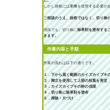
た。
しかし抜根には重機を使用する必要が
ご相談のうえ、抜根ではなく、切り株
伐採でも、切り株に
除草剤を塗布する
きます。
作業内容と手順
作業の流れは以下の通りです。
１．下から届く範囲のカイズカイブキ
２．脚立を使用して上部の枝葉を剪定
３．カイズカイブキの幹の伐採
４．切り株に除草剤を塗布
５．掃除・片づけ