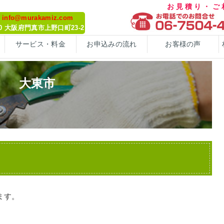
お見積り・
: info@murakamiz.com
070 大阪府門真市上野口町23-2
サービス・料金
お申込みの流れ
お客様の声
大東市
ます。