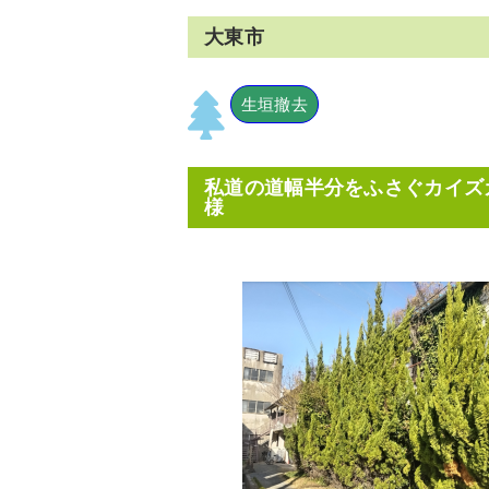
大東市
生垣撤去
私道の道幅半分をふさぐカイズ
様