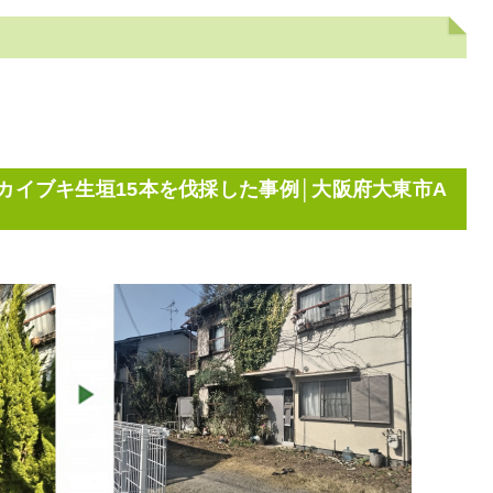
カイブキ生垣15本を伐採した事例│大阪府大東市A