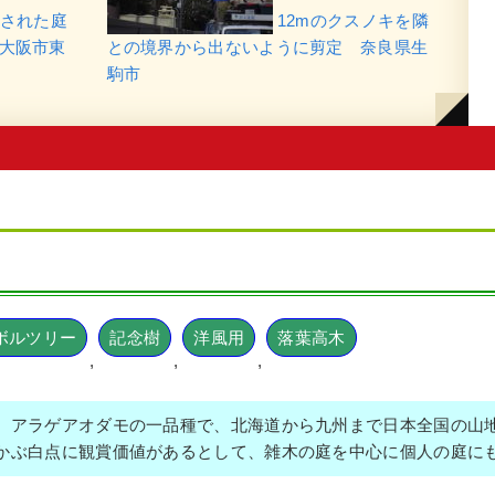
された庭
12mのクスノキを隣
大阪市東
との境界から出ないように剪定 奈良県生
駒市
ボルツリー
記念樹
洋風用
落葉高木
,
,
,
、アラゲアオダモの一品種で、北海道から九州まで日本全国の山
かぶ白点に観賞価値があるとして、雑木の庭を中心に個人の庭に