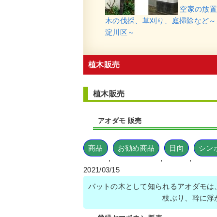
空家の放置
木の伐採、草刈り、庭掃除など～
淀川区～
植木販売
植木販売
アオダモ 販売
商品
お勧め商品
日向
シン
,
,
,
2021/03/15
バットの木として知られるアオダモは
枝ぶり、幹に浮