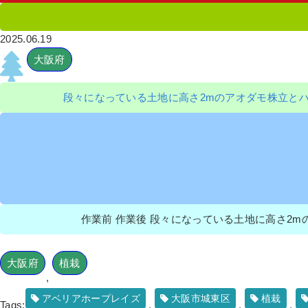
2025.06.19
大阪府
段々になっている土地に高さ2mのアオダモ株立と
作業前 作業後 段々になっている土地に高さ2mの
大阪府
植栽
,
アベリアホープレイズ
大阪市城東区
植栽
Tags:
,
,
,