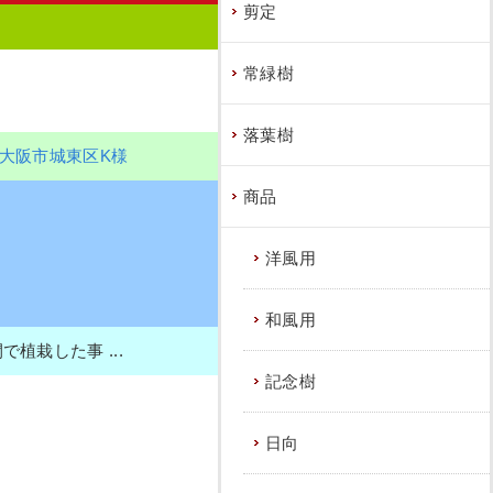
剪定
常緑樹
落葉樹
大阪市城東区K様
商品
洋風用
和風用
栽した事 ...
記念樹
日向