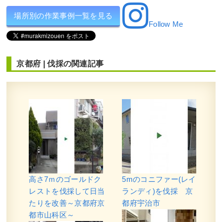
場所別の作業事例一覧を見る
Follow Me
京都府
|
伐採
の関連記事
高さ7ｍのゴールドク
5mのコニファー(レイ
レストを伐採して日当
ランディ)を伐採 京
たりを改善～京都府京
都府宇治市
都市山科区～