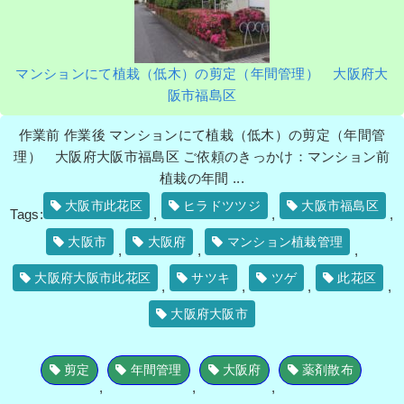
マンションにて植栽（低木）の剪定（年間管理） 大阪府大
阪市福島区
作業前 作業後 マンションにて植栽（低木）の剪定（年間管
理） 大阪府大阪市福島区 ご依頼のきっかけ：マンション前
植栽の年間 ...
大阪市此花区
ヒラドツツジ
大阪市福島区
Tags:
,
,
,
大阪市
大阪府
マンション植栽管理
,
,
,
大阪府大阪市此花区
サツキ
ツゲ
此花区
,
,
,
,
大阪府大阪市
剪定
年間管理
大阪府
薬剤散布
,
,
,