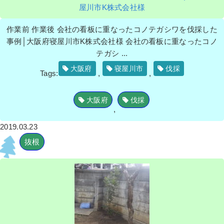
屋川市K株式会社様
作業前 作業後 会社の看板に重なったコノテガシワを伐採した
事例│大阪府寝屋川市K株式会社様 会社の看板に重なったコノ
テガシ ...
大阪府
寝屋川市
伐採
Tags:
,
,
大阪府
伐採
,
2019.03.23
抜根