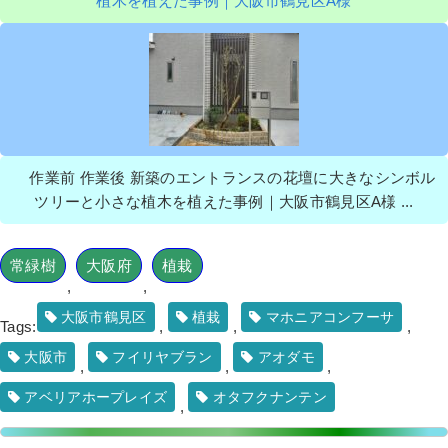
植木を植えた事例｜大阪市鶴見区A様
作業前 作業後 新築のエントランスの花壇に大きなシンボル
ツリーと小さな植木を植えた事例｜大阪市鶴見区A様 ...
常緑樹
大阪府
植栽
,
,
大阪市鶴見区
植栽
マホニアコンフーサ
Tags:
,
,
,
大阪市
フイリヤブラン
アオダモ
,
,
,
アベリアホープレイズ
オタフクナンテン
,