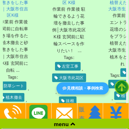
た事
区 K様
植替えた事例｜
住吉
大阪市生野区K様
作業前 作業後 駐
作業前 作業後
輪できるよう花
業後
エントランスの
壇を撤去した事
転車
花壇のシラカシ
例│大阪市此花区
るた
をブラシノキに
K様 玄関前に駐
と砂
植替えた事例｜
輪スペースを作
た事
大阪市生野区K様
りたい！ ...
住吉
植木をどう手入
Tags:
前に
れ ...
左官工事
,
撤去
Tags:
,
大阪市此花区
大阪市生野区
ト
見積相談・事例検索
,
大阪府
,
,
植替え
去
,
,
,
抜根
,
植栽
販
吉区
,
花壇撤去
売
ブラシノキ
,
,
menu