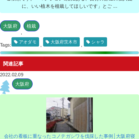
に、いい植木を植栽してほしいです」とご ...
大阪府
植栽
,
アオダモ
大阪府茨木市
シャラ
Tags:
,
,
関連記事
2022.02.09
大阪府
会社の看板に重なったコノテガシワを伐採した事例│大阪府寝