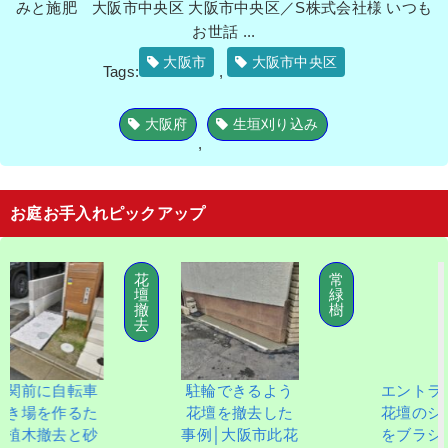
みと施肥 大阪市中央区 大阪市中央区／S株式会社様 いつも
お世話 ...
大阪市
大阪市中央区
Tags:
,
大阪府
生垣刈り込み
,
お庭お手入れピックアップ
花
常
壇
緑
撤
樹
去
転車
駐輪できるよう
エントランスの
るた
花壇を撤去した
花壇のシラカシ
と砂
事例│大阪市此花
をブラシノキに