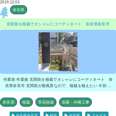
2019.12.03
奈良県
玄関前を植栽でオシャレにコーディネート 奈良県奈良市
作業前 作業後 玄関前を植栽でオシャレにコーディネート 奈
良県奈良市 玄関前が殺風景なので、植栽を植えたい 今回 ...
奈良県
植栽
草花植栽
造園・外構工事
,
,
,
奈良県奈良市
植栽
奈良県
アオダモ