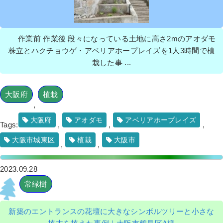
作業前 作業後 段々になっている土地に高さ2mのアオダモ
株立とハクチョウゲ・アベリアホープレイズを1人3時間で植
栽した事 ...
大阪府
植栽
,
大阪府
アオダモ
アベリアホープレイズ
Tags:
,
,
,
大阪市城東区
植栽
大阪市
,
,
2023.09.28
常緑樹
新築のエントランスの花壇に大きなシンボルツリーと小さな