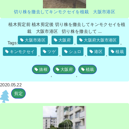
切り株を撤去してキンモクセイを植栽 大阪市港区
植木剪定前 植木剪定後 切り株を撤去してキンモクセイを植
栽 大阪市港区 切り株を撤去して ...
大阪市港区
大阪府
大阪府大阪市港区
Tags:
,
,
,
キンモクセイ
ツゲ
シュロ
港区
植栽
,
,
,
,
抜根
大阪府
植栽
,
,
2020.05.22
剪定