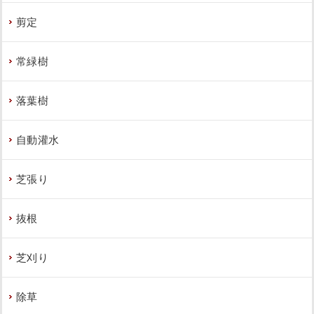
剪定
常緑樹
落葉樹
自動灌水
芝張り
抜根
芝刈り
除草