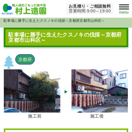
お見積り・ご相談無料
Home
>
伐採
>
営業時間:9:00～19:00
menu
駐車場に勝手に生えたクスノキの伐採～京都府京都市山科区～
駐車場に勝手に生えたクスノキの伐採～京都府
京都市山科区～
京都府
施工前
施工後