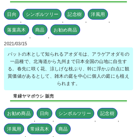
日向
シンボルツリー
記念樹
洋風用
,
,
,
,
落葉高木
商品
お勧め商品
,
,
2021/03/15
バットの木として知られるアオダモは、アラゲアオダモの
一品種で、北海道から九州まで日本全国の山地に自生す
る。春先に咲く花、涼しげな枝ぶり、幹に浮かぶ白点に観
賞価値があるとして、雑木の庭を中心に個人の庭にも植え
られます。
常緑ヤマボウシ 販売
お勧め商品
日向
シンボルツリー
記念樹
,
,
,
,
洋風用
常緑高木
商品
,
,