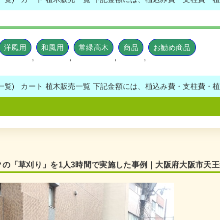
洋風用
和風用
常緑高木
商品
お勧め商品
,
,
,
,
売一覧) カート 植木販売一覧 下記金額には、植込み費・支柱費・
㎡の「草刈り」を1人3時間で実施した事例｜大阪府大阪市天