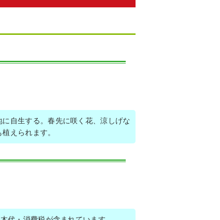
地に自生する。春先に咲く花、涼しげな
も植えられます。
植木代・消費税が含まれています。