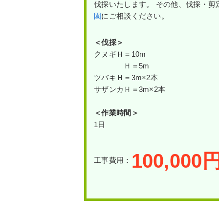
伐採いたします。 その他、伐採・剪
園
にご相談ください。
＜伐採＞
クヌギＨ＝10m
Ｈ＝5m
ツバキＨ＝3m×2本
サザンカＨ＝3m×2本
＜作業時間＞
1日
100,000
工事費用：