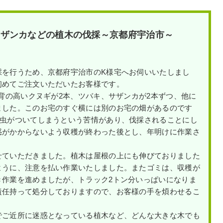
サザンカなどの植木の伐採～京都府宇治市～
採を行うため、京都府宇治市のK様宅へお伺いいたしまし
初めてご注文いただいたお客様です。
、背の高いクヌギが2本、ツバキ、サザンカが2本ずつ、他に
ました。このお宅のすぐ横には別のお宅の畑があるのです
に虫がついてしまうという苦情があり、伐採されることにし
惑がかからないよう収穫が終わった後とし、年明けに作業さ
せていただきました。植木は屋根の上にも伸びておりました
ように、注意を払い作業いたしました。またゴミは、収穫が
き作業を進めましたが、トラック2トン分いっぱいになりま
責任持って処分しておりますので、お客様の手を煩わせるこ
でご近所に迷惑となっている植木など、どんな大きな木でも