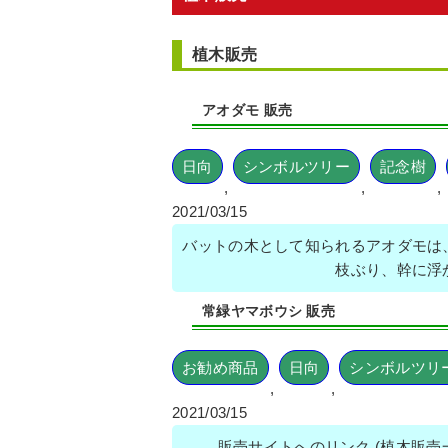
植木販売
アオダモ 販売
日向
シンボルツリー
記念樹
,
,
,
2021/03/15
バットの木として知られるアオダモは
枝ぶり、幹に浮
常緑ヤマボウシ 販売
お勧め商品
日向
シンボルツリ
,
,
2021/03/15
販売サイトへのリンク (植木販