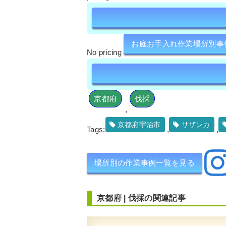
お庭お手入れ作業場所別事
No pricing
京都府
伐採
,
京都府宇治市
サザンカ
Tags:
,
,
場所別の作業事例一覧を見る
京都府
|
伐採
の関連記事