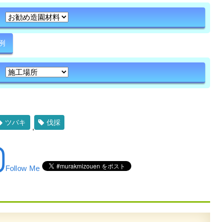
例
ツバキ
伐採
,
Follow Me