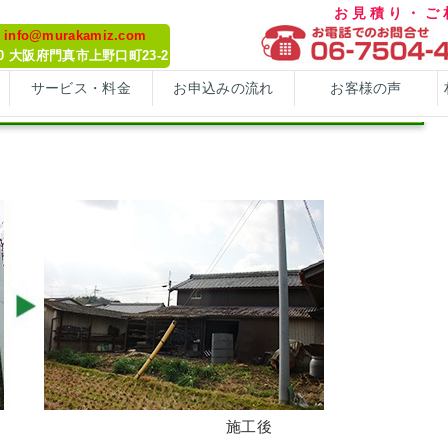
お見積り・
～京都府宇治市～
: info@murakamiz.com
070 大阪府門真市上野口町23-2
サービス・料金
お申込みの流れ
お客様の声
サザンカなどの植木の伐採～京都府宇治市～
施工後