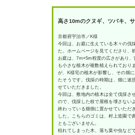
高さ10mのクヌギ、ツバキ、
京都府宇治市／K様
今回は、お庭に生えている木々の伐
た。ホームページを見てくださり、
お庭は、7m×5m程度の広さがあり
も小さな植木が複数植えられており
が、K様宅の植木が影響し、その畑
たそうです。伐採の時期は、畑に迷
せていただきました。
今回は、敷地内の植木は全て伐採さ
ので、伐採した枝で屋根を壊さない
終わっている畑側に置かせていただ
した。こちらのゴミは、村上造園で
ともございません。
枯れてしまった木、落ち葉や虫など