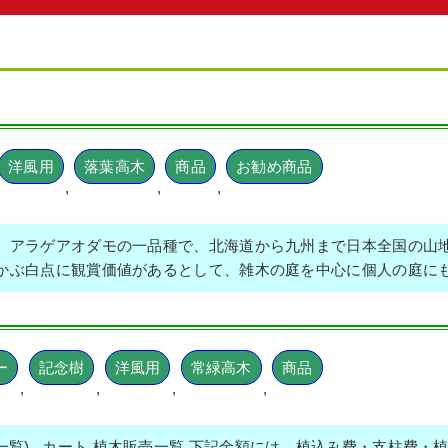
洋風用
落葉高木
商品
お勧め商品
,
,
,
、アラゲアオダモの一品種で、北海道から九州まで日本全国の山
かぶ白点に観賞価値があるとして、雑木の庭を中心に個人の庭に
ー
記念樹
洋風用
常緑高木
商品
,
,
,
,
売一覧) カート 植木販売一覧 下記金額には、植込み費・支柱費・