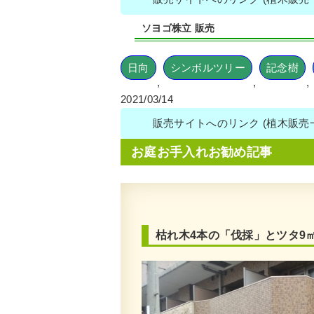
ソヨゴ株立 販売
日向
シンボルツリー
記念樹
,
,
,
2021/03/14
販売サイトへのリンク (植木販
お庭お手入れお勧め記事
枯れ木4本の「伐採」とツタ9