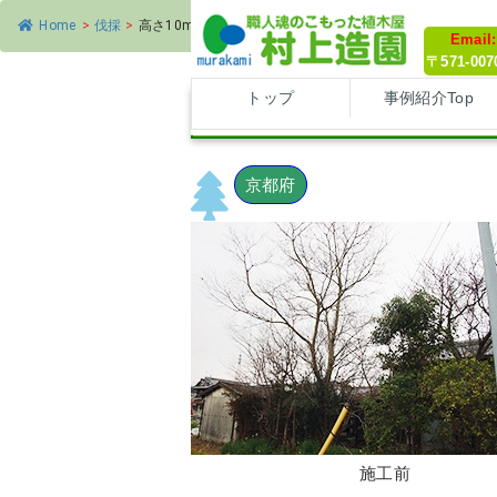
Home
>
伐採
>
高さ10mのクヌギ、ツバキ、サザンカなどの植木の伐採
Email
〒571-0
トップ
事例紹介Top
高さ10mのクヌギ、ツバキ、
京都府
施工前