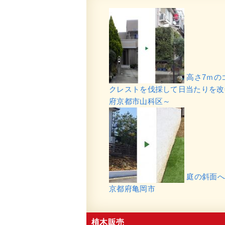
高さ7ｍの
クレストを伐採して日当たりを改
府京都市山科区～
庭の斜面へ
京都府亀岡市
植木販売