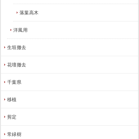
落葉高木
洋風用
生垣撤去
花壇撤去
千葉県
移植
剪定
常緑樹