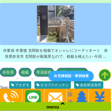
作業前 作業後 玄関前を植栽でオシャレにコーディネート 奈
良県奈良市 玄関前が殺風景なので、植栽を植えたい 今回 ...
奈良県
植栽
草花植栽
造園・外構工事
見積相談・事例検索
,
,
,
アオダモ
オタフクナンテン
奈良県奈良市
Tags:
,
,
,
販
植栽
奈良県
,
売
menu
2016.11.11