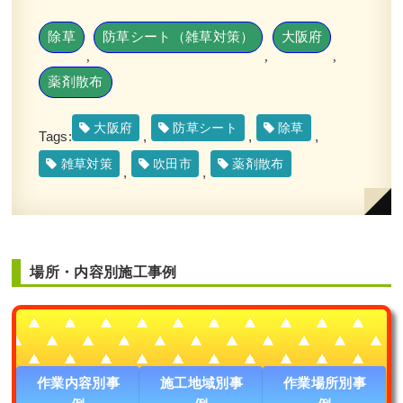
除草
防草シート（雑草対策）
大阪府
,
,
,
薬剤散布
大阪府
防草シート
除草
Tags:
,
,
,
雑草対策
吹田市
薬剤散布
,
,
場所・内容別施工事例
作業内容別事
施工地域別事
作業場所別事