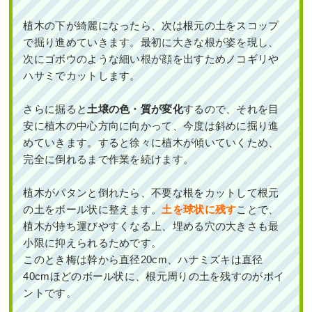
植木の下が綺麗になったら、次は根元の土をスコップ
で掘り進めていきます。最初に大きな根が姿を現し、
次にゴボウのような細い根が顔を出すためノコギリや
ハサミでカットします。
さらに掘ると
土壌の色・質が変化
するので、それを目
安に植木の中心方向に向かって、今度は斜めに掘り進
めていきます。すると徐々に植木が傾いていくため、
完全に倒れるまで作業を続けます。
植木がパタンと倒れたら、不要な根をカットして根元
の土をボール状に整えます。
土を球状に残す
ことで、
植木が持ち運びやすくなる上、埋める穴の大きさも最
小限に抑えられるためです。
このとき梅は幹から直径20cm、ハナミズキは直径
40cmほどのボール状に、根元周りの土を残すのがポイ
ントです。