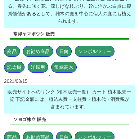
る。春先に咲く花、涼しげな枝ぶり、幹に浮かぶ白点に観
賞価値があるとして、雑木の庭を中心に個人の庭にも植え
られます。
常緑ヤマボウシ 販売
商品
お勧め商品
日向
シンボルツリー
,
,
,
,
記念樹
洋風用
常緑高木
,
,
2021/03/15
販売サイトへのリンク (植木販売一覧) カート 植木販売一
覧 下記金額には、植込み費・支柱費・植木代・消費税が
含まれています。
ソヨゴ株立 販売
商品
お勧め商品
日向
シンボルツリー