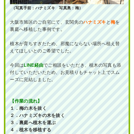
（写真手前：ハナミズキ 写真奥：梅）
大阪市旭区のご自宅にて、玄関先の
ハナミズキ
と
梅
を
裏庭へ移植
した事例です。
植木が育ちすぎたため、邪魔にならない場所へ植え替
えてほしいとのご希望でした。
今回は
LINE経由
でご相談をいただき、植木の写真も添
付していただいたため、お見積りもチャット上でスム
ーズに完結しました。
【作業の流れ】
１．梅の木を抜く
２．ハナミズキの木を抜く
３．裏庭へ植木を運ぶ
４．植木を移植する