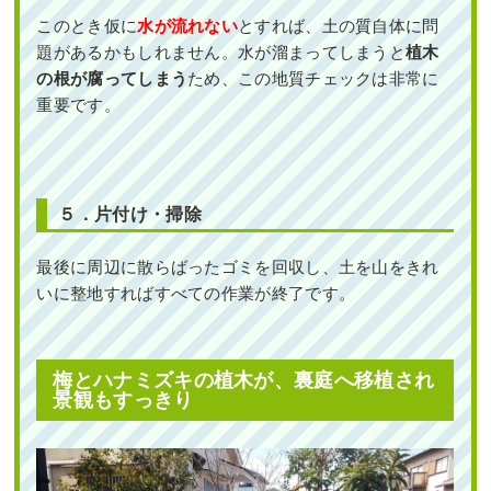
このとき仮に
水が流れない
とすれば、土の質自体に問
題があるかもしれません。水が溜まってしまうと
植木
の根が腐ってしまう
ため、この地質チェックは非常に
重要です。
５．片付け・掃除
最後に周辺に散らばったゴミを回収し、土を山をきれ
いに整地すればすべての作業が終了です。
梅とハナミズキの植木が、裏庭へ移植され
景観もすっきり