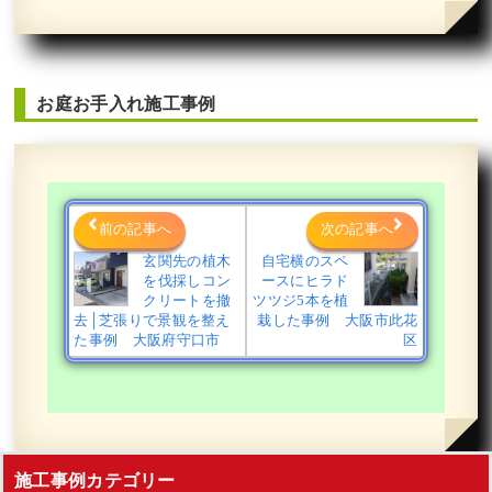
お庭お手入れ施工事例
前の記事へ
次の記事へ
玄関先の植木
自宅横のスペ
を伐採しコン
ースにヒラド
クリートを撤
ツツジ5本を植
去│芝張りで景観を整え
栽した事例 大阪市此花
た事例 大阪府守口市
区
施工事例カテゴリー