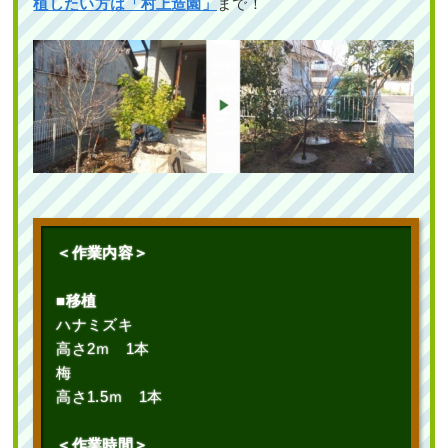
植したい方は「村上造園」
まで！
＜作業内容＞
■移植
ハナミズキ
高さ2ｍ 1本
梅
高さ1.5ｍ 1本
＜作業時間＞