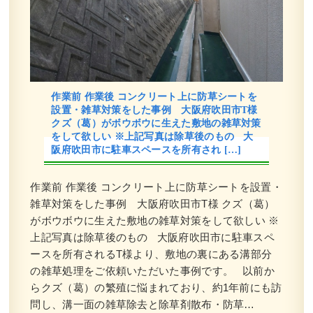
作業前 作業後 コンクリート上に防草シートを
設置・雑草対策をした事例 大阪府吹田市T様
クズ（葛）がボウボウに生えた敷地の雑草対策
をして欲しい ※上記写真は除草後のもの 大
阪府吹田市に駐車スペースを所有され […]
作業前 作業後 コンクリート上に防草シートを設置・
雑草対策をした事例 大阪府吹田市T様 クズ（葛）
がボウボウに生えた敷地の雑草対策をして欲しい ※
上記写真は除草後のもの 大阪府吹田市に駐車スペ
ースを所有されるT様より、敷地の裏にある溝部分
の雑草処理をご依頼いただいた事例です。 以前か
らクズ（葛）の繁殖に悩まれており、約1年前にも訪
問し、溝一面の雑草除去と除草剤散布・防草…