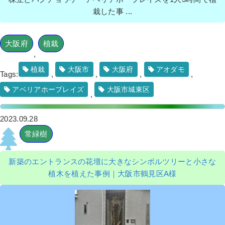
栽した事 ...
大阪府
植栽
,
植栽
大阪市
大阪府
アオダモ
Tags:
,
,
,
,
アベリアホープレイズ
大阪市城東区
,
2023.09.28
常緑樹
新築のエントランスの花壇に大きなシンボルツリーと小さな
植木を植えた事例｜大阪市鶴見区A様