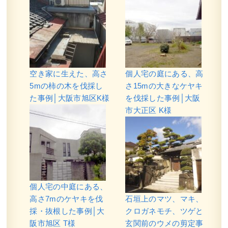
空き家に生えた、高さ
個人宅の庭にある、高
5mの柿の木を伐採し
さ15mの大きなケヤキ
た事例│大阪市旭区K様
を伐採した事例│大阪
市大正区 K様
個人宅の中庭にある、
高さ7mのケヤキを伐
石垣上のマツ、マキ、
採・抜根した事例│大
クロガネモチ、ツゲと
阪市旭区 T様
玄関前のウメの剪定事