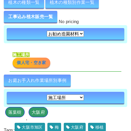
植木の種類一覧
植木の種類別作業一覧
工事込み植木販売一覧
No pricing
施工場所
個人宅・空き家
お庭お手入れ作業場所別事例
落葉樹
大阪府
,
大阪市旭区
梅
大阪府
移植
Tags:
,
,
,
,