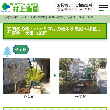
お見積り・ご相談無料
Home
>
大阪府
>
営業時間:9:00～19:00
menu
玄関先の梅・ハナミズキの植木を裏庭へ移植した事例 大阪市旭区
玄関先の梅・ハナミズキの植木を裏庭へ移植し
た事例 大阪市旭区
落葉樹
作業前
作業後