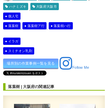
ハナミズキ
大阪府大阪市
,
個人宅
落葉樹
落葉樹ア行
落葉樹ハ行
,
,
イラガ
スミチオン乳剤
場所別の作業事例一覧を見る
Follow Me
落葉樹
|
大阪府
の関連記事