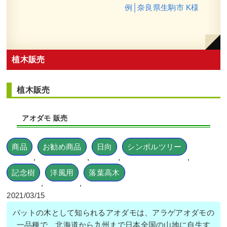
例│奈良県生駒市 K様
植木販売
植木販売
アオダモ 販売
商品
お勧め商品
日向
シンボルツリー
,
,
,
,
記念樹
洋風用
落葉高木
,
,
2021/03/15
バットの木として知られるアオダモは、アラゲアオダモの
一品種で、北海道から九州まで日本全国の山地に自生す