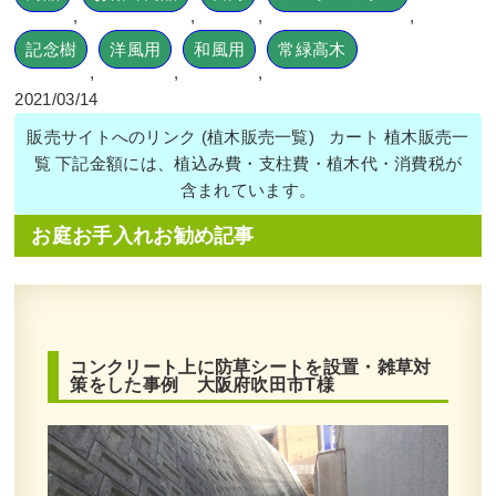
,
,
,
,
記念樹
洋風用
和風用
常緑高木
,
,
,
2021/03/14
販売サイトへのリンク (植木販売一覧) カート 植木販売一
覧 下記金額には、植込み費・支柱費・植木代・消費税が
含まれています。
お庭お手入れお勧め記事
コンクリート上に防草シートを設置・雑草対
策をした事例 大阪府吹田市T様