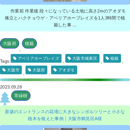
作業前 作業後 段々になっている土地に高さ2mのアオダモ
株立とハクチョウゲ・アベリアホープレイズを1人3時間で植
栽した事 ...
大阪府
植栽
,
アベリアホープレイズ
大阪市城東区
植栽
Tags:
,
,
,
大阪市
大阪府
アオダモ
,
,
2023.09.28
常緑樹
新築のエントランスの花壇に大きなシンボルツリーと小さな
植木を植えた事例｜大阪市鶴見区A様