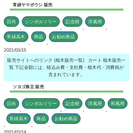
常緑ヤマボウシ 販売
日向
シンボルツリー
記念樹
洋風用
,
,
,
,
常緑高木
商品
お勧め商品
,
,
2021/03/15
販売サイトへのリンク (植木販売一覧) カート 植木販売一
覧 下記金額には、植込み費・支柱費・植木代・消費税が
含まれています。
ソヨゴ株立 販売
日向
シンボルツリー
記念樹
洋風用
和風用
,
,
,
,
常緑高木
商品
お勧め商品
,
,
,
2021/03/14