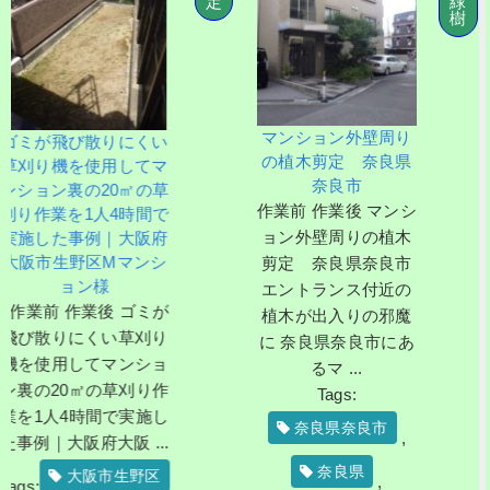
定
緑
樹
4畳半程の
いスペー
にある高
マンション外壁周り
散りにくい
13mのク
の植木剪定 奈良県
使用してマ
ノキを伐
奈良市
20㎡の草
した事例│
作業前 作業後 マンシ
人4時間で
阪市旭区K
ョン外壁周りの植木
例｜大阪府
作業前 作
区Mマンシ
剪定 奈良県奈良市
後 4畳半
様
エントランス付近の
狭いスペ
後 ゴミが
植木が出入りの邪魔
スにある
くい草刈り
に 奈良県奈良市にあ
さ13mの
てマンショ
るマ ...
スノキを
の草刈り作
Tags:
採した事例
間で実施し
大阪市旭区
奈良県奈良市
,
大阪 ...
様 枝葉が
奈良県
阪市生野区
家に接触
,