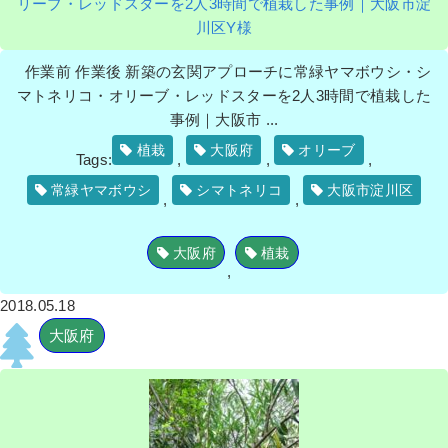
リーブ・レッドスターを2人3時間で植栽した事例｜大阪市淀
川区Y様
作業前 作業後 新築の玄関アプローチに常緑ヤマボウシ・シ
マトネリコ・オリーブ・レッドスターを2人3時間で植栽した
事例｜大阪市 ...
植栽
大阪府
オリーブ
Tags:
,
,
,
常緑ヤマボウシ
シマトネリコ
大阪市淀川区
,
,
大阪府
植栽
,
2018.05.18
大阪府