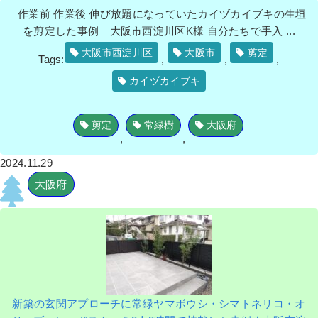
作業前 作業後 伸び放題になっていたカイヅカイブキの生垣
を剪定した事例｜大阪市西淀川区K様 自分たちで手入 ...
大阪市西淀川区
大阪市
剪定
Tags:
,
,
,
カイヅカイブキ
剪定
常緑樹
大阪府
,
,
2024.11.29
大阪府
新築の玄関アプローチに常緑ヤマボウシ・シマトネリコ・オ