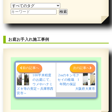
お庭お手入れ施工事例
前の記事へ
次の記事へ
100平米程度
2mのキンモク
のお庭にて、
セイの植栽 1
ウメやハナミ
年間の保証
ズキ等の剪定～兵庫県西
大阪府大東市
宮市～