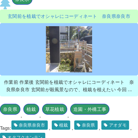
玄関前を植栽でオシャレにコーディネート 奈良県奈良市
作業前 作業後 玄関前を植栽でオシャレにコーディネート 奈
良県奈良市 玄関前が殺風景なので、植栽を植えたい 今回 ...
奈良県
植栽
草花植栽
造園・外構工事
,
,
,
奈良県奈良市
植栽
奈良県
アオダモ
Tags:
,
,
,
,
オタフクナンテン