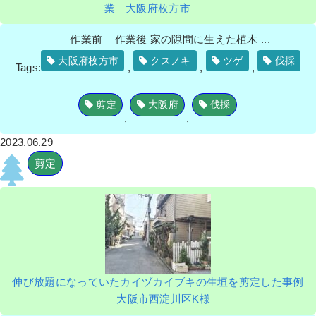
業 大阪府枚方市
作業前 作業後 家の隙間に生えた植木 ...
大阪府枚方市
クスノキ
ツゲ
伐採
Tags:
,
,
,
剪定
大阪府
伐採
,
,
2023.06.29
剪定
伸び放題になっていたカイヅカイブキの生垣を剪定した事例
｜大阪市西淀川区K様