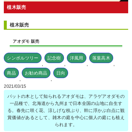
植木販売
植木販売
アオダモ 販売
シンボルツリー
記念樹
洋風用
落葉高木
,
,
,
,
商品
お勧め商品
日向
,
,
2021/03/15
バットの木として知られるアオダモは、アラゲアオダモの
一品種で、北海道から九州まで日本全国の山地に自生す
る。春先に咲く花、涼しげな枝ぶり、幹に浮かぶ白点に観
賞価値があるとして、雑木の庭を中心に個人の庭にも植え
られます。