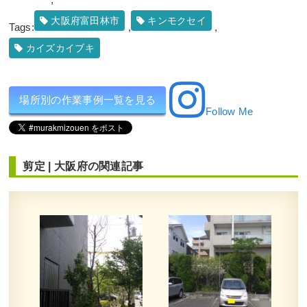
大阪府富田林市
キンモクセイ
Tags:
,
,
カイズカイブキ
場所別の作業事例一覧を見る
Follow Me
剪定
|
大阪府
の関連記事