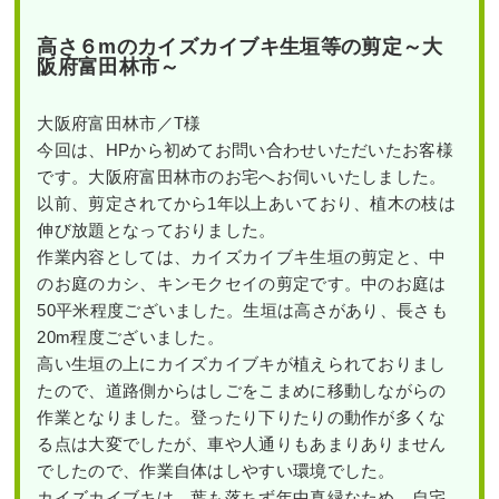
高さ６mのカイズカイブキ生垣等の剪定～大
阪府富田林市～
大阪府富田林市／T様
今回は、HPから初めてお問い合わせいただいたお客様
です。大阪府富田林市のお宅へお伺いいたしました。
以前、剪定されてから1年以上あいており、植木の枝は
伸び放題となっておりました。
作業内容としては、カイズカイブキ生垣の剪定と、中
のお庭のカシ、キンモクセイの剪定です。中のお庭は
50平米程度ございました。生垣は高さがあり、長さも
20m程度ございました。
高い生垣の上にカイズカイブキが植えられておりまし
たので、道路側からはしごをこまめに移動しながらの
作業となりました。登ったり下りたりの動作が多くな
る点は大変でしたが、車や人通りもあまりありません
でしたので、作業自体はしやすい環境でした。
カイズカイブキは、葉も落ちず年中真緑なため、自宅