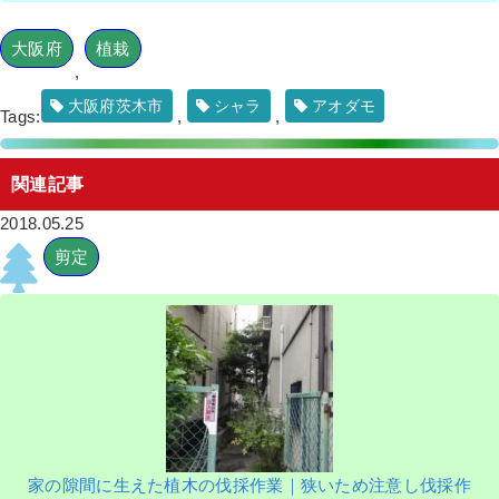
大阪府
植栽
,
大阪府茨木市
シャラ
アオダモ
Tags:
,
,
関連記事
2018.05.25
剪定
家の隙間に生えた植木の伐採作業｜狭いため注意し伐採作