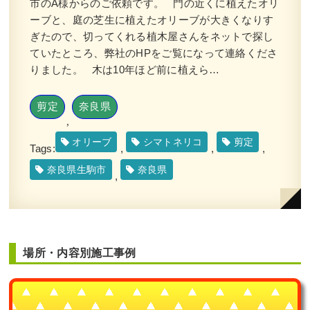
市のA様からのご依頼です。 門の近くに植えたオリ
ーブと、庭の芝生に植えたオリーブが大きくなりす
ぎたので、切ってくれる植木屋さんをネットで探し
ていたところ、弊社のHPをご覧になって連絡くださ
りました。 木は10年ほど前に植えら…
剪定
奈良県
,
オリーブ
シマトネリコ
剪定
Tags:
,
,
,
奈良県生駒市
奈良県
,
場所・内容別施工事例