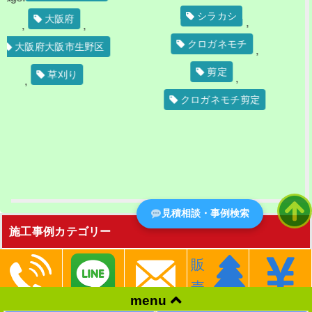
し、近所
シラカシ
阪府
,
,
...
Tags:
クロガネモチ
阪市生野区
,
大阪市
剪定
刈り
,
大阪府
クロガネモチ剪定
旭区
クスノ
伐採
,
見積相談・事例検索
施工事例カテゴリー
販
日向 (3)
売
menu
シンボルツリー (3)