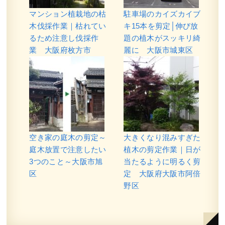
マンション植栽地の枯
駐車場のカイズカイブ
木伐採作業｜枯れてい
キ15本を剪定│伸び放
るため注意し伐採作
題の植木がスッキリ綺
業 大阪府枚方市
麗に 大阪市城東区
空き家の庭木の剪定～
大きくなり混みすぎた
庭木放置で注意したい
植木の剪定作業｜日が
3つのこと～大阪市旭
当たるように明るく剪
区
定 大阪府大阪市阿倍
野区