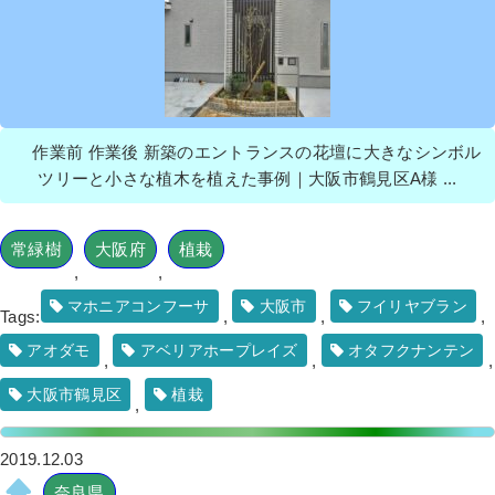
作業前 作業後 新築のエントランスの花壇に大きなシンボル
ツリーと小さな植木を植えた事例｜大阪市鶴見区A様 ...
常緑樹
大阪府
植栽
,
,
マホニアコンフーサ
大阪市
フイリヤブラン
Tags:
,
,
,
アオダモ
アベリアホープレイズ
オタフクナンテン
,
,
,
大阪市鶴見区
植栽
,
2019.12.03
奈良県