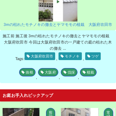
3mの枯れたモチノキの撤去とヤマモモの植栽 大阪府吹田市
施工前 施工後 3mの枯れたモチノキの撤去とヤマモモの植栽
大阪府吹田市 今回は大阪府吹田市の一戸建ての庭の枯れた木
の撤去 ...
大阪府吹田市
モチノキ
ツゲ
Tags:
,
,
抜根
大阪府
伐採
植栽
,
,
,
お庭お手入れピックアップ
剪
常