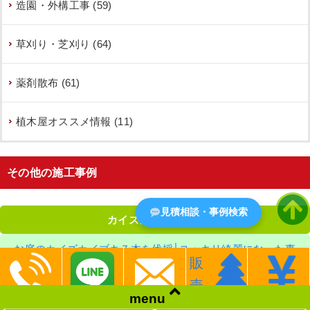
造園・外構工事 (59)
草刈り・芝刈り (64)
薬剤散布 (61)
植木屋オススメ情報 (11)
その他の施工事例
見積相談・事例検索
カイズカイブキ剪定
お庭のカイズカイブキ７本を伐採│スッキリ綺麗になった事
販
例 大阪市平野区
売
menu