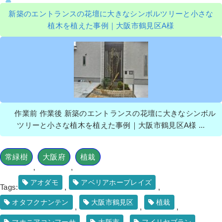
新築のエントランスの花壇に大きなシンボルツリーと小さな
植木を植えた事例｜大阪市鶴見区A様
作業前 作業後 新築のエントランスの花壇に大きなシンボル
ツリーと小さな植木を植えた事例｜大阪市鶴見区A様 ...
常緑樹
大阪府
植栽
,
,
アオダモ
アベリアホープレイズ
Tags:
,
,
オタフクナンテン
大阪市鶴見区
植栽
,
,
,