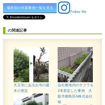
場所別の作業事例一覧を見る
Follow Me
の関連記事
天王寺にあるお寺の庭
会社敷地内のサクラを
木の剪定
3本剪定した事例 大
阪市都島区A株式会社
様