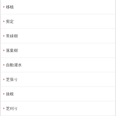
移植
剪定
常緑樹
落葉樹
自動灌水
芝張り
抜根
芝刈り