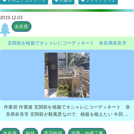
マホニアコンフーサ
大阪市
フイリヤブラン
,
,
2019.12.03
奈良県
玄関前を植栽でオシャレにコーディネート 奈良県奈良市
作業前 作業後 玄関前を植栽でオシャレにコーディネート 奈
良県奈良市 玄関前が殺風景なので、植栽を植えたい 今回 ...
奈良県
植栽
草花植栽
造園・外構工事