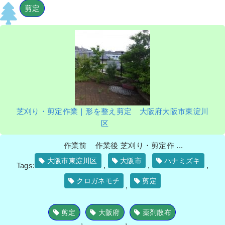
剪定
芝刈り・剪定作業｜形を整え剪定 大阪府大阪市東淀川
区
作業前 作業後 芝刈り・剪定作 ...
大阪市東淀川区
大阪市
ハナミズキ
Tags:
,
,
,
クロガネモチ
剪定
,
剪定
大阪府
薬剤散布
,
,