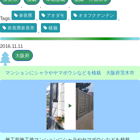
,
,
,
奈良県
アオダモ
オタフクナンテン
Tags:
,
,
,
奈良県奈良市
植栽
,
2016.11.11
大阪府
マンションにシャラやヤマボウシなどを植栽 大阪府茨木市
施工前施工後マンションにシャラやヤマボウシなどを植栽