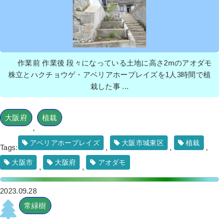
作業前 作業後 段々になっている土地に高さ2mのアオダモ
株立とハクチョウゲ・アベリアホープレイズを1人3時間で植
栽した事 ...
大阪府
植栽
,
アベリアホープレイズ
大阪市城東区
植栽
Tags:
,
,
,
大阪市
大阪府
アオダモ
,
,
2023.09.28
常緑樹