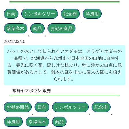
日向
シンボルツリー
記念樹
洋風用
,
,
,
,
落葉高木
商品
お勧め商品
,
,
2021/03/15
バットの木として知られるアオダモは、アラゲアオダモの
一品種で、北海道から九州まで日本全国の山地に自生す
る。春先に咲く花、涼しげな枝ぶり、幹に浮かぶ白点に観
賞価値があるとして、雑木の庭を中心に個人の庭にも植え
られます。
常緑ヤマボウシ 販売
お勧め商品
日向
シンボルツリー
記念樹
,
,
,
,
洋風用
常緑高木
商品
,
,