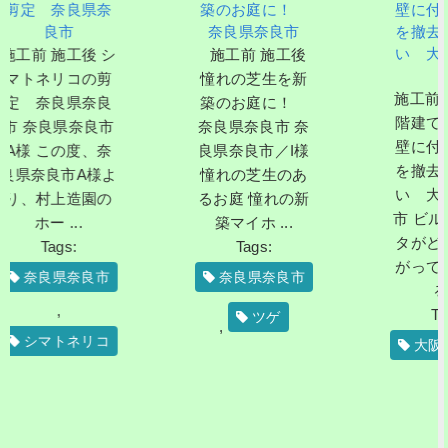
 奈良県奈
築のお庭に！
壁に付いたツ
良市
奈良県奈良市
を撤去して欲
い 大阪府高
 施工後 シ
施工前 施工後
市
ネリコの剪
憧れの芝生を新
施工前 施工後 
奈良県奈良
築のお庭に！
階建てビルの
良県奈良市
奈良県奈良市 奈
壁に付いたツ
この度、奈
良県奈良市／I様
を撤去して欲
良市A様よ
憧れの芝生のあ
い 大阪府高
村上造園の
るお庭 憧れの新
市 ビルの壁の
ー ...
築マイホ ...
タがどんどん
Tags:
Tags:
がって困って
良県奈良市
奈良県奈良市
る ...
,
Tags:
ツゲ
,
マトネリコ
大阪府高槻