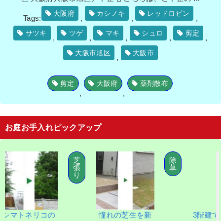
大阪府
カシノキ
レッドロビン
Tags:
,
,
,
サツキ
ツゲ
マキ
シュロ
剪定
,
,
,
,
,
大阪市旭区
大阪市
,
剪定
大阪府
薬剤散布
,
,
お庭お手入れピックアップ
芝
除
張
草
り
トネリコの
憧れの芝生を新
3階建てビルの