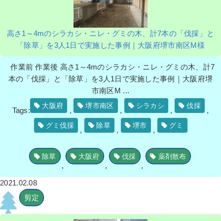
高さ1～4mのシラカシ・ニレ・グミの木、計7本の「伐採」と
「除草」を3人1日で実施した事例｜大阪府堺市南区M様
作業前 作業後 高さ1～4mのシラカシ・ニレ・グミの木、計7
本の「伐採」と「除草」を3人1日で実施した事例｜大阪府堺
市南区M ...
大阪府
堺市南区
シラカシ
伐採
Tags:
,
,
,
,
グミ伐採
除草
堺市
グミ
,
,
,
除草
大阪府
伐採
薬剤散布
,
,
,
2021.02.08
剪定