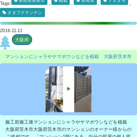
奈良県奈良市
植栽
奈良県
アオダモ
Tags:
,
,
,
,
オタフクナンテン
2016.11.11
大阪府
マンションにシャラやヤマボウシなどを植栽 大阪府茨木市
施工前施工後マンションにシャラやヤマボウシなどを植栽
大阪府茨木市大阪府茨木市のマンションのオーナー様からの
ご依頼です。「マンション1階にある、自分の部屋の個人庭