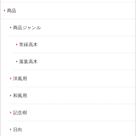
商品
商品ジャンル
常緑高木
落葉高木
洋風用
和風用
記念樹
日向