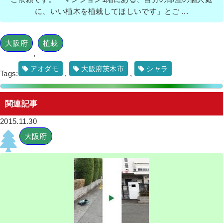
に、いい植木を植栽してほしいです」とご ...
大阪府
植栽
,
アオダモ
大阪府茨木市
シャラ
Tags:
,
,
関連記事
2015.11.30
大阪府