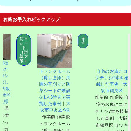
お庭お手入れピックアップ
防草
除
防
シー
草
シ
ト
ト
（雑
（
草対
草
策）
策
トランクルーム
自宅のお庭にコ
（貸し倉庫）周
クチナシ7本を植
囲の草刈りと防
栽した事例 大
草シートの敷設
阪市鶴見区
を1人3時間で実
作業前 作業後 自
施した事例｜大
宅のお庭にコク
阪市中央区K様
チナシ7本を植栽
作業前 作業後
した事例 大阪
トランクルーム
市鶴見区 サツキ
（貸し倉庫）周