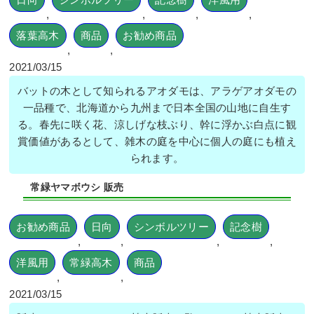
,
,
,
,
落葉高木
商品
お勧め商品
,
,
2021/03/15
バットの木として知られるアオダモは、アラゲアオダモの
一品種で、北海道から九州まで日本全国の山地に自生す
る。春先に咲く花、涼しげな枝ぶり、幹に浮かぶ白点に観
賞価値があるとして、雑木の庭を中心に個人の庭にも植え
られます。
常緑ヤマボウシ 販売
お勧め商品
日向
シンボルツリー
記念樹
,
,
,
,
洋風用
常緑高木
商品
,
,
2021/03/15