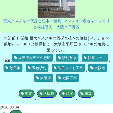
巨大クスノキの伐採と植木の植栽│マンション敷地をスッキリ
と模様替え 大阪市平野区
作業前 作業後 巨大クスノキの伐採と植木の植栽│マンション
敷地をスッキリと模様替え 大阪市平野区 クスノキの落葉に
困ってい ...
大阪府大阪市生野区
砂利敷き
防草シート
Tags:
,
,
,
除草剤
五色砂利
防草シート工事
大阪市
,
,
,
,
大阪府
造園工事
,
剪定
大阪府
伐採
植栽
,
,
,
2020.09.04