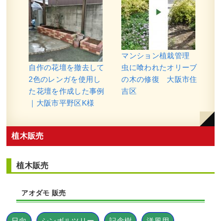
マンション植栽管理
自作の花壇を撤去して
虫に喰われたオリーブ
2色のレンガを使用し
の木の修復 大阪市住
た花壇を作成した事例
吉区
｜大阪市平野区K様
植木販売
植木販売
アオダモ 販売
日向
シンボルツリー
記念樹
洋風用