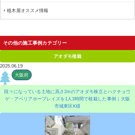
植木屋オススメ情報
その他の施工事例カテゴリー
アオダモ植栽
2025.06.19
大阪府
段々になっている土地に高さ2mのアオダモ株立とハクチョウ
ゲ・アベリアホープレイズを1人3時間で植栽した事例｜大阪
市城東区K様