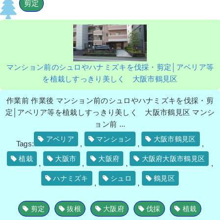
剪定
マンション前のシュロやハナミズキを伐採・剪定│アベリア等
を植栽しすっきり美しく 大阪市鶴見区
作業前 作業後 マンション前のシュロやハナミズキを伐採・剪
定│アベリア等を植栽しすっきり美しく 大阪市鶴見区 マンシ
ョン前 ...
アベリア
マンション
大阪市鶴見区
Tags:
,
,
,
植栽
大阪市
大阪府
大阪府大阪市鶴見区
,
,
,
,
ハナミズキ
シュロ
鶴見区
,
,
剪定
抜根
大阪府
伐採
植栽
,
,
,
,