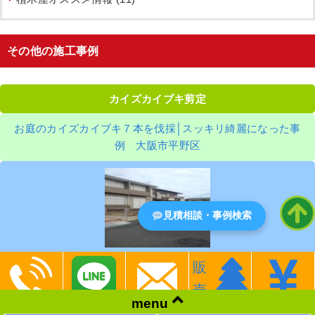
その他の施工事例
カイズカイブキ剪定
お庭のカイズカイブキ７本を伐採│スッキリ綺麗になった事
例 大阪市平野区
見積相談・事例検索
販
植木伐採作業前 植木伐採作業後 お庭のカイズカイブキ７本を
伐採│スッキリ綺麗になった事例 大阪市平野区 枯れた自宅の
売
menu
カイズ ...