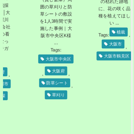
の枯れた跡地
囲の草刈りと防
に、花の咲く品
草シートの敷設
種を植えてほし
を1人3時間で実
い ...
施した事例｜大
植栽
Tags:
,
阪市中央区K様
...
大阪市
,
Tags:
大阪市鶴見区
大阪市中央区
大阪府
,
,
防草シート
,
草刈り