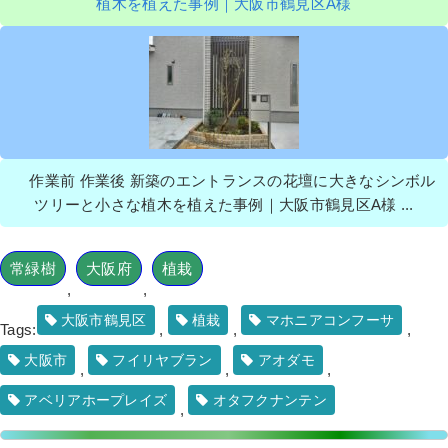
植木を植えた事例｜大阪市鶴見区A様
作業前 作業後 新築のエントランスの花壇に大きなシンボル
ツリーと小さな植木を植えた事例｜大阪市鶴見区A様 ...
常緑樹
大阪府
植栽
,
,
大阪市鶴見区
植栽
マホニアコンフーサ
Tags:
,
,
,
大阪市
フイリヤブラン
アオダモ
,
,
,
アベリアホープレイズ
オタフクナンテン
,