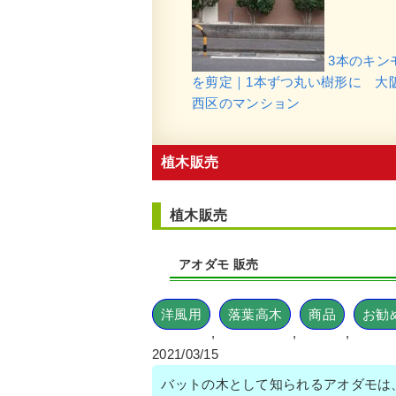
3本のキン
を剪定｜1本ずつ丸い樹形に 大
西区のマンション
植木販売
植木販売
アオダモ 販売
洋風用
落葉高木
商品
お勧
,
,
,
2021/03/15
バットの木として知られるアオダモは