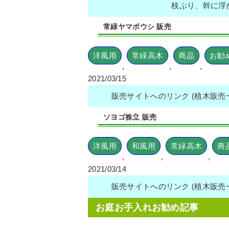
枝ぶり、幹に浮
常緑ヤマボウシ 販売
洋風用
常緑高木
商品
お勧
,
,
,
2021/03/15
販売サイトへのリンク (植木販
ソヨゴ株立 販売
洋風用
和風用
常緑高木
商
,
,
,
2021/03/14
販売サイトへのリンク (植木販
お庭お手入れお勧め記事