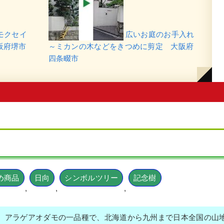
モクセイ
広いお庭のお手入れ
阪府堺市
～ミカンの木などをきつめに剪定 大阪府
四条畷市
め商品
日向
シンボルツリー
記念樹
,
,
,
、アラゲアオダモの一品種で、北海道から九州まで日本全国の山