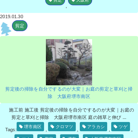
剪定
大阪府
,
2019.01.30
剪定
剪定後の掃除を自分でするのが大変｜お庭の剪定と草刈と掃
除 大阪府堺市南区
施工前 施工後 剪定後の掃除を自分でするのが大変｜お庭の
剪定と草刈と掃除 大阪府堺市南区 庭の雑草と伸び ...
堺市南区
クロマツ
アラカシ
ツゲ
Tags:
,
,
,
,