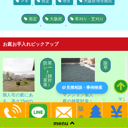
マキ
剪定
堺市
大阪府堺市南区
,
,
,
剪定
大阪府
草刈り・芝刈り
,
,
お庭お手入れピックアップ
防草
除
シー
草
ト
（雑
草対
策）
見積相談・事例検索
の庭にあ
マンション個人
マンションの
15mの
庭の雑草対策｜
取り作業｜フ
ケヤキを
防草シート（彩
販
スに残さずき
事例│大
植兼美）施
売
に作業 大阪
区 K様
工 大阪府枚
menu
市南区
方市
業後 個