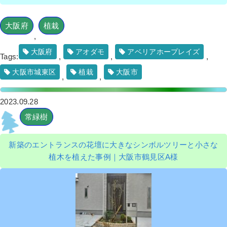
大阪府
植栽
,
大阪府
アオダモ
アベリアホープレイズ
Tags:
,
,
,
大阪市城東区
植栽
大阪市
,
,
2023.09.28
常緑樹
新築のエントランスの花壇に大きなシンボルツリーと小さな
植木を植えた事例｜大阪市鶴見区A様