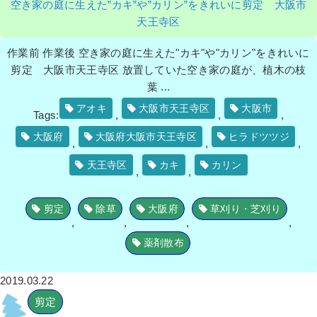
空き家の庭に生えた”カキ”や”カリン”をきれいに剪定 大阪市
天王寺区
作業前 作業後 空き家の庭に生えた"カキ"や"カリン"をきれいに
剪定 大阪市天王寺区 放置していた空き家の庭が、植木の枝
葉 ...
アオキ
大阪市天王寺区
大阪市
Tags:
,
,
,
大阪府
大阪府大阪市天王寺区
ヒラドツツジ
,
,
,
天王寺区
カキ
カリン
,
,
剪定
除草
大阪府
草刈り・芝刈り
,
,
,
,
薬剤散布
2019.03.22
剪定