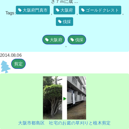
さ７ｍに成 ...
大阪府門真市
大阪府
ゴールドクレスト
Tags:
,
,
,
伐採
大阪府
伐採
,
2014.08.06
剪定
大阪市都島区 社宅のお庭の草刈りと植木剪定