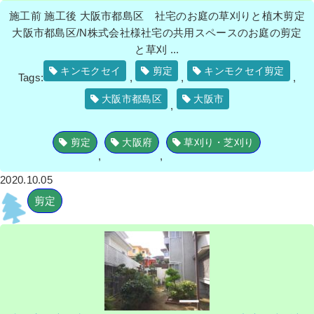
施工前 施工後 大阪市都島区 社宅のお庭の草刈りと植木剪定
大阪市都島区/N株式会社様社宅の共用スペースのお庭の剪定
と草刈 ...
キンモクセイ
剪定
キンモクセイ剪定
Tags:
,
,
,
大阪市都島区
大阪市
,
剪定
大阪府
草刈り・芝刈り
,
,
2020.10.05
剪定