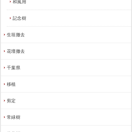
和風用
記念樹
生垣撤去
花壇撤去
千葉県
移植
剪定
常緑樹