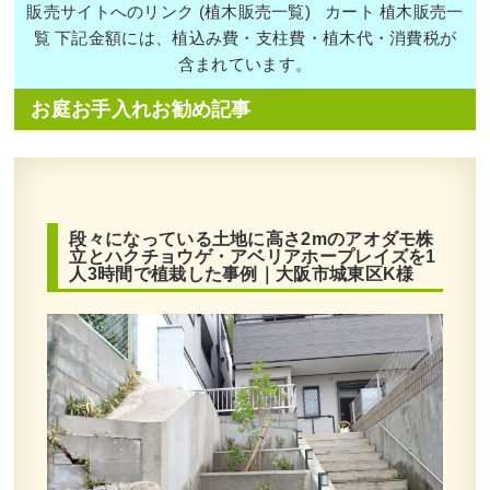
販売サイトへのリンク (植木販売一覧) カート 植木販売一
覧 下記金額には、植込み費・支柱費・植木代・消費税が
含まれています。
お庭お手入れお勧め記事
段々になっている土地に高さ2mのアオダモ株
立とハクチョウゲ・アベリアホープレイズを1
人3時間で植栽した事例｜大阪市城東区K様