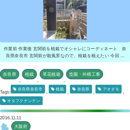
作業前 作業後 玄関前を植栽でオシャレにコーディネート 奈
良県奈良市 玄関前が殺風景なので、植栽を植えたい 今回 ...
奈良県
植栽
草花植栽
造園・外構工事
,
,
,
奈良県奈良市
植栽
奈良県
アオダモ
Tags:
,
,
,
,
オタフクナンテン
2016.11.11
大阪府