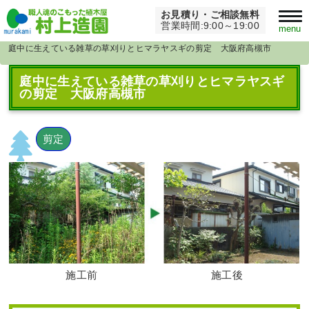
お見積り・ご相談無料
Home
>
草刈り・芝刈り
>
営業時間:9:00～19:00
menu
庭中に生えている雑草の草刈りとヒマラヤスギの剪定 大阪府高槻市
庭中に生えている雑草の草刈りとヒマラヤスギ
の剪定 大阪府高槻市
剪定
施工前
施工後