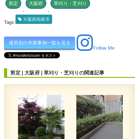
剪定
大阪府
草刈り・芝刈り
,
,
大阪府高槻市
Tags:
場所別の作業事例一覧を見る
Follow Me
剪定
|
大阪府
|
草刈り・芝刈り
の関連記事