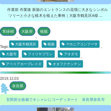
作業前 作業後 新築のエントランスの花壇に大きなシンボル
ツリーと小さな植木を植えた事例｜大阪市鶴見区A様 ...
常緑樹
大阪府
植栽
,
,
大阪市鶴見区
植栽
マホニアコンフーサ
Tags:
,
,
,
大阪市
フイリヤブラン
アオダモ
,
,
,
アベリアホープレイズ
オタフクナンテン
,
2019.12.03
奈良県
玄関前を植栽でオシャレにコーディネート 奈良県奈良市