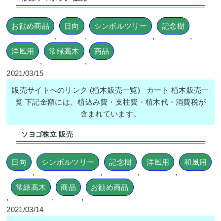
お勧め商品
日向
シンボルツリー
記念樹
,
,
,
,
洋風用
常緑高木
商品
,
,
2021/03/15
販売サイトへのリンク (植木販売一覧) カート 植木販売一
覧 下記金額には、植込み費・支柱費・植木代・消費税が
含まれています。
ソヨゴ株立 販売
日向
シンボルツリー
記念樹
洋風用
和風用
,
,
,
,
常緑高木
商品
お勧め商品
,
,
,
2021/03/14