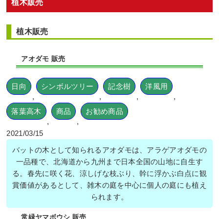
植木販売
植木販売
アオダモ 販売
日向
シンボルツリー
記念樹
洋風用
,
,
,
,
落葉高木
商品
お勧め商品
,
,
2021/03/15
バットの木として知られるアオダモは、アラゲアオダモの
一品種で、北海道から九州まで日本全国の山地に自生す
る。春先に咲く花、涼しげな枝ぶり、幹に浮かぶ白点に観
賞価値があるとして、雑木の庭を中心に個人の庭にも植え
られます。
常緑ヤマボウシ 販売