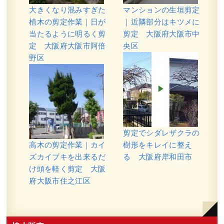
大きくなり混みすぎた
マンションの生垣剪定
植木の剪定作業｜日が
｜近隣部分はキツメに
当たるように明るく剪
剪定 大阪府大阪市中
定 大阪府大阪市阿倍
央区
野区
剪定でシダレザクラの
高木の剪定作業｜カイ
樹形をキレイに整え
ズカイブキを出来るだ
る 大阪府岸和田市
け頭を軽く剪定 大阪
府大阪市住之江区