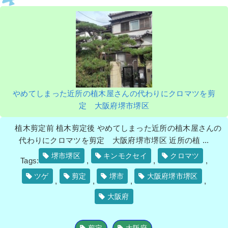
やめてしまった近所の植木屋さんの代わりにクロマツを剪
定 大阪府堺市堺区
植木剪定前 植木剪定後 やめてしまった近所の植木屋さんの
代わりにクロマツを剪定 大阪府堺市堺区 近所の植 ...
堺市堺区
キンモクセイ
クロマツ
Tags:
,
,
,
ツゲ
剪定
堺市
大阪府堺市堺区
,
,
,
,
大阪府