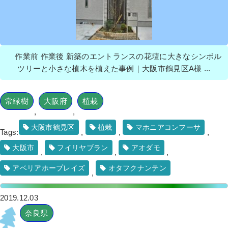
作業前 作業後 新築のエントランスの花壇に大きなシンボル
ツリーと小さな植木を植えた事例｜大阪市鶴見区A様 ...
常緑樹
大阪府
植栽
,
,
大阪市鶴見区
植栽
マホニアコンフーサ
Tags:
,
,
,
大阪市
フイリヤブラン
アオダモ
,
,
,
アベリアホープレイズ
オタフクナンテン
,
2019.12.03
奈良県