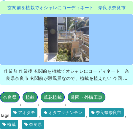
玄関前を植栽でオシャレにコーディネート 奈良県奈良市
作業前 作業後 玄関前を植栽でオシャレにコーディネート 奈
良県奈良市 玄関前が殺風景なので、植栽を植えたい 今回 ...
奈良県
植栽
草花植栽
造園・外構工事
,
,
,
アオダモ
オタフクナンテン
奈良県奈良市
Tags:
,
,
,
植栽
奈良県
,