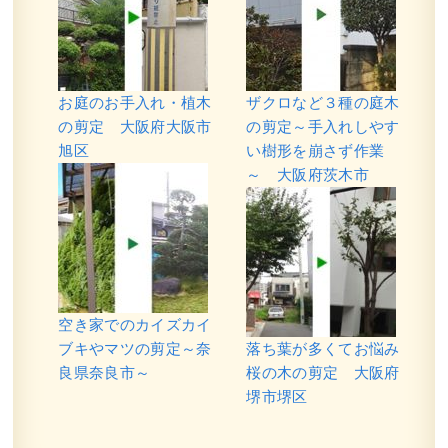
お庭のお手入れ・植木
ザクロなど３種の庭木
の剪定 大阪府大阪市
の剪定～手入れしやす
旭区
い樹形を崩さず作業
～ 大阪府茨木市
空き家でのカイズカイ
ブキやマツの剪定～奈
落ち葉が多くてお悩み
良県奈良市～
桜の木の剪定 大阪府
堺市堺区