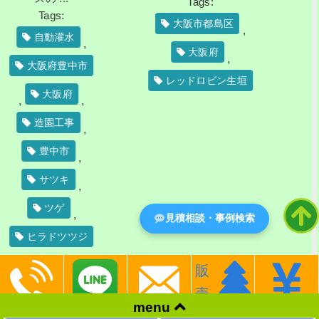
Tags:
gs:
大阪市都島区
,
動灌水
,
大阪府
,
府豊中市
レッドロビン生垣
大阪府
,
園工事
,
中市
,
ツキ
,
ツゲ
,
見積相談・事例検索
ドツツジ
販
売
施工事例カテゴリー
menu