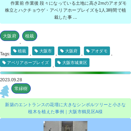
作業前 作業後 段々になっている土地に高さ2mのアオダモ
株立とハクチョウゲ・アベリアホープレイズを1人3時間で植
栽した事 ...
大阪府
植栽
,
植栽
大阪市
大阪府
アオダモ
Tags:
,
,
,
,
アベリアホープレイズ
大阪市城東区
,
2023.09.28
常緑樹
新築のエントランスの花壇に大きなシンボルツリーと小さな
植木を植えた事例｜大阪市鶴見区A様