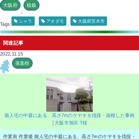
大阪府
植栽
,
シャラ
アオダモ
大阪府茨木市
Tags:
,
,
関連記事
2022.11.15
落葉樹
個人宅の中庭にある、高さ7mのケヤキを伐採・抜根した事例
│大阪市旭区 T様
作業前 作業後 個人宅の中庭にある、高さ7mのケヤキを伐採・