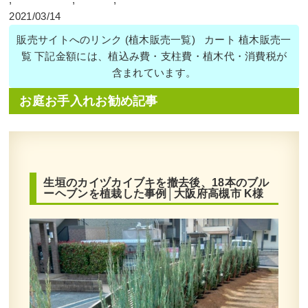
2021/03/14
販売サイトへのリンク (植木販売一覧) カート 植木販売一
覧 下記金額には、植込み費・支柱費・植木代・消費税が
含まれています。
お庭お手入れお勧め記事
生垣のカイヅカイブキを撤去後、18本のブル
ーヘブンを植栽した事例│大阪府高槻市 K様