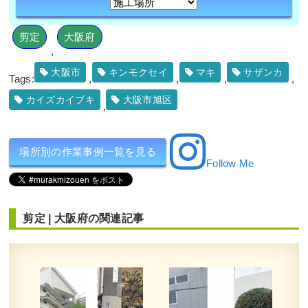
剪定
大阪府
,
大阪市
キンモクセイ
マキ
サザンカ
Tags:
,
,
,
,
カイズカイブキ
大阪市旭区
,
場所別の作業事例一覧を見る
Follow Me
剪定
|
大阪府
の関連記事