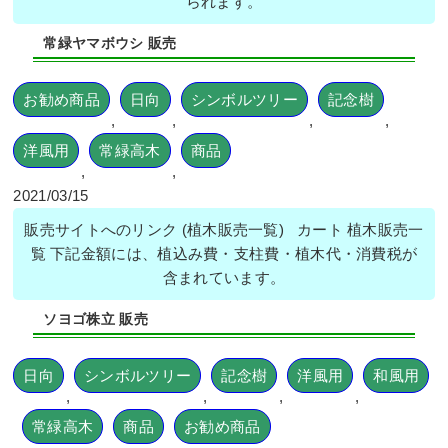
られます。
常緑ヤマボウシ 販売
お勧め商品
日向
シンボルツリー
記念樹
,
,
,
,
洋風用
常緑高木
商品
,
,
2021/03/15
販売サイトへのリンク (植木販売一覧) カート 植木販売一
覧 下記金額には、植込み費・支柱費・植木代・消費税が
含まれています。
ソヨゴ株立 販売
日向
シンボルツリー
記念樹
洋風用
和風用
,
,
,
,
常緑高木
商品
お勧め商品
,
,
,