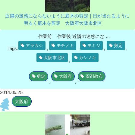
近隣の迷惑にならないように庭木の剪定｜日が当たるように
明るく庭木を剪定 大阪府大阪市北区
作業前 作業後 近隣の迷惑にな ...
アラカシ
モチノキ
モミジ
剪定
Tags:
,
,
,
,
大阪市北区
カシノキ
,
剪定
大阪府
薬剤散布
,
,
2014.09.25
大阪府