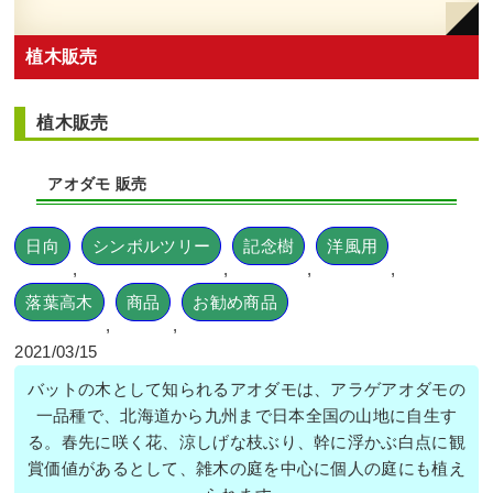
植木販売
植木販売
アオダモ 販売
日向
シンボルツリー
記念樹
洋風用
,
,
,
,
落葉高木
商品
お勧め商品
,
,
2021/03/15
バットの木として知られるアオダモは、アラゲアオダモの
一品種で、北海道から九州まで日本全国の山地に自生す
る。春先に咲く花、涼しげな枝ぶり、幹に浮かぶ白点に観
賞価値があるとして、雑木の庭を中心に個人の庭にも植え