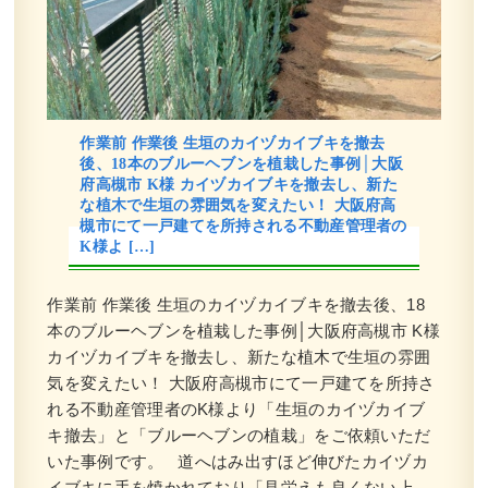
作業前 作業後 生垣のカイヅカイブキを撤去
後、18本のブルーヘブンを植栽した事例│大阪
府高槻市 K様 カイヅカイブキを撤去し、新た
な植木で生垣の雰囲気を変えたい！ 大阪府高
槻市にて一戸建てを所持される不動産管理者の
K様よ […]
作業前 作業後 生垣のカイヅカイブキを撤去後、18
本のブルーヘブンを植栽した事例│大阪府高槻市 K様
カイヅカイブキを撤去し、新たな植木で生垣の雰囲
気を変えたい！ 大阪府高槻市にて一戸建てを所持さ
れる不動産管理者のK様より「生垣のカイヅカイブ
キ撤去」と「ブルーヘブンの植栽」をご依頼いただ
いた事例です。 道へはみ出すほど伸びたカイヅカ
イブキに手を焼かれており「見栄えも良くない上、