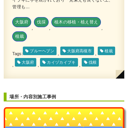
管理も…
大阪府
伐採
植木の移植・植え替え
,
,
,
植栽
ブルーヘブン
大阪府高槻市
植栽
Tags:
,
,
大阪府
カイヅカイブキ
伐根
,
,
,
場所・内容別施工事例