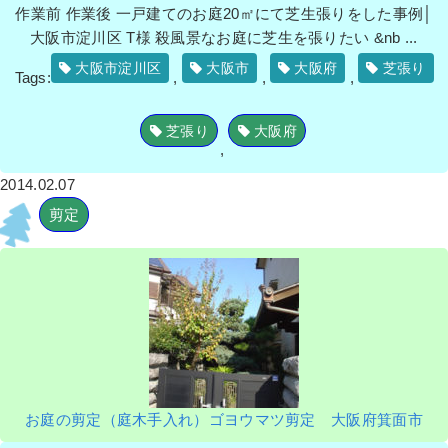
作業前 作業後 一戸建てのお庭20㎡にて芝生張りをした事例│
大阪市淀川区 T様 殺風景なお庭に芝生を張りたい &nb ...
大阪市淀川区
大阪市
大阪府
芝張り
Tags:
,
,
,
芝張り
大阪府
,
2014.02.07
剪定
お庭の剪定（庭木手入れ）ゴヨウマツ剪定 大阪府箕面市