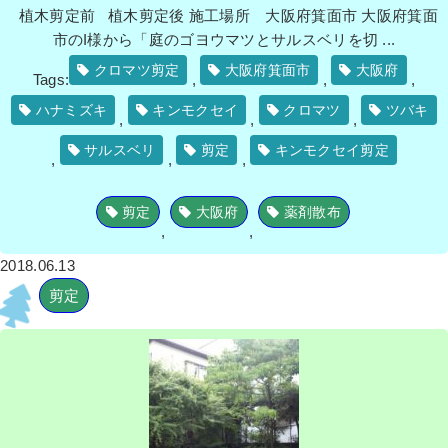
植木剪定前 植木剪定後 施工場所 大阪府箕面市 大阪府箕面
市のI様から「庭のゴヨウマツとサルスベリを切 ...
クロマツ剪定
大阪府箕面市
大阪府
Tags:
,
,
,
ハナミズキ
キンモクセイ
クロマツ
ツバキ
,
,
,
サルスベリ
剪定
キンモクセイ剪定
,
,
,
剪定
大阪府
薬剤散布
,
,
2018.06.13
剪定