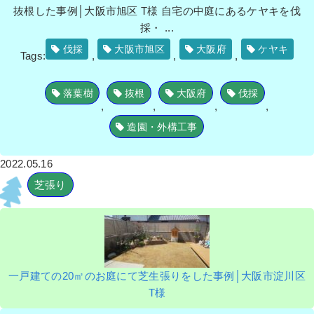
抜根した事例│大阪市旭区 T様 自宅の中庭にあるケヤキを伐
採・ ...
伐採
大阪市旭区
大阪府
ケヤキ
Tags:
,
,
,
落葉樹
抜根
大阪府
伐採
,
,
,
,
造園・外構工事
2022.05.16
芝張り
一戸建ての20㎡のお庭にて芝生張りをした事例│大阪市淀川区
T様