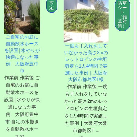
剪
防草
定
シー
ト
（雑
草対
策）
のお庭に
一戸建て
水ホース
一度も手入れをして
策にシー
水やりが
いなかった高さ2mの
で防草工
なった事
レッドロビンの生垣
府木
阪府豊中
剪定を1人4時間で実
施工前 施
市
施した事例｜大阪府
建ての雑
作業後 ご
大阪市都島区T様
シートと
お庭に自
作業前 作業後 一度
草工事 
ホースを
も手入れをしていな
津川市 京
やりが快
かった高さ2mのレッ
川市/K様
った事
ドロビンの生垣剪定
...
阪府豊中
を1人4時間で実施し
Tag
の水撒き
た事例｜大阪府大阪
散水ホー
京都府
市都島区T ...
...