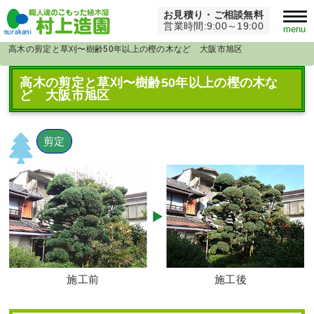
お見積り・ご相談無料
Home
>
大阪府
>
営業時間:9:00～19:00
menu
高木の剪定と草刈〜樹齢50年以上の樫の木など 大阪市旭区
高木の剪定と草刈〜樹齢50年以上の樫の木な
ど 大阪市旭区
剪定
施工前
施工後