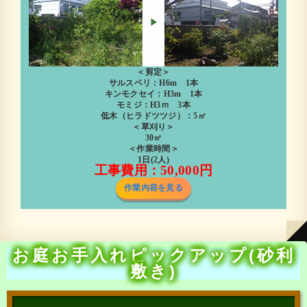
＜剪定＞
サルスベリ：H6m 1本
キンモクセイ：H3m 1本
モミジ：H3ｍ 3本
低木（ヒラドツツジ）：5㎡
＜草刈り＞
30㎡
＜作業時間＞
1日(2人)
工事費用：50,000円
作業内容を見る
お庭お手入れピックアップ(砂利
敷き)