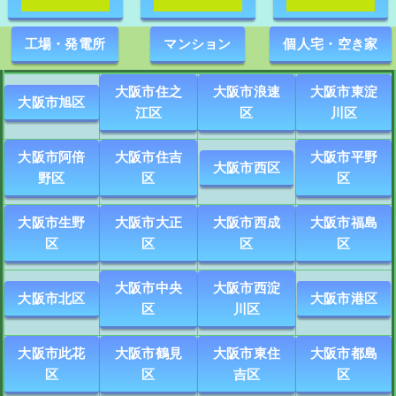
工場・発電所
マンション
個人宅・空き家
大阪市住之
大阪市浪速
大阪市東淀
大阪市旭区
江区
区
川区
大阪市阿倍
大阪市住吉
大阪市平野
大阪市西区
野区
区
区
大阪市生野
大阪市大正
大阪市西成
大阪市福島
区
区
区
区
大阪市中央
大阪市西淀
大阪市北区
大阪市港区
区
川区
大阪市此花
大阪市鶴見
大阪市東住
大阪市都島
区
区
吉区
区