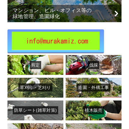
マンション、ビル・オフィス等の
緑地管理、造園緑化
剪定
伐採
草刈り・芝刈り
造園・外構工事
防草シート(雑草対策)
植木販売