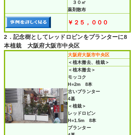
３０㎡
薬剤散布
￥２５，０００
2．記念樹としてレッドロビンをプランターに8
本植栽 大阪府大阪市中央区
大阪府大阪市中央区
＜植木撤去、植栽＞
＜植木撤去＞
モッコク
H=2m 8本
古いプランター
4基
＜植栽＞
レッドロビン
H=1.5m 8本
プランター
4基