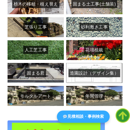
植木の移植・植え替え
固まる土工事(土舗装)
芝張り工事
砂利敷き工事
人工芝工事
花壇植栽
固まる君
造園設計（デザイン集）
モルタルアート
年間管理
見積相談・事例検索