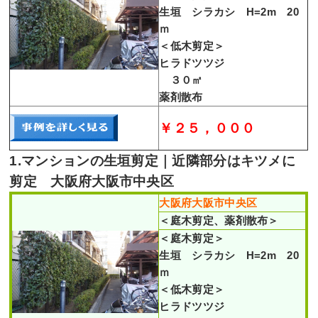
生垣 シラカシ H=2m 20
ｍ
＜低木剪定＞
ヒラドツツジ
３０㎡
薬剤散布
￥２５，０００
1.マンションの生垣剪定｜近隣部分はキツメに
剪定 大阪府大阪市中央区
大阪府大阪市中央区
＜庭木剪定、薬剤散布＞
＜庭木剪定＞
生垣 シラカシ H=2m 20
ｍ
＜低木剪定＞
ヒラドツツジ