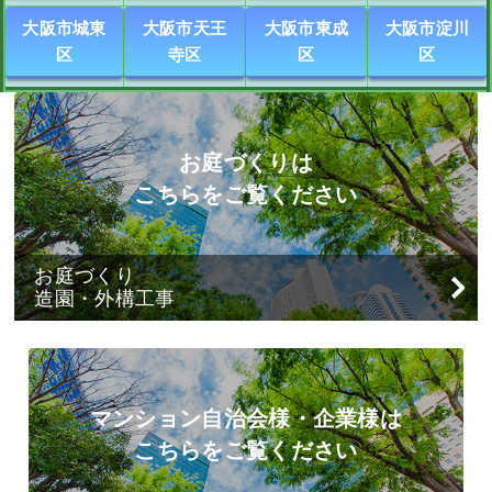
大阪市城東
大阪市天王
大阪市東成
大阪市淀川
区
寺区
区
区
お庭づくりは
こちらをご覧ください
お庭づくり
造園・外構工事
マンション自治会様・企業様は
こちらをご覧ください