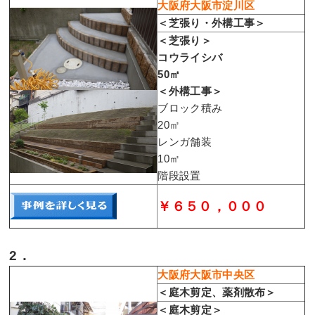
大阪府大阪市淀川区
＜芝張り・外構工事＞
＜芝張り＞
コウライシバ
50㎡
＜外構工事＞
ブロック積み
20㎡
レンガ舗装
10㎡
階段設置
￥６５０，０００
2．
大阪府大阪市中央区
＜庭木剪定、薬剤散布＞
＜庭木剪定＞