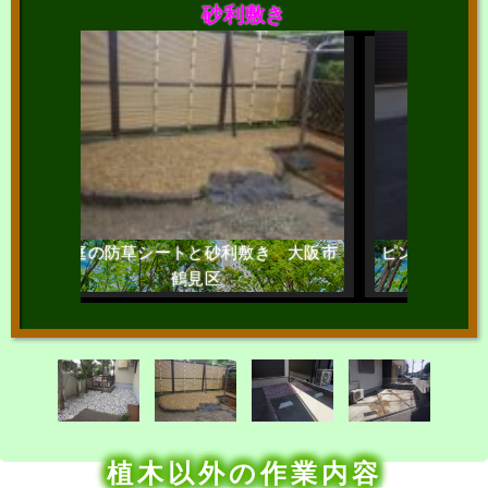
砂利敷き
防草シートと砂利敷き 大阪市
ピンク色の砂利で美しく整え
鶴見区
市都島区
植木以外の作業内容