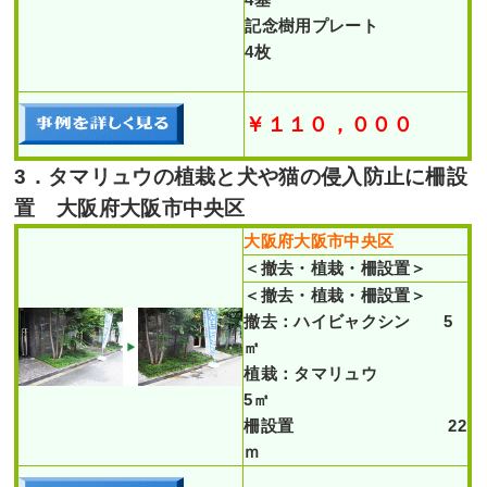
記念樹用プレート
4枚
￥１１０，０００
3．タマリュウの植栽と犬や猫の侵入防止に柵設
置 大阪府大阪市中央区
大阪府大阪市中央区
＜撤去・植栽・柵設置＞
＜撤去・植栽・柵設置＞
撤去：ハイビャクシン 5
㎡
植栽：タマリュウ
5㎡
柵設置 22
ｍ