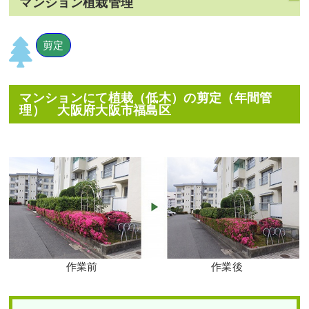
マンション植栽管理
剪定
マンションにて植栽（低木）の剪定（年間管
理） 大阪府大阪市福島区
作業前
作業後