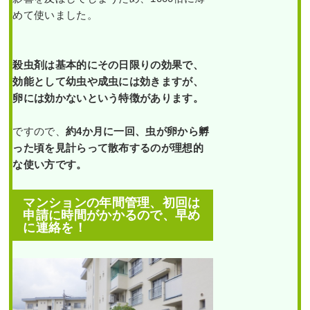
めて使いました。
殺虫剤は基本的にその日限りの効果で、
効能として幼虫や成虫には効きますが、
卵には効かないという特徴があります。
ですので、
約4か月に一回、虫が卵から孵
った頃を見計らって散布するのが理想的
な使い方です。
マンションの年間管理、初回は
申請に時間がかかるので、早め
に連絡を！