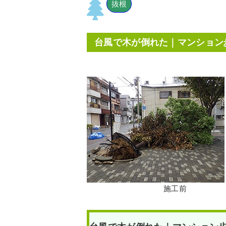
抜根
台風で木が倒れた｜マンション
施工前