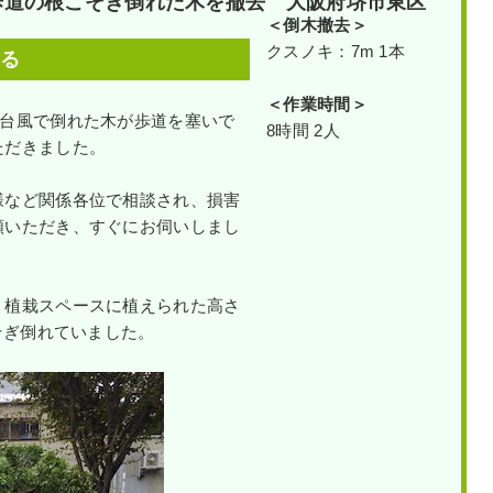
歩道の根こそぎ倒れた木を撤去 大阪府堺市東区
＜倒木撤去
＞
クスノキ：7m 1本
いる
＜作業時間＞
「台風で倒れた木が歩道を塞いで
8時間 2人
ただきました。
様など関係各位で相談され、損害
頼いただき、すぐにお伺いしまし
、植栽スペースに植えられた高さ
そぎ倒れていました。