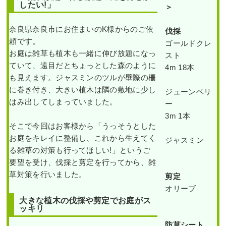
したい!」
＞
奈良県奈良市にお住まいのK様からのご依
伐採
頼です。
ゴールドクレ
お庭は雑草も植木も一緒に伸び放題になっ
スト
ていて、遠目だとちょっとした森のように
4m 18本
も見えます。ジャスミンのツルが壁際の柵
に巻き付き、大きい植木は隣の敷地に少し
ジューンベリ
はみ出してしまっていました。
ー
3m 1本
そこで今回はお客様から「うっそうとした
お庭をキレイに整備し、これから生えてく
ジャスミン
る雑草の対策も行ってほしい!」というご
要望を受け、伐採と剪定を行ってから、雑
草対策を行いました。
剪定
オリーブ
大きな植木の伐採や剪定でお庭がス
ッキリ
防草シート