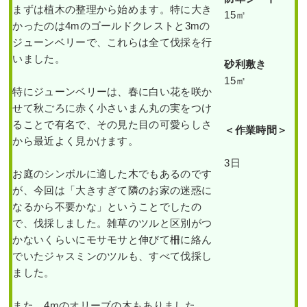
まずは植木の整理から始めます。特に大き
15㎡
かったのは4mのゴールドクレストと3mの
ジューンベリーで、これらは全て伐採を行
いました。
砂利敷き
15㎡
特にジューンベリーは、春に白い花を咲か
せて秋ごろに赤く小さいまん丸の実をつけ
ることで有名で、その見た目の可愛らしさ
＜作業時間＞
から最近よく見かけます。
3日
お庭のシンボルに適した木でもあるのです
が、今回は「大きすぎて隣のお家の迷惑に
なるから不要かな」ということでしたの
で、伐採しました。雑草のツルと区別がつ
かないくらいにモサモサと伸びて柵に絡ん
でいたジャスミンのツルも、すべて伐採し
ました。
また、4mのオリーブの木もありました。