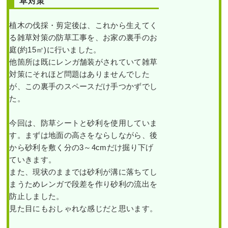
草対策
植木の伐採・剪定後は、これから生えてく
る雑草対策の防草工事を、お家の裏手のお
庭(約15㎡)に行いました。
他箇所は既にレンガ舗装がされていて雑草
対策にそれほど問題はありませんでした
が、この裏手のスペースだけ手つかずでし
た。
今回は、防草シートと砂利を使用していま
す。まずは地面の高さをならしながら、後
から砂利を敷く分の3～4cmだけ掘り下げ
ていきます。
また、現状のままでは砂利が溝に落ちてし
まうためレンガで段差を作り砂利の流出を
防止しました。
見た目にもおしゃれな感じだと思います。