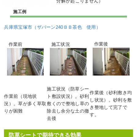
分解が起こりません）
施工例
兵庫県宝塚市（ザバーン240ＢＢ茶色 使用）
作業後
作業前
施工状況
施工状況（防草シー
作業後（砂利敷き均
作業前（現地状
ト敷設状況）。砂利
し状況）。砂利を敷
況）。草が多く草取
敷くので整地し草の
き整地して完了で
りが困難
除去し余分な土の撤
す。
去後
防草シートで期待できる効果