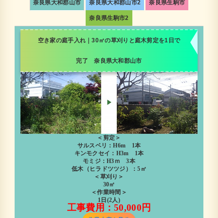
奈良県大和郡山市
奈良県大和郡山市2
奈良県生駒市
奈良県生駒市2
空き家の庭手入れ｜30㎡の草刈りと庭木剪定を1日で
完了 奈良県大和郡山市
＜剪定＞
サルスベリ：H6m 1本
キンモクセイ：H3m 1本
モミジ：H3ｍ 3本
低木（ヒラドツツジ）：5㎡
＜草刈り＞
30㎡
＜作業時間＞
1日(2人)
工事費用：50,000円