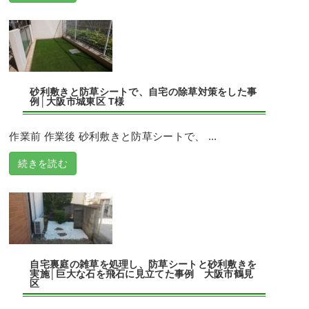
砂利敷きと防草シートで、自宅の除草対策をした事
例│大阪市城東区 T様
作業前 作業後 砂利敷きと防草シートで、 ...
続きを読む
自宅裏庭の雑草を処理し、防草シートと砂利敷きを
実施│巨大な石を飛石に見立てた事例 大阪市鶴見
区