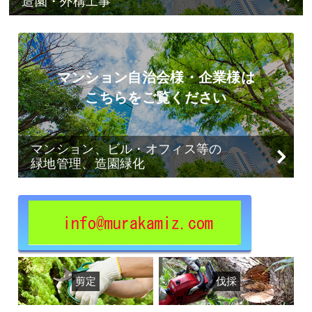
造園・外構工事
マンション自治会様・企業様は
こちらをご覧ください
マンション、ビル・オフィス等の
緑地管理、造園緑化
剪定
伐採