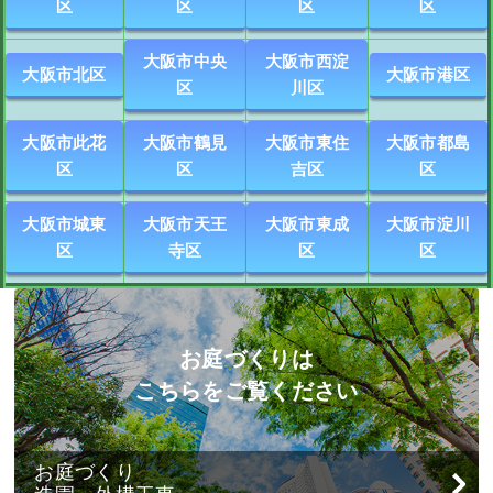
区
区
区
区
大阪市中央
大阪市西淀
大阪市北区
大阪市港区
区
川区
大阪市此花
大阪市鶴見
大阪市東住
大阪市都島
区
区
吉区
区
大阪市城東
大阪市天王
大阪市東成
大阪市淀川
区
寺区
区
区
お庭づくりは
こちらをご覧ください
お庭づくり