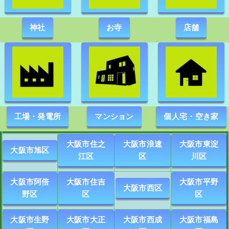
神社
お寺
店舗
工場・発電所
マンション
個人宅・空き家
大阪市住之
大阪市浪速
大阪市東淀
大阪市旭区
江区
区
川区
大阪市阿倍
大阪市住吉
大阪市平野
大阪市西区
野区
区
区
大阪市生野
大阪市大正
大阪市西成
大阪市福島