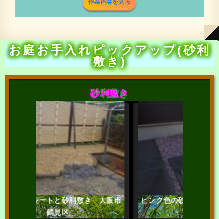
作業内容を見る
お庭お手入れピックアップ(砂利
敷き)
砂利敷き
トと砂利敷き 大阪市
ピンク色の砂利で美しく整える 大阪
鶴見区
市都島区