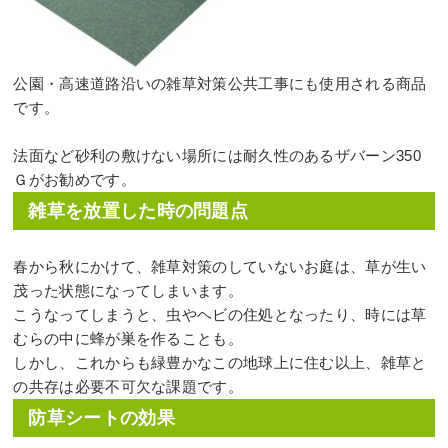
公園・高速道路沿いの雑草対策公共工事にも使用される商品
です。
法面など砂利の敷けない場所には耐久性のあるザバーン350
Ｇがお勧めです。
雑草を放置した時の問題点
春から秋にかけて、雑草対策のしていないお庭は、草が生い
茂った状態になってしまいます。
こうなってしまうと、
虫やヘビの住処
となったり、時には草
むらの中に
蜂が巣を作る
ことも。
しかし、これからも緑豊かなこの地球上に住む以上、雑草と
の共存は必要不可欠な課題です。
防草シートの効果