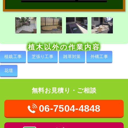
植木以外の作業内容
植栽工事
芝張り工事
雑草対策
外構工事
花壇
無料お見積り・ご相談
06-7504-4848