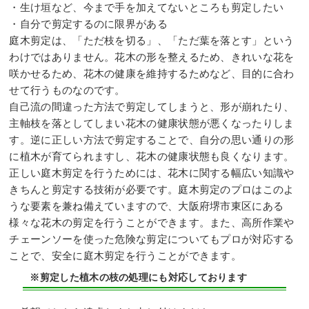
・生け垣など、今まで手を加えてないところも剪定したい
・自分で剪定するのに限界がある
庭木剪定は、「ただ枝を切る」、「ただ葉を落とす」という
わけではありません。花木の形を整えるため、きれいな花を
咲かせるため、花木の健康を維持するためなど、目的に合わ
せて行うものなのです。
自己流の間違った方法で剪定してしまうと、形が崩れたり、
主軸枝を落としてしまい花木の健康状態が悪くなったりしま
す。逆に正しい方法で剪定することで、自分の思い通りの形
に植木が育てられますし、花木の健康状態も良くなります。
正しい庭木剪定を行うためには、花木に関する幅広い知識や
きちんと剪定する技術が必要です。庭木剪定のプロはこのよ
うな要素を兼ね備えていますので、大阪府堺市東区にある
様々な花木の剪定を行うことができます。また、高所作業や
チェーンソーを使った危険な剪定についてもプロが対応する
ことで、安全に庭木剪定を行うことができます。
※剪定した植木の枝の処理にも対応しております