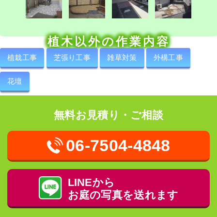
植木以外の作業内容
植栽工事
芝張り工事
雑草対策
外構工事
花壇
無料お見積り・ご相談
06-7504-4848
LINEから
お庭の写真を送れます