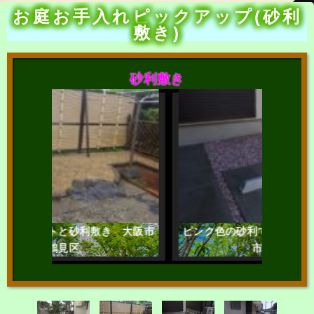
お庭お手入れピックアップ(砂利
敷き)
砂利敷き
砂利敷き 大阪市
ピンク色の砂利で美しく整える 大阪
区
市都島区