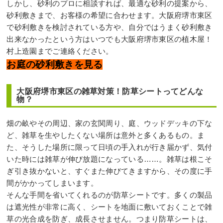
しかし、砂利のプロに相談すれば、最適な砂利の提案から、
砂利敷きまで、お客様の希望に合わせます。大阪府堺市東区
で砂利敷きを検討されている方や、自分ではうまく砂利敷き
出来なかったという方はいつでも大阪府堺市東区の植木屋！
村上造園までご連絡ください。
お庭の砂利敷きを見る
大阪府堺市東区の雑草対策！防草シートってどんな
物？
畑の畝やその周辺、家の玄関周り、庭、ウッドデッキの下な
ど、雑草を生やしたくない場所は意外と多くあるもの。ま
た、そうした場所に限って日頃の手入れが行き届かず、気付
いた時には雑草が伸び放題になっている……。雑草は根こそ
ぎ引き抜かないと、すぐまた伸びてきますから、その度に手
間がかかってしまいます。
そんな手間を省いてくれるのが防草シートです。多くの製品
は遮光性が非常に高く、シートを地面に敷いておくことで雑
草の光合成を防ぎ、成長させません。つまり防草シートは、