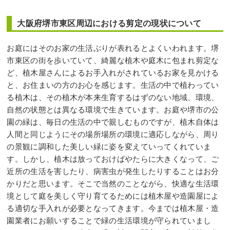
大阪府堺市東区周辺における剪定の現状について
お庭にはそのお家の生活ぶりが表れるとよくいわれます。堺
市東区の街を歩いていて、綺麗な植木や庭木に包まれ剪定な
ど、植木屋さんによるお手入れがされているお家を見かける
と、お住まいの方のお心を感じます。生活の中で植わってい
る植木は、その植木が本来生育するはずのない地域、環境、
自然の状態とは異なる環境で生きています。お庭や堺市の公
園の緑は、毎日の生活の中で親しむものですが、植木自体は
人間と同じようにその場所場所の環境に適応しながら、周り
の景観に調和した美しい緑に姿を変えていってくれていま
す。しかし、植木は放っておけばやたらに大きくなって、ご
近所の生活を害したり、病害虫が発生したりすることはお分
かりだと思います。そこで当然のことながら、快適な生活環
境として庭を美しく守り育てるためには植木屋や造園屋によ
る適切な手入れが必要となってきます。今までは植木屋・造
園業者にお願いすることで緑の生活環境が守られていまし