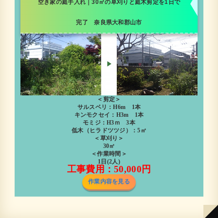
空き家の庭手入れ｜30㎡の草刈りと庭木剪定を1日で
完了 奈良県大和郡山市
＜剪定＞
サルスベリ：H6m 1本
キンモクセイ：H3m 1本
モミジ：H3ｍ 3本
低木（ヒラドツツジ）：5㎡
＜草刈り＞
30㎡
＜作業時間＞
1日(2人)
工事費用：50,000円
作業内容を見る