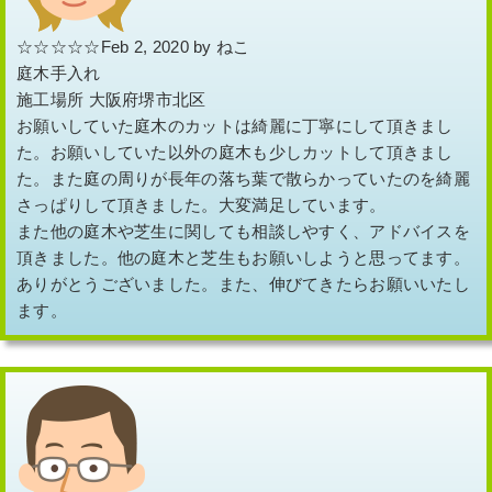
な手入れが必要となってきます。今までは植木屋・造園
☆☆☆☆☆Feb 2, 2020 by ねこ
業者にお願いすることで緑の生活環境が守られていまし
庭木手入れ
た。しかしながら、昨今は緑に対する関心が高まり郊外
施工場所 大阪府堺市北区
の住宅地はもちろん都市部にもどんどん植物が植えられ
お願いしていた庭木のカットは綺麗に丁寧にして頂きまし
ている現状です。
た。お願いしていた以外の庭木も少しカットして頂きまし
た。また庭の周りが長年の落ち葉で散らかっていたのを綺麗
さっぱりして頂きました。大変満足しています。
また他の庭木や芝生に関しても相談しやすく、アドバイスを
頂きました。他の庭木と芝生もお願いしようと思ってます。
ありがとうございました。また、伸びてきたらお願いいたし
ます。