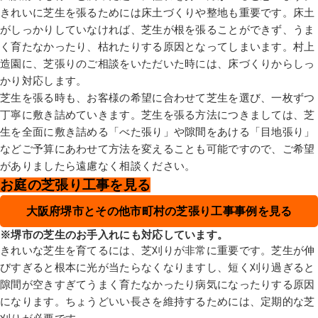
きれいに芝生を張るためには床土づくりや整地も重要です。床土
がしっかりしていなければ、芝生が根を張ることができず、うま
く育たなかったり、枯れたりする原因となってしまいます。村上
造園に、芝張りのご相談をいただいた時には、床づくりからしっ
かり対応します。
芝生を張る時も、お客様の希望に合わせて芝生を選び、一枚ずつ
丁寧に敷き詰めていきます。芝生を張る方法につきましては、芝
生を全面に敷き詰める「べた張り」や隙間をあける「目地張り」
などご予算にあわせて方法を変えることも可能ですので、ご希望
がありましたら遠慮なく相談ください。
お庭の芝張り工事を見る
大阪府堺市とその他市町村の芝張り工事事例を見る
※堺市の芝生のお手入れにも対応しています。
きれいな芝生を育てるには、芝刈りが非常に重要です。芝生が伸
びすぎると根本に光が当たらなくなりますし、短く刈り過ぎると
隙間が空きすぎてうまく育たなかったり病気になったりする原因
になります。ちょうどいい長さを維持するためには、定期的な芝