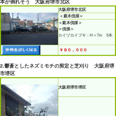
本が倒れそう 大阪府堺市北区
大阪府堺市北区
＜庭木伐採＞
＜庭木伐採＞
＜伐採
＞
カイヅカイブキ：H＝7m 5本
￥８０，０００
2.鬱蒼としたネズミモチの剪定と芝刈り 大阪府堺
市堺区
大阪府堺市堺区