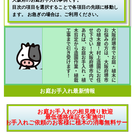
目次の項目を選択することで各項目の先頭に移動し
ます。 お急ぎの場合は、ご利用ください。
工
木
あ
せ
の
お
大
事
剪
れ
下
植
悩
阪
ま
定
ば
さ
木
み
府
、
で
か
い
屋
の
堺
引
ら
お
！
！
方
市
き
造
庭
大
村
は
で
、
受
園
お
阪
上
お
け
作
手
府
造
大
庭
ま
業
入
堺
園
阪
・
す
・
れ
市
に
府
植
！
植
・
内
お
堺
木
栽
植
で
任
市
に
お庭お手入れ最新情報
お庭お手入れの相見積り歓迎
最低価格保証を実施中!
お手入れご依頼のお客様に植木の消毒無料サー