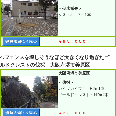
＜倒木撤去
＞
クスノキ：7m 1本
￥９５，０００
4.フェンスを壊しそうなほど大きくなり過ぎたゴー
ルドクレストの伐採 大阪府堺市美原区
大阪府堺市美原区
＜伐採
＞
カイヅカイブキ：H7m1本
ゴールドクレスト：H7m2本
￥３３，０００