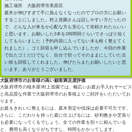
施工場所 大阪府堺市美原区
庭木が伸びすぎて手に負えなくなったのでプロの方にお願い
することにしました。村上造園さんは話しやすい方だったの
で、どんな人が来るか心配な方も安心して依頼されたらいい
と思います。お願いした3本を2時間弱ぐらいでさっぱり短く
してもらいました（予約内容に入ってない木も軽く整えてく
れました）。ゴミ回収も申し込んでいましたが、今回の作業
で出たゴミだけでなく、自分で切ってそのままにしていた古
い枝も回収してくれました。伸びたらまたお願いしたいと思
います。ありがとうございました。
大阪府堺市のお客様の高い顧客満足度評価
大阪府堺市の植木屋!村上造園では、幅広いお庭お手入れサービス
と高品質な作業で大阪府堺市のお客様よりご好評をいただいてお
ります。
お庭をきれいに整えるには、庭木剪定や伐採は必要不可欠です。
さらに、こだわりを持った庭に仕上げるには、砂利敷きや芝張り
も必要になってくるでしょう。全ての作業を別々に頼んでいる
と、費用も高くなりがちですし、時間もかかってします。