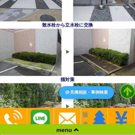
散水栓から立水栓に交換
猫対策
見積相談・事例検索
販
売
menu
花壇作成