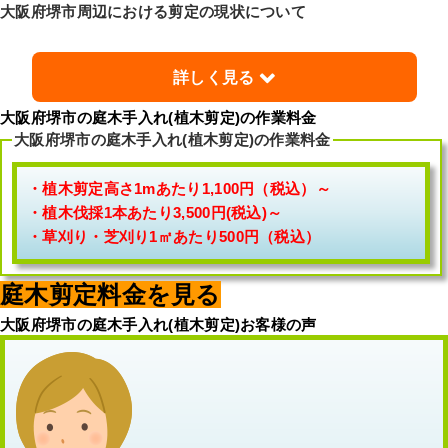
大阪府堺市周辺における剪定の現状について
詳しく見る
大阪府堺市の庭木手入れ(植木剪定)の作業料金
庭にはそのお家の生活ぶりが表れるとよくいわれます。
大阪府堺市の庭木手入れ(植木剪定)の作業料金
堺市の街を歩いていて、綺麗な植木や庭木に包まれ剪定
など、植木屋さんによるお手入れがされているお家を見
・植木剪定高さ1mあたり1,100円（税込）～
かけると、お住まいの方のお心を感じます。生活の中で
・植木伐採1本あたり3,500円(税込)～
植わっている植木は、その植木が本来生育するはずのな
・草刈り・芝刈り1㎡あたり500円（税込）
い地域、環境、自然の状態とは異なる環境で生きていま
す。お庭や堺市の公園の緑は、毎日の生活の中で親しむ
庭木剪定料金を見る
ものですが、植木自体は人間と同じようにその場所場所
大阪府堺市の庭木手入れ(植木剪定)お客様の声
の環境に適応しながら、周りの景観に調和した美しい緑
に姿を変えていってくれています。しかし、植木は放っ
ておけばやたらに大きくなって、ご近所の生活を害した
り、病害虫が発生したりすることはお分かりだと思いま
す。そこで当然のことながら、快適な生活環境として庭
を美しく守り育てるためには植木屋や造園屋による適切