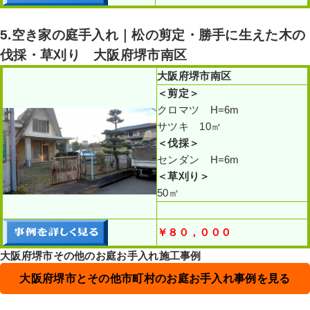
5.空き家の庭手入れ｜松の剪定・勝手に生えた木の
伐採・草刈り 大阪府堺市南区
大阪府堺市南区
＜剪定
＞
クロマツ H=6m
サツキ 10㎡
＜伐採
＞
センダン H=6m
＜草刈り
＞
50㎡
￥８０，０００
大阪府堺市その他のお庭お手入れ施工事例
大阪府堺市とその他市町村のお庭お手入れ事例を見る