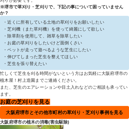
刈りが必要です。
※堺市で草刈り・芝刈りで、下記の事について困っていません
か？
・近くに所有している土地の草刈りをお願いしたい
・芝刈機（また草刈機）を使って綺麗にして欲しい
・除草剤を使用して、雑草を除草したい
・お庭の草刈りをしたいけど面倒くさい
・ペットが走って遊べるような芝生にしたい
・伸びてしまった芝生を整えてほしい
・芝生を張り替えたい
忙しくて芝生を刈る時間がないという方はお気軽に大阪府堺市の
植木屋！村上造園までご連絡ください。
また、芝生のエアレーションや目土入れなどのご相談も承ってい
ます。
お庭の芝刈りを見る
大阪府堺市とその他市町村の草刈り・芝刈り事例を見る
大阪府堺市の植木の消毒(害虫駆除)