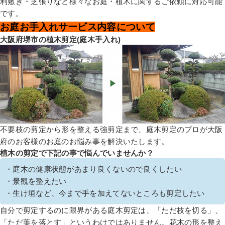
利敷き・芝張りなど様々なお庭・植木に関するご依頼に対応可能
です。
お庭お手入れサービス内容について
大阪府堺市の植木剪定(庭木手入れ)
不要枝の剪定から形を整える強剪定まで、庭木剪定のプロが大阪
府のお客様のお庭のお悩み事を解決いたします。
植木の剪定で下記の事で悩んでいませんか？
・庭木の健康状態があまり良くないので良くしたい
・景観を整えたい
・生け垣など、今まで手を加えてないところも剪定したい
自分で剪定するのに限界がある庭木剪定は、「ただ枝を切る」、
「ただ葉を落とす」というわけではありません。花木の形を整え