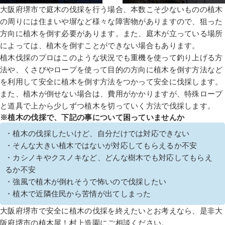
大阪府堺市で庭木の伐採を行う場合、本数こそ少ないものの植木
の周りには住まいや塀など様々な障害物がありますので、狙った
方向に植木を倒す必要があります。また、庭木が立っている場所
によっては、植木を倒すことができない場合もあります。
植木伐採のプロはこのような状況でも重機を使って釣り上げる方
法や、くさびやロープを使って目的の方向に植木を倒す方法など
を利用して安全に植木を倒す方法をつかって安全に伐採します。
また、植木が倒せない場合は、費用がかかりますが、特殊ロープ
と道具で上から少しずつ植木を切っていく方法で伐採します。
※植木の伐採で、下記の事について困っていませんか
・植木の伐採したいけど、自分だけでは対応できない
・そんな大きい植木ではないが対応してもらえるか不安
・カシノキやクスノキなど、どんな樹木でも対応してもらえ
るか不安
・強風で植木が倒れそうで怖いので伐採したい
・植木で近隣住民から苦情が出てしまった
大阪府堺市で安全に植木の伐採を終えたいとお考えなら、是非大
阪府堺市の植木屋！村上造園にご相談ください。