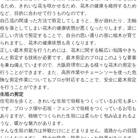
るため、きれいな花を咲かせるため、花木の健康を維持するため
など、目的に合わせて行うものなのです。
自己流の間違った方法で剪定してしまうと、形が崩れたり、主軸
枝を落としてしまい花木の健康状態が悪くなったりします。逆に
正しい方法で剪定することで、自分の思い通りの形に植木が育て
られますし、花木の健康状態も良くなります。
正しい庭木剪定を行うためには、花木に関する幅広い知識やきち
んと剪定する技術が必要です。庭木剪定のプロはこのような要素
を兼ね備えていますので、大阪府堺市にある様々な花木の剪定を
行うことができます。また、高所作業やチェーンソーを使った危
険な剪定作業についてもプロが対応することで、安全に庭木剪定
を行うことができます。
生垣の剪定
住宅街を歩くと、きれいな生垣で垣根をつくっているお宅も多い
です。ブロック塀や石垣・フェンスで垣根をつくっているお宅も
ありますが、植物でつくられた生垣には柔らかく包み込まれるよ
うな、暖かな魅力があります。
そんな生垣の魅力は外観だけにとどまりません。道路からの目隠
しにもなりますし、防火や防音・防風といった効果があります。