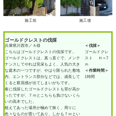
施工前
施工後
ゴールドクレストの伐採
兵庫県川西市／Ａ様
＜伐採＞
こちらはゴールドクレストの伐採です。
ゴールドクレ
ゴールドクレストは、真っ直ぐで、メンテ
スト Ｈ＝7
ナンスしてやれば見栄もよく、人気の大き
ｍ
な庭木の一つですが、やはり限られた敷地
＜作業時間＞
内、エントランス部分などでは、成長して
1時間
くると窮屈感が出てしまいがちです。
春に伐採したゴールドクレストも背が高か
ったですが、７ｍとこちらも負けないくら
いの高木でした。
植えてあった場所が極めて狭く、周りに
色々なものが置いてあり、しかも７ｍとい