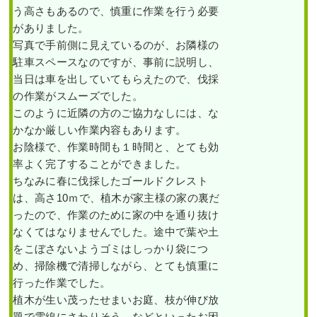
う高さもあるので、慎重に作業を行う必要
がありました。
写真で手前側に見えているのが、お隣様の
駐車スペースなのですが、事前に説明し、
当日は車を出していてもらえたので、伐採
の作業がスムーズでした。
このように近隣の方のご協力なしには、な
かなか厳しい作業内容もあります。
お陰様で、作業時間も１時間と、とても効
率よく完了することができました。
ちなみに春に伐採したゴールドクレスト
は、高さ10ｍで、植木が家主様の家の裏だ
ったので、作業のために家の中を通り抜け
なくてはなりませんでした。途中で葉や土
をこぼさないようゴミはしっかり袋につ
め、掃除機で清掃しながら、とても慎重に
行った作業でした。
植木が生い茂ったせまいお庭、枝が伸び放
題で電線にさわりそう、などといったお困