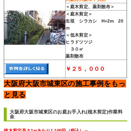
＜庭木剪定、薬剤散布＞
＜庭木剪定＞
生垣 シラカシ H=2m 20
ｍ
＜低木剪定＞
ヒラドツツジ
３０㎡
薬剤散布
￥２５，０００
大阪府大阪市城東区の施工事例をもっ
と見る
大阪府大阪市城東区のお庭お手入れ(植木剪定)作業料
金
植木剪定高さ1mあたり1,100円（税込）～