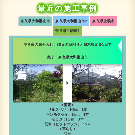
最近の施工事例
奈良県大和郡山市
奈良県大和郡山市2
奈良県生駒市
奈良県生駒市2
空き家の庭手入れ｜30㎡の草刈りと庭木剪定を1日で
完了 奈良県大和郡山市
＜剪定＞
サルスベリ：H6m 1本
キンモクセイ：H3m 1本
モミジ：H3ｍ 3本
低木（ヒラドツツジ）：5㎡
＜草刈り＞
30㎡