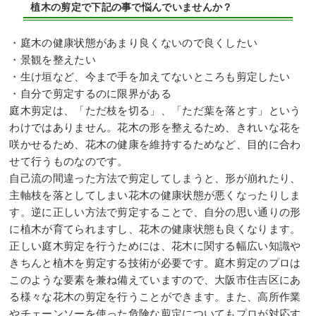
植木の剪定で下記の事で悩んでいませんか？
・庭木の健康状態があまり良くないので良くしたい
・景観を整えたい
・生け垣など、今まで手を加えてないところも剪定したい
・自分で剪定するのに限界がある
庭木剪定は、「ただ枝を切る」、「ただ葉を落とす」という
わけではありません。花木の形を整えるため、きれいな花を
咲かせるため、花木の健康を維持するためなど、目的に合わ
せて行うものなのです。
自己流の間違った方法で剪定してしまうと、形が崩れたり、
主軸枝を落としてしまい花木の健康状態が悪くなったりしま
す。逆に正しい方法で剪定することで、自分の思い通りの形
に植木が育てられますし、花木の健康状態も良くなります。
正しい庭木剪定を行うためには、花木に関する幅広い知識や
きちんと植木を剪定する技術が必要です。庭木剪定のプロは
このような要素を兼ね備えていますので、大阪市住吉区にあ
る様々な花木の剪定を行うことができます。また、高所作業
やチェーンソーを使った危険な剪定についてもプロが対応す