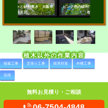
利敷き 大阪市
ピンク色の砂利で美しく整える 大阪
市都島区
植木以外の作業内容
植栽工事
芝張り工事
雑草対策
外構工事
花壇
無料お見積り・ご相談
06-7504-4848