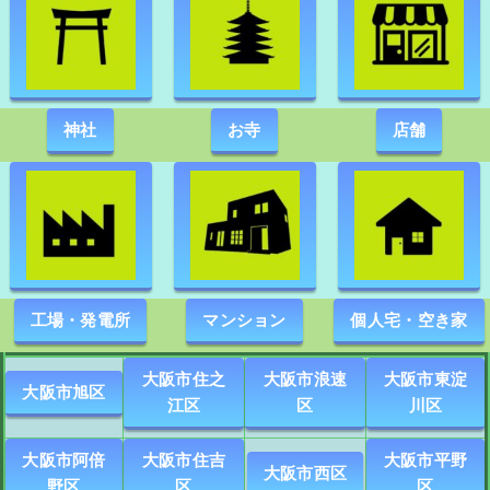
神社
お寺
店舗
工場・発電所
マンション
個人宅・空き家
大阪市住之
大阪市浪速
大阪市東淀
大阪市旭区
江区
区
川区
大阪市阿倍
大阪市住吉
大阪市平野
大阪市西区
野区
区
区