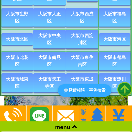
大阪市生野
大阪市大正
大阪市西成
大阪市福島
区
区
区
区
大阪市中央
大阪市西淀
大阪市北区
大阪市港区
区
川区
大阪市此花
大阪市鶴見
大阪市東住
大阪市都島
区
区
吉区
区
大阪市城東
大阪市天王
大阪市東成
大阪市淀川
区
寺区
区
区
見積相談・事例検索
販
お庭づくりは
売
こちらをご覧ください
menu