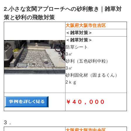
2.小さな玄関アプローチへの砂利敷き｜雑草対
策と砂利の飛散対策
大阪府大阪市住吉区
＜雑草対策＞
＜雑草対策＞
防草シート
3㎡
砂利（五色砂利中粒）
3㎡
砂利固化材（固まるくん）
2ｋｇ
￥４０，０００
3．
大阪府大阪市中央区