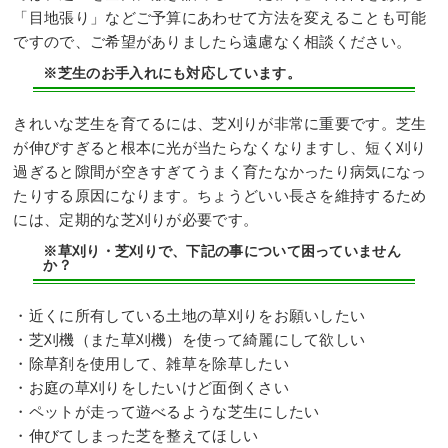
「目地張り」などご予算にあわせて方法を変えることも可能
ですので、ご希望がありましたら遠慮なく相談ください。
※芝生のお手入れにも対応しています。
きれいな芝生を育てるには、芝刈りが非常に重要です。芝生
が伸びすぎると根本に光が当たらなくなりますし、短く刈り
過ぎると隙間が空きすぎてうまく育たなかったり病気になっ
たりする原因になります。ちょうどいい長さを維持するため
には、定期的な芝刈りが必要です。
※草刈り・芝刈りで、下記の事について困っていません
か？
・近くに所有している土地の草刈りをお願いしたい
・芝刈機（また草刈機）を使って綺麗にして欲しい
・除草剤を使用して、雑草を除草したい
・お庭の草刈りをしたいけど面倒くさい
・ペットが走って遊べるような芝生にしたい
・伸びてしまった芝を整えてほしい